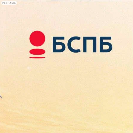
РЕКЛАМА
Афиша Plus
#телегид
Фонтанка.ру
Сегодня:
2026.08.08
17:34
Афиша Plus
кино
спектакли
выставки
концерты
лекции
книги
афиша плюс
новости
+