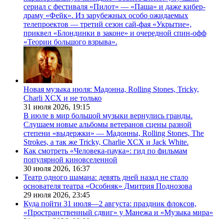
сериал с фестиваля «Пилот» — «Паша» и даже кибер-
драму «Фейк». Из зарубежных особо ожидаемых
телепроектов — третий сезон сай-фая «Укрытие»,
приквел «Блондинки в законе» и очередной спин-офф
«Теории большого взрыва».
Новая музыка июля: Мадонна, Rolling Stones, Tricky,
Charli XCX и не только
31 июля 2026,
19:15
В июле в мир большой музыки вернулись гранды.
Слушаем новые альбомы ветеранов сцены разной
степени «выдержки» — Мадонны, Rolling Stones, The
Strokes, а так же Tricky, Charlie XCX и Jack White.
Как смотреть «Человека-паука»: гид по фильмам
популярной киновселенной
30 июля 2026,
16:37
Театр одного шамана: девять дней назад не стало
основателя театра «Особняк» Дмитрия Поднозова
29 июля 2026,
23:45
Куда пойти 31 июля—2 августа: праздник флоксов,
«Пространственный сдвиг» у Манежа и «Музыка мира»