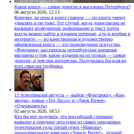
Какие книги — самые дорогие в магазинах Петербурга?
06 августа 2026,
12:13
Конечно, не цена в книге главное, — но книги умеют
удивлять и ею тоже. Тот случай, когда дороговизна не
вызывает возмущения: информацию и текст почти
всегда можно найти в издания попроще, а то и вообще в
интернете, — но качественная и художественно
оформленная книга — это произведение искусства.
«Фонтанка» расспросила петербургские книжные
магазины о том, какие издания на их полках — самые
дорогие, и чем они интересны. Получилась богатая во
всех смыслах подборка.
15 телесериалов августа — выбор «Фонтанки»: «Коп-
звезда», новые «Тед Лессо» и «Джек Ричер»,
«Одержимость»
02 августа 2026,
18:53
Кто бы мог подумать, что российский стриминг
вывалит в середине лета одни из самых ожидаемых
телесериалов года: пятый сезон «Мажора»,
паранормальную комедию «Зовите Витю!», лучший