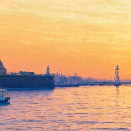
Скончался актёр Владимир
Этуш
09 марта 2019,
13:32
Версия для печати
Народный артист СССР Владимир Этуш скончался в одной из
московских больниц. Легенде экрана было 96 лет, и он
оставался одним из старейших артистов Советского Союза,
которые продолжали играть.