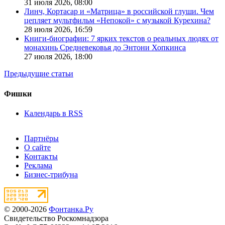
31 июля 2026,
08:00
Линч, Кортасар и «Матрица» в российской глуши. Чем
цепляет мультфильм «Непокой» с музыкой Курехина?
28 июля 2026,
16:59
Книги-биографии: 7 ярких текстов о реальных людях от
монахинь Средневековья до Энтони Хопкинса
27 июля 2026,
18:00
Предыдущие статьи
Фишки
Календарь в RSS
Партнёры
О сайте
Контакты
Реклама
Бизнес-трибуна
© 2000-2026
Фонтанка.Ру
Свидетельство Роскомнадзора