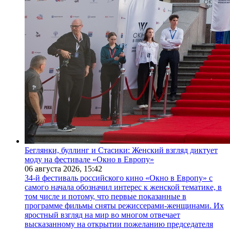
Беглянки, буллинг и Стасики: Женский взгляд диктует
моду на фестивале «Окно в Европу»
06 августа 2026,
15:42
34-й фестиваль российского кино «Окно в Европу» с
самого начала обозначил интерес к женской тематике, в
том числе и потому, что первые показанные в
программе фильмы сняты режиссерами-женщинами. Их
яростный взгляд на мир во многом отвечает
высказанному на открытии пожеланию председателя