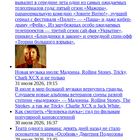
вывалит в середине лета одни из самых ожидаемых
телесериалов года: пятый сезон «Мажора»,
паранормальную комедию «Зовите Витю!», лучший
сериал с фестиваля «Пилот» — «Паша» и даже кибер-
драму «Фейк». Из зарубежных особо ожидаемых
телепроектов — третий сезон сай-фая «Укрытие»,
приквел «Блондинки в законе» и очередной спин-офф
«Теории большого взрыва».
Новая музыка июля: Мадонна, Rolling Stones, Tricky,
Charli XCX и не только
31 июля 2026,
19:15
В июле в мир большой музыки вернулись гранды.
Слушаем новые альбомы ветеранов сцены разной
степени «выдержки» — Мадонны, Rolling Stones, The
Strokes, а так же Tricky, Charlie XCX и Jack White.
Как смотреть «Человека-паука»: гид по фильмам
популярной киновселенной
30 июля 2026,
16:37
Театр одного шамана: девять дней назад не стало
основателя театра «Особняк» Дмитрия Поднозова
29 июля 2026,
23:45