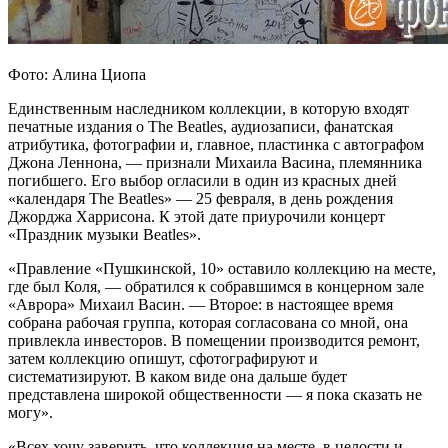
Фото: Алина Циопа
Единственным наследником коллекции, в которую входят
печатные издания о The Beatles, аудиозаписи, фанатская
атрибутика, фотографии и, главное, пластинка с автографом
Джона Леннона, — признали Михаила Васина, племянника
погибшего. Его выбор огласили в один из красных дней
«календаря The Beatles» — 25 февраля, в день рождения
Джорджа Харрисона. К этой дате приурочили концерт
«Праздник музыки Beatles».
«Правление «Пушкинской, 10» оставило коллекцию на месте,
где был Коля, — обратился к собравшимся в концерном зале
«Аврора» Михаил Васин. — Второе: в настоящее время
собрана рабочая группа, которая согласована со мной, она
привлекла инвесторов. В помещении производится ремонт,
затем коллекцию опишут, сфотографируют и
систематизируют. В каком виде она дальше будет
представлена широкой общественности — я пока сказать не
могу».
«Всех хочу заверить, что коллекция на месте, в целости и