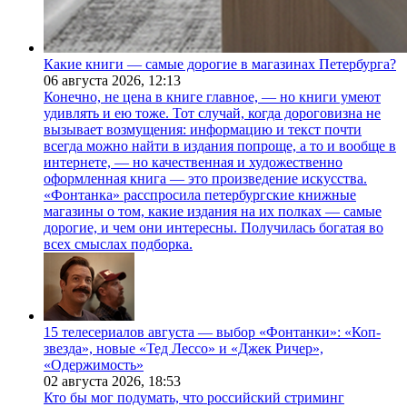
Какие книги — самые дорогие в магазинах Петербурга?
06 августа 2026,
12:13
Конечно, не цена в книге главное, — но книги умеют
удивлять и ею тоже. Тот случай, когда дороговизна не
вызывает возмущения: информацию и текст почти
всегда можно найти в издания попроще, а то и вообще в
интернете, — но качественная и художественно
оформленная книга — это произведение искусства.
«Фонтанка» расспросила петербургские книжные
магазины о том, какие издания на их полках — самые
дорогие, и чем они интересны. Получилась богатая во
всех смыслах подборка.
15 телесериалов августа — выбор «Фонтанки»: «Коп-
звезда», новые «Тед Лессо» и «Джек Ричер»,
«Одержимость»
02 августа 2026,
18:53
Кто бы мог подумать, что российский стриминг