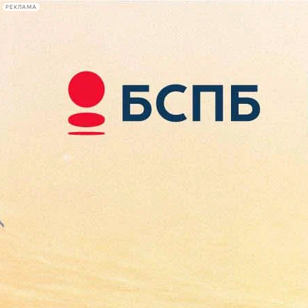
РЕКЛАМА
Афиша Plus
#телегид
Фонтанка.ру
Сегодня:
2026.08.08
01:56
Афиша Plus
кино
спектакли
выставки
концерты
лекции
книги
афиша плюс
новости
+