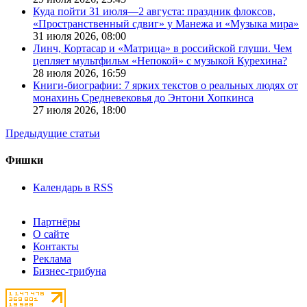
Куда пойти 31 июля—2 августа: праздник флоксов,
«Пространственный сдвиг» у Манежа и «Музыка мира»
31 июля 2026,
08:00
Линч, Кортасар и «Матрица» в российской глуши. Чем
цепляет мультфильм «Непокой» с музыкой Курехина?
28 июля 2026,
16:59
Книги-биографии: 7 ярких текстов о реальных людях от
монахинь Средневековья до Энтони Хопкинса
27 июля 2026,
18:00
Предыдущие статьи
Фишки
Календарь в RSS
Партнёры
О сайте
Контакты
Реклама
Бизнес-трибуна