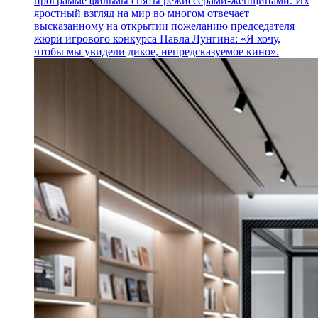
программе фильмы сняты режиссерами-женщинами. Их
яростный взгляд на мир во многом отвечает
высказанному на открытии пожеланию председателя
жюри игрового конкурса Павла Лунгина: «Я хочу,
чтобы мы увидели дикое, непредсказуемое кино».