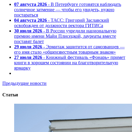
07 августа 2026
- В Петербурге готовятся наблюдать
солнечное затмение — чтобы его увидеть, нужно
постараться
04 августа 2026
- ТАСС: Григорий Заславский
освобожден от должности ректора ГИТИСа
30 июля 2026
- В России учредили национальную
премию имени Майи Плисецкой, лауреаты вместе
поставят балет
29 июля 2026
- Эрмитаж защитится от самозванцев —
его имя стало «общеизвестным товарным знаком»
27 июля 2026
- Книжный фестиваль «Фонарь» примет
книги в хорошем состоянии на благотворительную
ярмарку
Предыдущие новости
Статьи