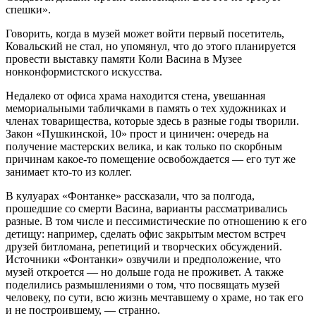
спешки».
Говорить, когда в музей может войти первый посетитель,
Ковальский не стал, но упомянул, что до этого планируется
провести выставку памяти Коли Васина в Музее
нонконформистского искусства.
Недалеко от офиса храма находится стена, увешанная
мемориальными табличками в память о тех художниках и
членах товарищества, которые здесь в разные годы творили.
Закон «Пушкинской, 10» прост и циничен: очередь на
получение мастерских велика, и как только по скорбным
причинам какое-то помещение освобождается — его тут же
занимает кто-то из коллег.
В кулуарах «Фонтанке» рассказали, что за полгода,
прошедшие со смерти Васина, варианты рассматривались
разные. В том числе и пессимистические по отношению к его
детищу: например, сделать офис закрытым местом встреч
друзей битломана, репетиций и творческих обсуждений.
Источники «Фонтанки» озвучили и предположение, что
музей откроется — но дольше года не проживет. А также
поделились размышлениями о том, что посвящать музей
человеку, по сути, всю жизнь мечтавшему о храме, но так его
и не построившему, — странно.