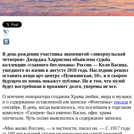
26 февраля 2019,
10:19
Версия для печати
В день рождения участника знаменитой «ливерпульской
четверки» Джорджа Харрисона объявлена судьба
коллекции «главного битломана» России — Коли Васина,
ушедшего из жизни в августе 2018 года. Наследник решил
оставить вещи арт-центру «Пушкинская, 10», и в скором
будущем их вновь покажут публике. Но в том, что музей
будет востребован и проживет долго, уверены не все.
О кончине инициатора создания Храма любви, мира и музыки
и о содержании оставленной им записки «Фонтанка»
писала
в
сентябре. В день, когда выяснилось, что погибшим в торговом
комплексе «Галерея» был именно Васин, офис храма
опечатали. Чуть позже выяснилось и содержание записки.
«Мне жалко Россию, — в частности, писал он. — С 1917 года
за 100 лет в нашей стране не написано ни одной красивой