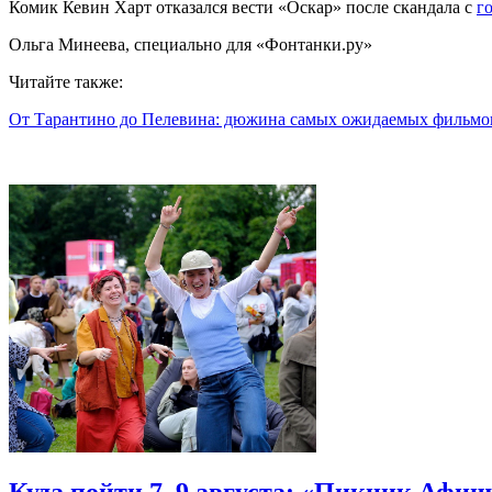
Комик Кевин Харт отказался вести «Оскар» после скандала с
г
Ольга Минеева, специально для «Фонтанки.ру»
Читайте также:
От Тарантино до Пелевина: дюжина самых ожидаемых фильмо