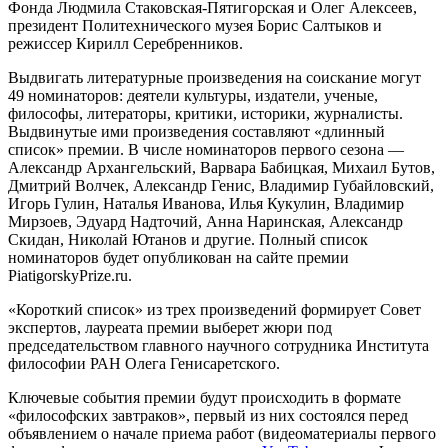
Фонда Людмила Стаковская-Пятигорская и Олег Алексеев,
президент Политехнического музея Борис Салтыков и
режиссер Кирилл Серебренников.
Выдвигать литературные произведения на соискание могут
49 номинаторов: деятели культуры, издатели, ученые,
философы, литераторы, критики, историки, журналисты.
Выдвинутые ими произведения составляют «длинный
список» премии. В числе номинаторов первого сезона —
Александр Архангельский, Варвара Бабицкая, Михаил Бутов,
Дмитрий Волчек, Александр Генис, Владимир Губайловский,
Игорь Гулин, Наталья Иванова, Илья Кукулин, Владимир
Мирзоев, Эдуард Надточий, Анна Наринская, Александр
Скидан, Николай Ютанов и другие. Полный список
номинаторов будет опубликован на сайте премии
PiatigorskyPrize.ru.
«Короткий список» из трех произведений формирует Совет
экспертов, лауреата премии выберет жюри под
председательством главного научного сотрудника Института
философии РАН Олега Генисаретского.
Ключевые события премии будут происходить в формате
«философских завтраков», первый из них состоялся перед
объявлением о начале приема работ (видеоматериалы первого