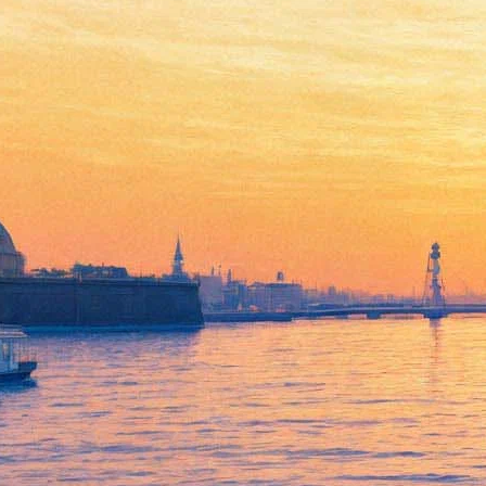
Российским философам дадут
миллион
15 июля 2013,
14:44
Версия для печати
Сегодня, 15 июля, начинается прием работ на соискание
единственной в своем роде литературной награды — за
лучшее философическое произведение. Премия носит имя
философа, востоковеда, филолога Александра Пятигорского
(1929–2009).
Призовой фонд награды в первом сезоне составляет миллион
рублей.
Премия учреждена Фондом Александра Пятигорского с целью
поддержки интереса к философствованию за пределами
профессионального философского сообщества. На соискание