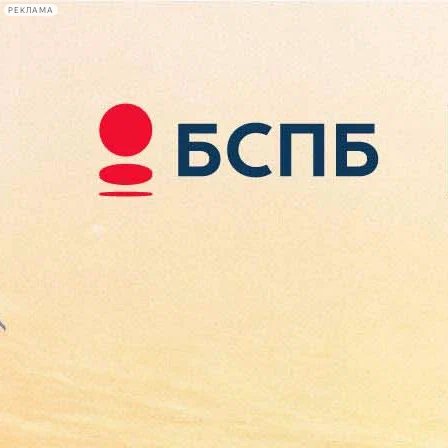
РЕКЛАМА
Афиша Plus
#телегид
Фонтанка.ру
Сегодня:
2026.08.10
05:45
Афиша Plus
кино
спектакли
выставки
концерты
лекции
книги
афиша плюс
новости
+