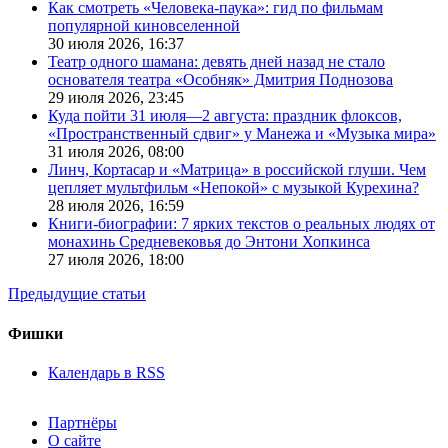
Как смотреть «Человека-паука»: гид по фильмам
популярной киновселенной
30 июля 2026,
16:37
Театр одного шамана: девять дней назад не стало
основателя театра «Особняк» Дмитрия Поднозова
29 июля 2026,
23:45
Куда пойти 31 июля—2 августа: праздник флоксов,
«Пространственный сдвиг» у Манежа и «Музыка мира»
31 июля 2026,
08:00
Линч, Кортасар и «Матрица» в российской глуши. Чем
цепляет мультфильм «Непокой» с музыкой Курехина?
28 июля 2026,
16:59
Книги-биографии: 7 ярких текстов о реальных людях от
монахинь Средневековья до Энтони Хопкинса
27 июля 2026,
18:00
Предыдущие статьи
Фишки
Календарь в RSS
Партнёры
О сайте