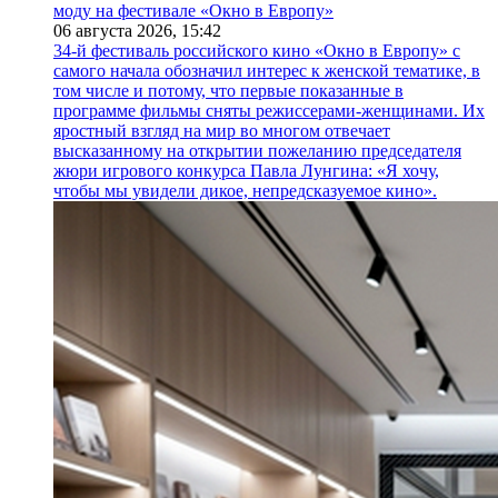
моду на фестивале «Окно в Европу»
06 августа 2026,
15:42
34-й фестиваль российского кино «Окно в Европу» с
самого начала обозначил интерес к женской тематике, в
том числе и потому, что первые показанные в
программе фильмы сняты режиссерами-женщинами. Их
яростный взгляд на мир во многом отвечает
высказанному на открытии пожеланию председателя
жюри игрового конкурса Павла Лунгина: «Я хочу,
чтобы мы увидели дикое, непредсказуемое кино».