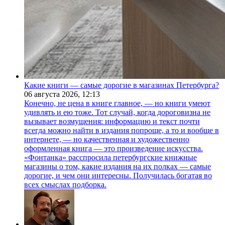
Какие книги — самые дорогие в магазинах Петербурга?
06 августа 2026,
12:13
Конечно, не цена в книге главное, — но книги умеют
удивлять и ею тоже. Тот случай, когда дороговизна не
вызывает возмущения: информацию и текст почти
всегда можно найти в издания попроще, а то и вообще в
интернете, — но качественная и художественно
оформленная книга — это произведение искусства.
«Фонтанка» расспросила петербургские книжные
магазины о том, какие издания на их полках — самые
дорогие, и чем они интересны. Получилась богатая во
всех смыслах подборка.