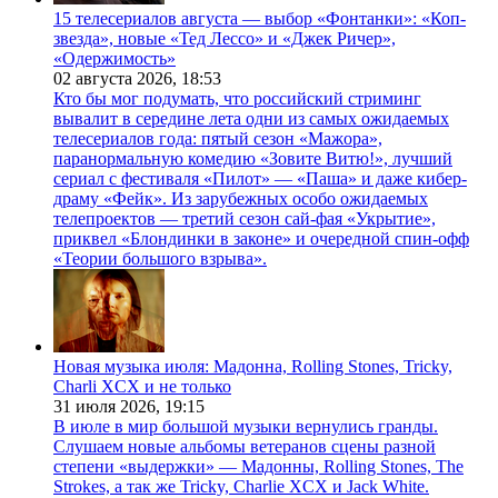
15 телесериалов августа — выбор «Фонтанки»: «Коп-
звезда», новые «Тед Лессо» и «Джек Ричер»,
«Одержимость»
02 августа 2026,
18:53
Кто бы мог подумать, что российский стриминг
вывалит в середине лета одни из самых ожидаемых
телесериалов года: пятый сезон «Мажора»,
паранормальную комедию «Зовите Витю!», лучший
сериал с фестиваля «Пилот» — «Паша» и даже кибер-
драму «Фейк». Из зарубежных особо ожидаемых
телепроектов — третий сезон сай-фая «Укрытие»,
приквел «Блондинки в законе» и очередной спин-офф
«Теории большого взрыва».
Новая музыка июля: Мадонна, Rolling Stones, Tricky,
Charli XCX и не только
31 июля 2026,
19:15
В июле в мир большой музыки вернулись гранды.
Слушаем новые альбомы ветеранов сцены разной
степени «выдержки» — Мадонны, Rolling Stones, The
Strokes, а так же Tricky, Charlie XCX и Jack White.