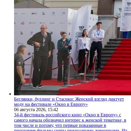
Беглянки, буллинг и Стасики: Женский взгляд диктует
моду на фестивале «Окно в Европу»
06 августа 2026,
15:42
34-й фестиваль российского кино «Окно в Европу» с
самого начала обозначил интерес к женской тематике, в
том числе и потому, что первые показанные в
программе фильмы сняты режиссерами-женщинами. Их