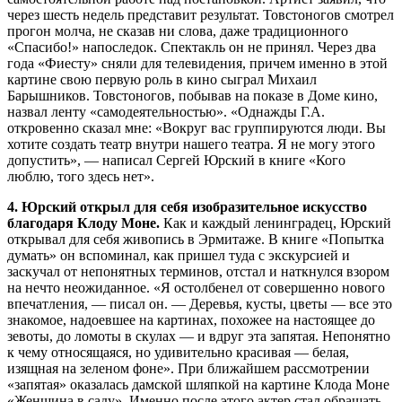
через шесть недель представит результат. Товстоногов смотрел
прогон молча, не сказав ни слова, даже традиционного
«Спасибо!» напоследок. Спектакль он не принял. Через два
года «Фиесту» сняли для телевидения, причем именно в этой
картине свою первую роль в кино сыграл Михаил
Барышников. Товстоногов, побывав на показе в Доме кино,
назвал ленту «самодеятельностью». «Однажды Г.А.
откровенно сказал мне: «Вокруг вас группируются люди. Вы
хотите создать театр внутри нашего театра. Я не могу этого
допустить», — написал Сергей Юрский в книге «Кого
люблю, того здесь нет».
4. Юрский открыл для себя изобразительное искусство
благодаря Клоду Моне.
Как и каждый ленинградец, Юрский
открывал для себя живопись в Эрмитаже. В книге «Попытка
думать» он вспоминал, как пришел туда с экскурсией и
заскучал от непонятных терминов, отстал и наткнулся взором
на нечто неожиданное. «Я остолбенел от совершенно нового
впечатления, — писал он. — Деревья, кусты, цветы — все это
знакомое, надоевшее на картинах, похожее на настоящее до
зевоты, до ломоты в скулах — и вдруг эта запятая. Непонятно
к чему относящаяся, но удивительно красивая — белая,
изящная на зеленом фоне». При ближайшем рассмотрении
«запятая» оказалась дамской шляпкой на картине Клода Моне
«Женщина в саду». Именно после этого актер стал обращать