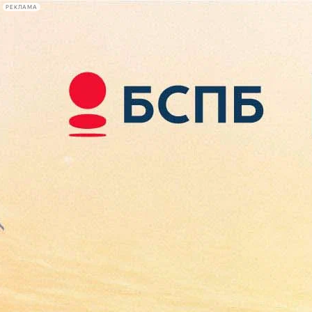
РЕКЛАМА
Афиша Plus
#телегид
Фонтанка.ру
Сегодня:
2026.08.09
16:37
Афиша Plus
кино
спектакли
выставки
концерты
лекции
книги
афиша плюс
новости
+