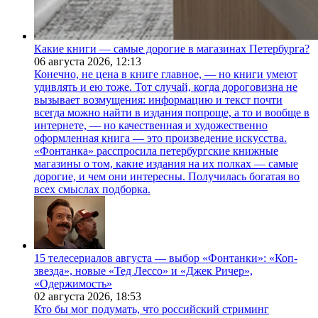
Какие книги — самые дорогие в магазинах Петербурга?
06 августа 2026,
12:13
Конечно, не цена в книге главное, — но книги умеют
удивлять и ею тоже. Тот случай, когда дороговизна не
вызывает возмущения: информацию и текст почти
всегда можно найти в издания попроще, а то и вообще в
интернете, — но качественная и художественно
оформленная книга — это произведение искусства.
«Фонтанка» расспросила петербургские книжные
магазины о том, какие издания на их полках — самые
дорогие, и чем они интересны. Получилась богатая во
всех смыслах подборка.
15 телесериалов августа — выбор «Фонтанки»: «Коп-
звезда», новые «Тед Лессо» и «Джек Ричер»,
«Одержимость»
02 августа 2026,
18:53
Кто бы мог подумать, что российский стриминг