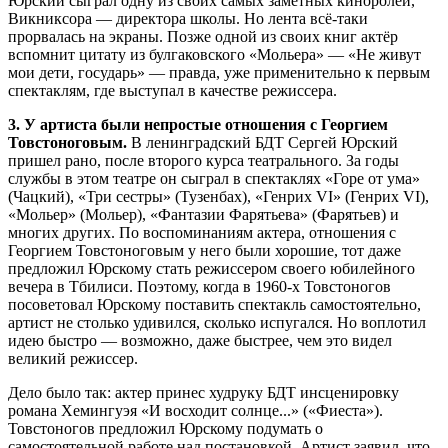
Юрский сыграл одну из своих самых заметных киноролей,
Викниксора — директора школы. Но лента всё-таки
прорвалась на экраны. Позже одной из своих книг актёр
вспомнит цитату из булгаковского «Мольера» — «Не живут
мои дети, государь» — правда, уже применительно к первым
спектаклям, где выступал в качестве режиссера.
3. У артиста были непростые отношения с Георгием
Товстоноговым.
В ленинградский БДТ Сергей Юрский
пришел рано, после второго курса театрального. За годы
службы в этом театре он сыграл в спектаклях «Горе от ума»
(Чацкий), «Три сестры» (Тузенбах), «Генрих VI» (Генрих VI),
«Мольер» (Мольер), «Фантазии Фарятьева» (Фарятьев) и
многих других. По воспоминаниям актера, отношения с
Георгием Товстоноговым у него были хорошие, тот даже
предложил Юрскому стать режиссером своего юбилейного
вечера в Тбилиси. Поэтому, когда в 1960-х Товстоногов
посоветовал Юрскому поставить спектакль самостоятельно,
артист не столько удивился, сколько испугался. Но воплотил
идею быстро — возможно, даже быстрее, чем это видел
великий режиссер.
Дело было так: актер принес худруку БДТ инсценировку
романа Хемингуэя «И восходит солнце...» («Фиеста»).
Товстоногов предложил Юрскому подумать о
самостоятельной работе над постановкой. Артист заявил, что