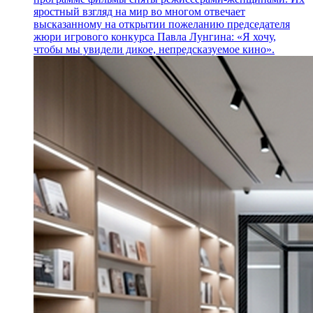
яростный взгляд на мир во многом отвечает
высказанному на открытии пожеланию председателя
жюри игрового конкурса Павла Лунгина: «Я хочу,
чтобы мы увидели дикое, непредсказуемое кино».