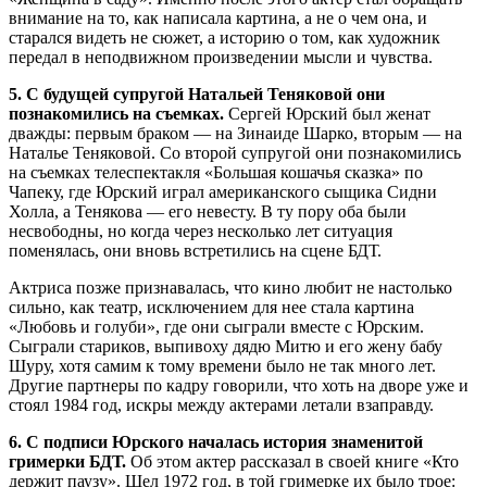
внимание на то, как написала картина, а не о чем она, и
старался видеть не сюжет, а историю о том, как художник
передал в неподвижном произведении мысли и чувства.
5. С будущей супругой Натальей Теняковой они
познакомились на съемках.
Сергей Юрский был женат
дважды: первым браком — на Зинаиде Шарко, вторым — на
Наталье Теняковой. Со второй супругой они познакомились
на съемках телеспектакля «Большая кошачья сказка» по
Чапеку, где Юрский играл американского сыщика Сидни
Холла, а Тенякова — его невесту. В ту пору оба были
несвободны, но когда через несколько лет ситуация
поменялась, они вновь встретились на сцене БДТ.
Актриса позже признавалась, что кино любит не настолько
сильно, как театр, исключением для нее стала картина
«Любовь и голуби», где они сыграли вместе с Юрским.
Сыграли стариков, выпивоху дядю Митю и его жену бабу
Шуру, хотя самим к тому времени было не так много лет.
Другие партнеры по кадру говорили, что хоть на дворе уже и
стоял 1984 год, искры между актерами летали взаправду.
6. С подписи Юрского началась история знаменитой
гримерки БДТ.
Об этом актер рассказал в своей книге «Кто
держит паузу». Шел 1972 год, в той гримерке их было трое: