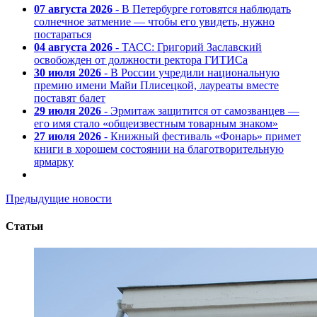
07 августа 2026
- В Петербурге готовятся наблюдать
солнечное затмение — чтобы его увидеть, нужно
постараться
04 августа 2026
- ТАСС: Григорий Заславский
освобожден от должности ректора ГИТИСа
30 июля 2026
- В России учредили национальную
премию имени Майи Плисецкой, лауреаты вместе
поставят балет
29 июля 2026
- Эрмитаж защитится от самозванцев —
его имя стало «общеизвестным товарным знаком»
27 июля 2026
- Книжный фестиваль «Фонарь» примет
книги в хорошем состоянии на благотворительную
ярмарку
Предыдущие новости
Статьи