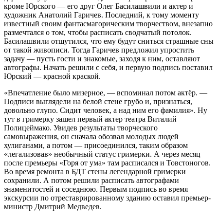
кроме Юрского — его друг Олег Басилашвили и актер и
художник Анатолий Гаричев. Последний, к тому моменту
известный своим фантасмагорическим творчеством, внезапно
размечтался о том, чтобы расписать сводчатый потолок.
Басилашвили отшутился, что ему будут сниться страшные сны
от такой живописи. Тогда Гаричев предложил упростить
задачу — пусть гости и знакомые, заходя к ним, оставляют
автографы. Начать решили с себя, и первую подпись поставил
Юрский — красной краской.
«Впечатление было мизерное, — вспоминал потом актёр. —
Подписи выглядели на белой стене грубо и, признаться,
довольно глупо. Сидит человек, а над ним его фамилия». Ну
тут в гримерку зашел первый актер театра Виталий
Полицеймако. Увидев результаты творческого
самовыражения, он сначала обозвал молодых людей
хулиганами, а потом — присоединился, таким образом
«легализовав» необычный статус гримерки. А через месяц
после премьеры «Горя от ума» там расписался и Товстоногов.
Во время ремонта в БДТ стены легендарной гримерки
сохранили. А потом решили расписать автографами
знаменитостей и соседнюю. Первым подпись во время
экскурсии по отреставрированному зданию оставил премьер-
министр Дмитрий Медведев.