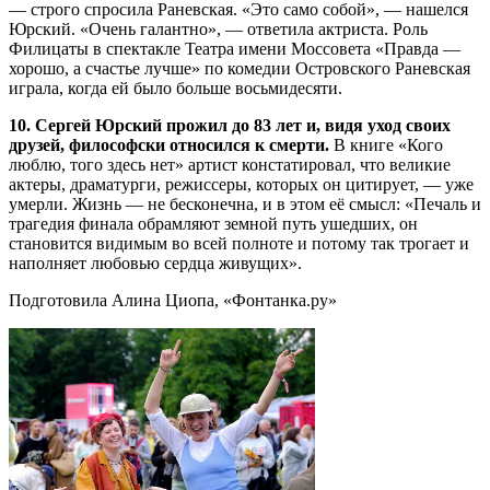
— строго спросила Раневская. «Это само собой», — нашелся
Юрский. «Очень галантно», — ответила актриста. Роль
Филицаты в спектакле Театра имени Моссовета «Правда —
хорошо, а счастье лучше» по комедии Островского Раневская
играла, когда ей было больше восьмидесяти.
10. Сергей Юрский прожил до 83 лет и, видя уход своих
друзей, философски относился к смерти.
В книге «Кого
люблю, того здесь нет» артист констатировал, что великие
актеры, драматурги, режиссеры, которых он цитирует, — уже
умерли. Жизнь — не бесконечна, и в этом её смысл: «Печаль и
трагедия финала обрамляют земной путь ушедших, он
становится видимым во всей полноте и потому так трогает и
наполняет любовью сердца живущих».
Подготовила Алина Циопа, «Фонтанка.ру»