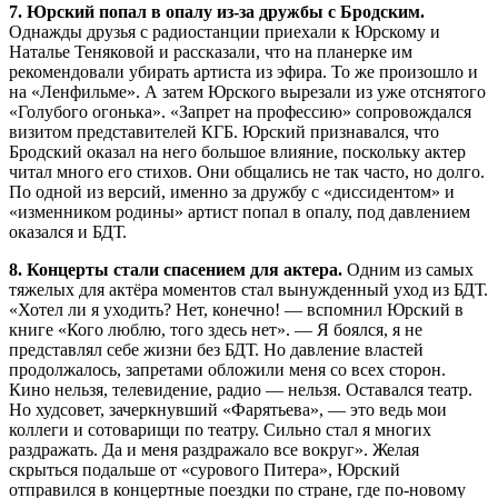
7. Юрский попал в опалу из-за дружбы с Бродским.
Однажды друзья с радиостанции приехали к Юрскому и
Наталье Теняковой и рассказали, что на планерке им
рекомендовали убирать артиста из эфира. То же произошло и
на «Ленфильме». А затем Юрского вырезали из уже отснятого
«Голубого огонька». «Запрет на профессию» сопровождался
визитом представителей КГБ. Юрский признавался, что
Бродский оказал на него большое влияние, поскольку актер
читал много его стихов. Они общались не так часто, но долго.
По одной из версий, именно за дружбу с «диссидентом» и
«изменником родины» артист попал в опалу, под давлением
оказался и БДТ.
8. Концерты стали спасением для актера.
Одним из самых
тяжелых для актёра моментов стал вынужденный уход из БДТ.
«Хотел ли я уходить? Нет, конечно! — вспомнил Юрский в
книге «Кого люблю, того здесь нет». — Я боялся, я не
представлял себе жизни без БДТ. Но давление властей
продолжалось, запретами обложили меня со всех сторон.
Кино нельзя, телевидение, радио — нельзя. Оставался театр.
Но худсовет, зачеркнувший «Фарятьева», — это ведь мои
коллеги и сотоварищи по театру. Сильно стал я многих
раздражать. Да и меня раздражало все вокруг». Желая
скрыться подальше от «сурового Питера», Юрский
отправился в концертные поездки по стране, где по-новому