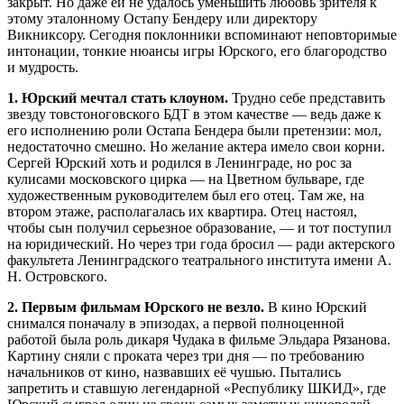
закрыт. Но даже ей не удалось уменьшить любовь зрителя к
этому эталонному Остапу Бендеру или директору
Викниксору. Сегодня поклонники вспоминают неповторимые
интонации, тонкие нюансы игры Юрского, его благородство
и мудрость.
1. Юрский мечтал стать клоуном.
Трудно себе представить
звезду товстоноговского БДТ в этом качестве — ведь даже к
его исполнению роли Остапа Бендера были претензии: мол,
недостаточно смешно. Но желание актера имело свои корни.
Сергей Юрский хоть и родился в Ленинграде, но рос за
кулисами московского цирка — на Цветном бульваре, где
художественным руководителем был его отец. Там же, на
втором этаже, располагалась их квартира. Отец настоял,
чтобы сын получил серьезное образование, — и тот поступил
на юридический. Но через три года бросил — ради актерского
факультета Ленинградского театрального института имени А.
Н. Островского.
2. Первым фильмам Юрского не везло.
В кино Юрский
снимался поначалу в эпизодах, а первой полноценной
работой была роль дикаря Чудака в фильме Эльдара Рязанова.
Картину сняли с проката через три дня — по требованию
начальников от кино, назвавших её чушью. Пытались
запретить и ставшую легендарной «Республику ШКИД», где