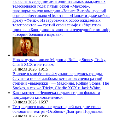
вывалит в середине лета одни из самых ожидаемых
телесериалов года: пятый сезон «Мажора»,
паранормальную комедию «Зовите Витю!», лучший
сериал с фестиваля «Пилот» — «Паша» и даже кибер-
драму «Фейк». Из зарубежных особо ожидаемых
телепроектов — третий сезон сай-фая «Укрытие»,
приквел «Блондинки в законе» и очередной спин-офф
«Теории большого взрыва».
Новая музыка июля: Мадонна, Rolling Stones, Tricky,
Charli XCX и не только
31 июля 2026,
19:15
В июле в мир большой музыки вернулись гранды.
Слушаем новые альбомы ветеранов сцены разной
степени «выдержки» — Мадонны, Rolling Stones, The
Strokes, а так же Tricky, Charlie XCX и Jack White.
Как смотреть «Человека-паука»: гид по фильмам
популярной киновселенной
30 июля 2026,
16:37
Театр одного шамана: девять дней назад не стало
основателя театра «Особняк» Дмитрия Поднозова
29 июля 2026,
23:45