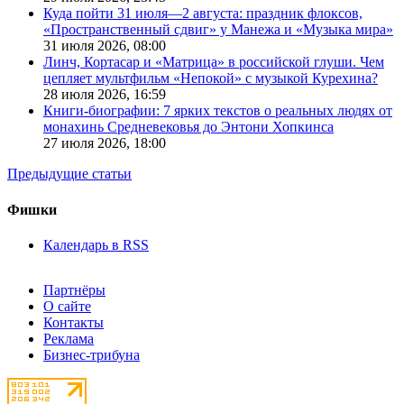
Куда пойти 31 июля—2 августа: праздник флоксов,
«Пространственный сдвиг» у Манежа и «Музыка мира»
31 июля 2026,
08:00
Линч, Кортасар и «Матрица» в российской глуши. Чем
цепляет мультфильм «Непокой» с музыкой Курехина?
28 июля 2026,
16:59
Книги-биографии: 7 ярких текстов о реальных людях от
монахинь Средневековья до Энтони Хопкинса
27 июля 2026,
18:00
Предыдущие статьи
Фишки
Календарь в RSS
Партнёры
О сайте
Контакты
Реклама
Бизнес-трибуна