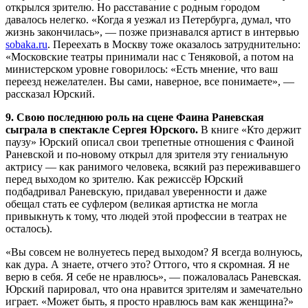
открылся зрителю. Но расставание с родным городом
давалось нелегко. «Когда я уезжал из Петербурга, думал, что
жизнь закончилась», — позже признавался артист в интервью
sobaka.ru
. Переехать в Москву тоже оказалось затруднительно:
«Московские театры принимали нас с Теняковой, а потом на
министерском уровне говорилось: «Есть мнение, что ваш
переезд нежелателен. Вы сами, наверное, все понимаете», —
рассказал Юрский.
9. Свою последнюю роль на сцене Фаина Раневская
сыграла в спектакле Сергея Юрского.
В книге «Кто держит
паузу» Юрский описал свои трепетные отношения с Фаиной
Раневской и по-новому открыл для зрителя эту гениальную
актрису — как ранимого человека, всякий раз переживавшего
перед выходом ко зрителю. Как режиссёр Юрский
подбадривал Раневскую, придавал уверенности и даже
обещал стать ее суфлером (великая артистка не могла
привыкнуть к тому, что людей этой профессии в театрах не
осталось).
«Вы совсем не волнуетесь перед выходом? Я всегда волнуюсь,
как дура. А знаете, отчего это? Оттого, что я скромная. Я не
верю в себя. Я себе не нравлюсь», — пожаловалась Раневская.
Юрский парировал, что она нравится зрителям и замечательно
играет. «Может быть, я просто нравлюсь вам как женщина?»