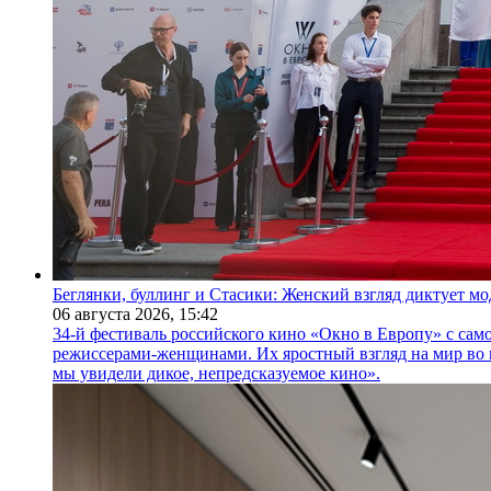
Беглянки, буллинг и Стасики: Женский взгляд диктует м
06 августа 2026,
15:42
34-й фестиваль российского кино «Окно в Европу» с само
режиссерами-женщинами. Их яростный взгляд на мир во 
мы увидели дикое, непредсказуемое кино».