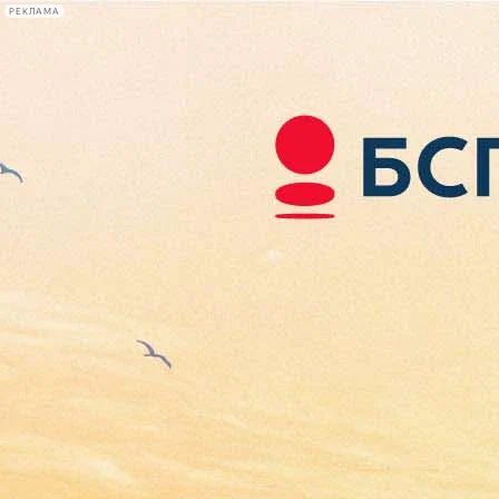
РЕКЛАМА
Афиша Plus
#телегид
Фонтанка.ру
Сегодня:
2026.08.09
10:03
Афиша Plus
кино
спектакли
выставки
концерты
лекции
книги
афиша плюс
новости
+