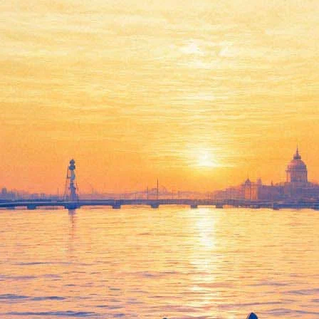
а Куинджи вернется в Русски
ала о судьбе картины «Ай-Петри. Крым» Архипа Куинджи, пере
ия», — ответила Трегулова на вопрос журналистов во время бриф
ния, представленные на выставке, пробудет в Москве до 17 февр
изведение было застраховано на все время пребывания в Москве