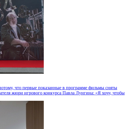
и потому, что первые показанные в программе фильмы сняты
теля жюри игрового конкурса Павла Лунгина: «Я хочу, чтобы