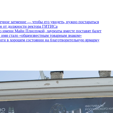
ечное затмение — чтобы его увидеть, нужно постараться
ен от должности ректора ГИТИСа
 имени Майи Плисецкой, лауреаты вместе поставят балет
о имя стало «общеизвестным товарным знаком»
ги в хорошем состоянии на благотворительную ярмарку