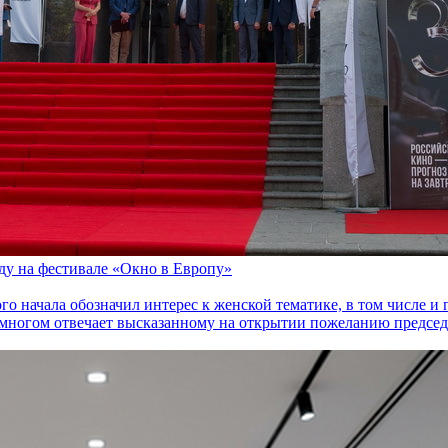
оду на фестивале «Окно в Европу»
го начала обозначил интерес к женской тематике, в том числе 
многом отвечает высказанному на открытии пожеланию председа