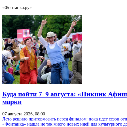
«Фонтанка.ру»
Куда пойти 7–9 августа: «Пикник Афиш
марки
07 августа 2026, 08:00
Лето решило притормозить перед финалом: пока идет сезон от
«Фонтанка» нашла не так много новых идей для культурного д