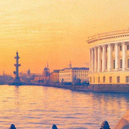
й музей досрочно
жившей
похищение вечером 27 января
. По ее словам,
инга.
аля. Во ходе общения с журналистами директор департамента
.