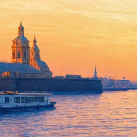
Пережившая похищение картин
28 января 2019,
17:07
Версия для печати
Директор Третьяковской галереи Зельфира Трегулова рассказ
произведение вернется в Петербург досрочно.
«Работу вернут в Русский музей до истечения срока страхован
Ранее планировалось, что картина, как и все другие произведе
музеев Минкультуры РФ Владислав Кононов рассказал, что про