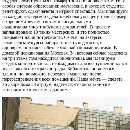
студенты будут учиться в комфортной обстановке: «В РГИСИ
особая система образования: мастерские, в которых студенты
репетируют, сдают зачеты и играют спектакли. Мы планируем
из каждой мастерской сделать небольшую сцену-трансформер
с хорошими звуком, светом и специальными
выдвигающимися трибунами для зрителей. В проекте
запланировано 10 таких мастерских, и это полностью
покрывает наши потребности. Сейчас на актерско-
режиссерские курсы набирают шесть педагогов, и
одновременно идет работа с уже набранными курсами. В
домовой церкви здания Моховая, 34, которая сейчас разделена
на три этажа (там находится библиотека), мы планируем
создать концертный зал, необходимый для выступлений курса
музыкального театра и эстрады. Библиотека останется в
здании, но, возможно, переедет в мансарду после
перераспределения всех помещений. Наша мечта — сделать
во дворе дома 34 атриум, надеемся, что он останется в
итоговом техническом задании».