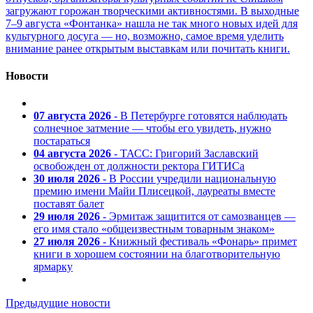
загружают горожан творческими активностями. В выходные
7–9 августа «Фонтанка» нашла не так много новых идей для
культурного досуга — но, возможно, самое время уделить
внимание ранее открытым выставкам или почитать книги.
Новости
07 августа 2026
- В Петербурге готовятся наблюдать
солнечное затмение — чтобы его увидеть, нужно
постараться
04 августа 2026
- ТАСС: Григорий Заславский
освобожден от должности ректора ГИТИСа
30 июля 2026
- В России учредили национальную
премию имени Майи Плисецкой, лауреаты вместе
поставят балет
29 июля 2026
- Эрмитаж защитится от самозванцев —
его имя стало «общеизвестным товарным знаком»
27 июля 2026
- Книжный фестиваль «Фонарь» примет
книги в хорошем состоянии на благотворительную
ярмарку
Предыдущие новости