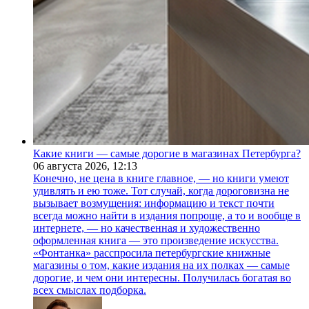
Какие книги — самые дорогие в магазинах Петербурга?
06 августа 2026,
12:13
Конечно, не цена в книге главное, — но книги умеют
удивлять и ею тоже. Тот случай, когда дороговизна не
вызывает возмущения: информацию и текст почти
всегда можно найти в издания попроще, а то и вообще в
интернете, — но качественная и художественно
оформленная книга — это произведение искусства.
«Фонтанка» расспросила петербургские книжные
магазины о том, какие издания на их полках — самые
дорогие, и чем они интересны. Получилась богатая во
всех смыслах подборка.