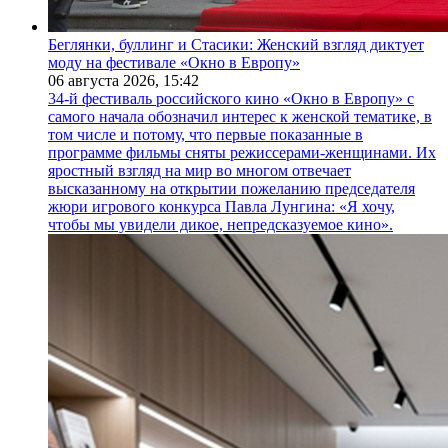
Беглянки, буллинг и Стасики: Женский взгляд диктует
моду на фестивале «Окно в Европу»
06 августа 2026,
15:42
34-й фестиваль российского кино «Окно в Европу» с
самого начала обозначил интерес к женской тематике, в
том числе и потому, что первые показанные в
программе фильмы сняты режиссерами-женщинами. Их
яростный взгляд на мир во многом отвечает
высказанному на открытии пожеланию председателя
жюри игрового конкурса Павла Лунгина: «Я хочу,
чтобы мы увидели дикое, непредсказуемое кино».