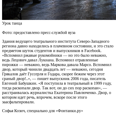
Урок танца
Фото: предоставлено пресс-службой вуза
Здания ведущего театрального института Северо-Западного
региона давно находились в плачевном состоянии, и это стало
предметом шуток студентов и выпускников в Facebook.
«Вспомнил ржавые рукомойники — но это было неважно,
ведь Лецович давал Лукиана. Вспомнил отравленные
пирожки — неважно, ведь Маркова давала Марсо. Вспомнил
двор, который чинили двадцать лет — неважно, сегодня
Грякалов даёт Гуссерля и Годара, скорее бежим через этот
сраный двор!..», — пишет выпускник 2006 года, писатель
Евгений Бабушкин. «Я поступила в театральный в 1999 году,
тогда раскопали двор. Так вот, он до сих пор раскопан», —
расстраивалась журналистка Екатерина Павлюченко. Двор, о
котором идет речь, впрочем, вскоре после этого
заасфальтировали.
Софья Козич, специально для «Фонтанки.ру»