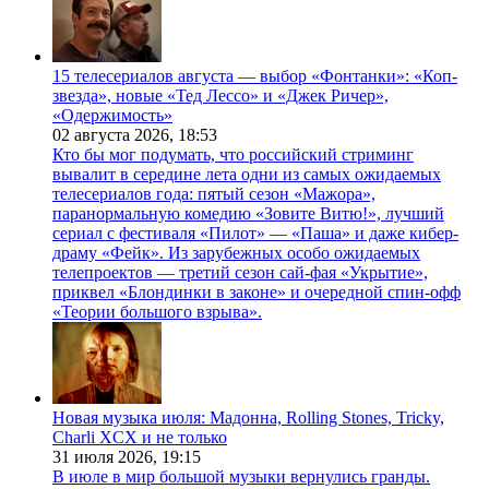
15 телесериалов августа — выбор «Фонтанки»: «Коп-
звезда», новые «Тед Лессо» и «Джек Ричер»,
«Одержимость»
02 августа 2026,
18:53
Кто бы мог подумать, что российский стриминг
вывалит в середине лета одни из самых ожидаемых
телесериалов года: пятый сезон «Мажора»,
паранормальную комедию «Зовите Витю!», лучший
сериал с фестиваля «Пилот» — «Паша» и даже кибер-
драму «Фейк». Из зарубежных особо ожидаемых
телепроектов — третий сезон сай-фая «Укрытие»,
приквел «Блондинки в законе» и очередной спин-офф
«Теории большого взрыва».
Новая музыка июля: Мадонна, Rolling Stones, Tricky,
Charli XCX и не только
31 июля 2026,
19:15
В июле в мир большой музыки вернулись гранды.