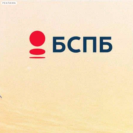
РЕКЛАМА
Афиша Plus
#телегид
Фонтанка.ру
Сегодня:
2026.08.08
23:18
Афиша Plus
кино
спектакли
выставки
концерты
лекции
книги
афиша плюс
новости
+