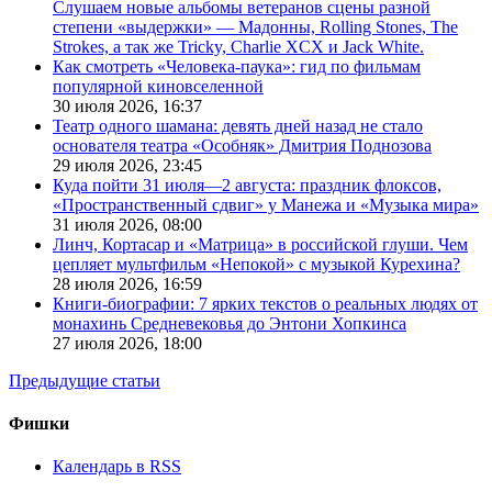
Слушаем новые альбомы ветеранов сцены разной
степени «выдержки» — Мадонны, Rolling Stones, The
Strokes, а так же Tricky, Charlie XCX и Jack White.
Как смотреть «Человека-паука»: гид по фильмам
популярной киновселенной
30 июля 2026,
16:37
Театр одного шамана: девять дней назад не стало
основателя театра «Особняк» Дмитрия Поднозова
29 июля 2026,
23:45
Куда пойти 31 июля—2 августа: праздник флоксов,
«Пространственный сдвиг» у Манежа и «Музыка мира»
31 июля 2026,
08:00
Линч, Кортасар и «Матрица» в российской глуши. Чем
цепляет мультфильм «Непокой» с музыкой Курехина?
28 июля 2026,
16:59
Книги-биографии: 7 ярких текстов о реальных людях от
монахинь Средневековья до Энтони Хопкинса
27 июля 2026,
18:00
Предыдущие статьи
Фишки
Календарь в RSS