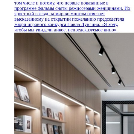
том числе и потому, что первые показанные в
программе фильмы сняты режиссерами-женщинами. Их
яростный взгляд на мир во многом отвечает
высказанному на открытии пожеланию председателя
жюри игрового конкурса Павла Лунгина: «Я хочу,
чтобы мы увидели дикое, непредсказуемое кино».