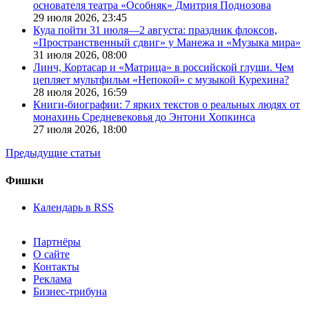
основателя театра «Особняк» Дмитрия Поднозова
29 июля 2026,
23:45
Куда пойти 31 июля—2 августа: праздник флоксов,
«Пространственный сдвиг» у Манежа и «Музыка мира»
31 июля 2026,
08:00
Линч, Кортасар и «Матрица» в российской глуши. Чем
цепляет мультфильм «Непокой» с музыкой Курехина?
28 июля 2026,
16:59
Книги-биографии: 7 ярких текстов о реальных людях от
монахинь Средневековья до Энтони Хопкинса
27 июля 2026,
18:00
Предыдущие статьи
Фишки
Календарь в RSS
Партнёры
О сайте
Контакты
Реклама
Бизнес-трибуна