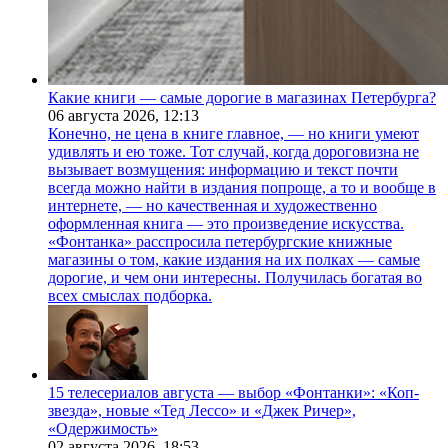
Какие книги — самые дорогие в магазинах Петербурга?
06 августа 2026,
12:13
Конечно, не цена в книге главное, — но книги умеют
удивлять и ею тоже. Тот случай, когда дороговизна не
вызывает возмущения: информацию и текст почти
всегда можно найти в издания попроще, а то и вообще в
интернете, — но качественная и художественно
оформленная книга — это произведение искусства.
«Фонтанка» расспросила петербургские книжные
магазины о том, какие издания на их полках — самые
дорогие, и чем они интересны. Получилась богатая во
всех смыслах подборка.
15 телесериалов августа — выбор «Фонтанки»: «Коп-
звезда», новые «Тед Лессо» и «Джек Ричер»,
«Одержимость»
02 августа 2026,
18:53