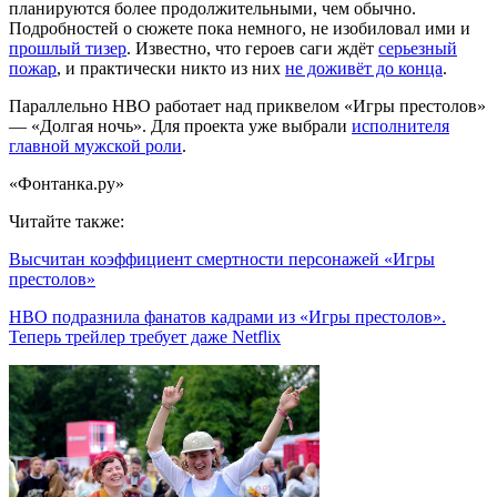
планируются более продолжительными, чем обычно.
Подробностей о сюжете пока немного, не изобиловал ими и
прошлый тизер
. Известно, что героев саги ждёт
серьезный
пожар
, и практически никто из них
не доживёт до конца
.
Параллельно HBO работает над приквелом «Игры престолов»
— «Долгая ночь». Для проекта уже выбрали
исполнителя
главной мужской роли
.
«Фонтанка.ру»
Читайте также:
Высчитан коэффициент смертности персонажей «Игры
престолов»
HBO подразнила фанатов кадрами из «Игры престолов».
Теперь трейлер требует даже Netflix