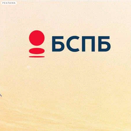
РЕКЛАМА
Афиша Plus
#телегид
Фонтанка.ру
Сегодня:
2026.08.07
20:26
Афиша Plus
кино
спектакли
выставки
концерты
лекции
книги
афиша плюс
новости
+