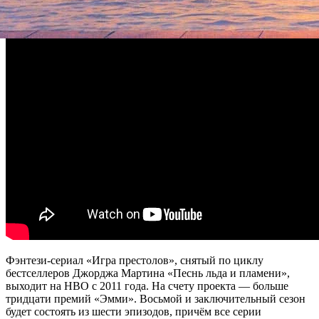
Фэнтези-сериал «Игра престолов», снятый по циклу
бестселлеров Джорджа Мартина «Песнь льда и пламени»,
выходит на HBO с 2011 года. На счету проекта — больше
тридцати премий «Эмми». Восьмой и заключительный сезон
будет состоять из шести эпизодов, причём все серии