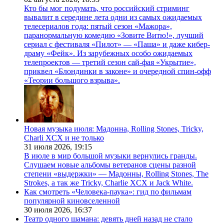
Кто бы мог подумать, что российский стриминг
вывалит в середине лета одни из самых ожидаемых
телесериалов года: пятый сезон «Мажора»,
паранормальную комедию «Зовите Витю!», лучший
сериал с фестиваля «Пилот» — «Паша» и даже кибер-
драму «Фейк». Из зарубежных особо ожидаемых
телепроектов — третий сезон сай-фая «Укрытие»,
приквел «Блондинки в законе» и очередной спин-офф
«Теории большого взрыва».
Новая музыка июля: Мадонна, Rolling Stones, Tricky,
Charli XCX и не только
31 июля 2026,
19:15
В июле в мир большой музыки вернулись гранды.
Слушаем новые альбомы ветеранов сцены разной
степени «выдержки» — Мадонны, Rolling Stones, The
Strokes, а так же Tricky, Charlie XCX и Jack White.
Как смотреть «Человека-паука»: гид по фильмам
популярной киновселенной
30 июля 2026,
16:37
Театр одного шамана: девять дней назад не стало