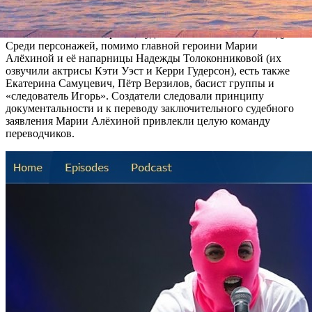
Создатели обещают развернуть «драму о российской
феминистской панк-протестной группе Pussy Riot и их
печально известном аресте, суде и заключении в 2012 году».
Среди персонажей, помимо главной героини Марии
Алёхиной и её напарницы Надежды Толоконниковой (их
озвучили актрисы Кэти Уэст и Керри Гудерсон), есть также
Екатерина Самуцевич, Пётр Верзилов, басист группы и
«следователь Игорь». Создатели следовали принципу
документальности и к переводу заключительного судебного
заявления Марии Алёхиной привлекли целую команду
переводчиков.