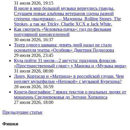
31 июля 2026,
19:15
В июле в мир большой музыки вернулись гранды.
Слушаем новые альбомы ветеранов сцены разной
степени «выдержки» — Мадонны, Rolling Stones, The
Strokes, а так же Tricky, Charlie XCX и Jack White.
Как смотреть «Человека-паука»: гид по фильмам
популярной киновселенной
30 июля 2026,
16:37
Театр одного шамана: девять дней назад не стало
основателя театра «Особняк» Дмитрия Поднозова
29 июля 2026,
23:45
Куда пойти 31 июля—2 августа: праздник флоксов,
«Пространственный сдвиг» у Манежа и «Музыка мира»
31 июля 2026,
08:00
Линч, Кортасар и «Матрица» в российской глуши. Чем
цепляет мультфильм «Непокой» с музыкой Курехина?
28 июля 2026,
16:59
Книги-биографии: 7 ярких текстов о реальных людях от
монахинь Средневековья до Энтони Хопкинса
27 июля 2026,
18:00
Предыдущие статьи
Фишки