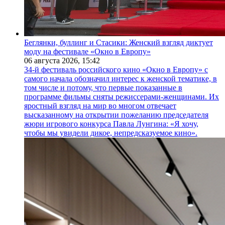
Беглянки, буллинг и Стасики: Женский взгляд диктует
моду на фестивале «Окно в Европу»
06 августа 2026,
15:42
34-й фестиваль российского кино «Окно в Европу» с
самого начала обозначил интерес к женской тематике, в
том числе и потому, что первые показанные в
программе фильмы сняты режиссерами-женщинами. Их
яростный взгляд на мир во многом отвечает
высказанному на открытии пожеланию председателя
жюри игрового конкурса Павла Лунгина: «Я хочу,
чтобы мы увидели дикое, непредсказуемое кино».