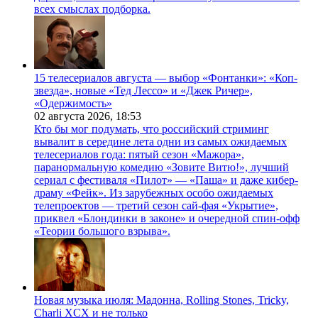
всех смыслах подборка.
15 телесериалов августа — выбор «Фонтанки»: «Коп-
звезда», новые «Тед Лессо» и «Джек Ричер»,
«Одержимость»
02 августа 2026,
18:53
Кто бы мог подумать, что российский стриминг
вывалит в середине лета одни из самых ожидаемых
телесериалов года: пятый сезон «Мажора»,
паранормальную комедию «Зовите Витю!», лучший
сериал с фестиваля «Пилот» — «Паша» и даже кибер-
драму «Фейк». Из зарубежных особо ожидаемых
телепроектов — третий сезон сай-фая «Укрытие»,
приквел «Блондинки в законе» и очередной спин-офф
«Теории большого взрыва».
Новая музыка июля: Мадонна, Rolling Stones, Tricky,
Charli XCX и не только