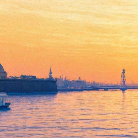
На BBC запустили радиошоу
про Pussy Riot
12 января 2019,
20:55
Версия для печати
На BBC Radio 4 начала выходить программа Riot Days: The
Pussy Riot Story — «история российской протестной группы
от Марии Алёхиной» от драматурга Эммы Кроу. Первый
выпуск прозвучал в эфире 12 января, сейчас на
сайте
доступно шесть передач, чей жанр можно охарактеризовать
как театра у микрофона.
Слушатели могут ознакомиться со вступлением и пятью
полноценными частями, чей хронометраж варьируется от 12
до 56 минут. Автором радиоадаптации выступила сценарист
Эмма Кроу.