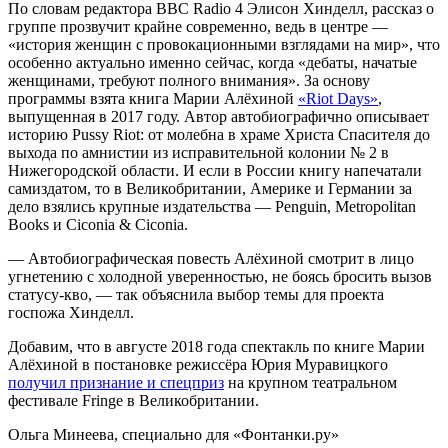
По словам редактора BBC Radio 4 Элисон Хинделл, рассказ о
группе прозвучит крайне современно, ведь в центре —
«история женщин с провокационными взглядами на мир», что
особенно актуально именно сейчас, когда «дебаты, начатые
женщинами, требуют полного внимания». За основу
программы взята книга Марии Алёхиной
«Riot Days»
,
выпущенная в 2017 году. Автор автобиографично описывает
историю Pussy Riot: от молебна в храме Христа Спасителя до
выхода по амнистии из исправительной колонии № 2 в
Нижегородской области. И если в России книгу напечатали
самиздатом, то в Великобритании, Америке и Германии за
дело взялись крупные издательства — Penguin, Metropolitan
Books и Ciconia & Ciconia.
— Автобиографическая повесть Алёхиной смотрит в лицо
угнетению с холодной уверенностью, не боясь бросить вызов
статусу-кво, — так объяснила выбор темы для проекта
госпожа Хинделл.
Добавим, что в августе 2018 года спектакль по книге Марии
Алёхиной в постановке режиссёра Юрия Муравицкого
получил признание и спецприз
на крупном театральном
фестивале Fringe в Великобритании.
Ольга Минеева, специально для «Фонтанки.ру»