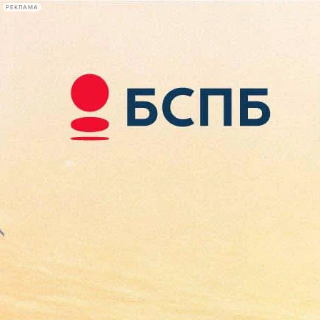
РЕКЛАМА
Афиша Plus
#телегид
Фонтанка.ру
Сегодня:
2026.08.08
14:33
Афиша Plus
кино
спектакли
выставки
концерты
лекции
книги
афиша плюс
новости
+