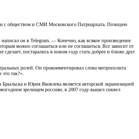
ви с обществом и СМИ Московского Патриархата. Позицию
написал он в Telegram. — Конечно, как всякое произведение
оторым можно соглашаться или не соглашаться. Все зависит от
не сделает, постарались в новом году стать добрее и ближе друг
тральных ролей. Он прокомментировал слова митрополита
 это так?».
ы Брыльска и Юрия Яковлева является авторской экранизацией
вогодним зрелищем россиян, в 2007 году вышел сиквел