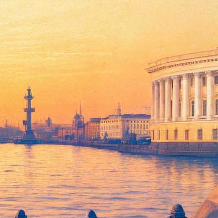
ПЦ
 для спора стала трехминутная
предновогодняя речь
едии.
ние. — Люди смотрят и смотрят его, причем по многу раз, и
ма, безусловно, не является положительной».
пились и произошло новогоднее чудо: главный герой нашел
 с другой стороны, самое главное, христианство, церковь
ляется следствием постоянного труда — а здесь совсем другая
 собой. Эта идея, безусловно, является идеей вредной и душу