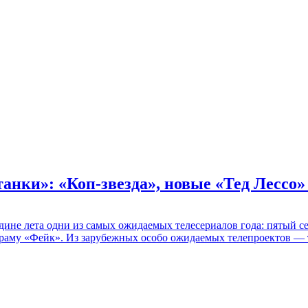
танки»: «Коп-звезда», новые «Тед Лессо
едине лета одни из самых ожидаемых телесериалов года: пятый
раму «Фейк». Из зарубежных особо ожидаемых телепроектов — т