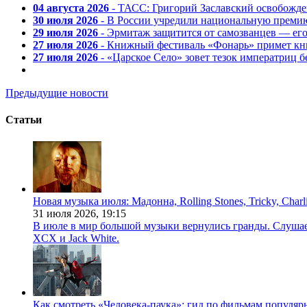
04 августа 2026
- ТАСС: Григорий Заславский освобожд
30 июля 2026
- В России учредили национальную премию
29 июля 2026
- Эрмитаж защитится от самозванцев — ег
27 июля 2026
- Книжный фестиваль «Фонарь» примет кни
27 июля 2026
- «Царское Село» зовет тезок императриц 
Предыдущие новости
Статьи
Новая музыка июля: Мадонна, Rolling Stones, Tricky, Char
31 июля 2026,
19:15
В июле в мир большой музыки вернулись гранды. Слушаем 
XCX и Jack White.
Как смотреть «Человека-паука»: гид по фильмам популя