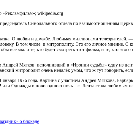
 «Рекламфильм»; wikipedia.org
 председатель Синодального отдела по взаимоотношениям Церк
азка. О любви и дружбе. Любимая миллионами телезрителей, — 
овеку. В том числе, и митрополиту. Это его личное мнение. С к
ы все мы: и те, кто будет смотреть этот фильм, и те, кто этого 
р Андрей Мягков, исполнивший в «Иронии судьбы» одну из цен
занский митрополит очень недалёк умом, что ж тут говорить, если
января 1976 года. Картина с участием Андрея Мягкова, Барбар
м! или Однажды в новогоднюю ночь…». Лента стала любимым но
раздник» о блокаде