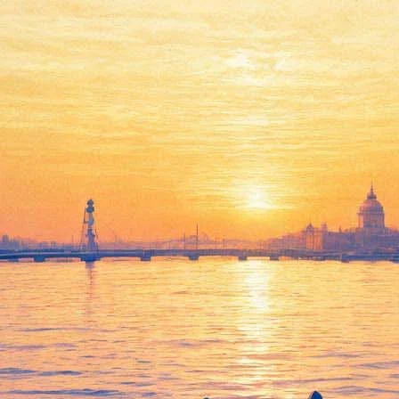
дьбы» вызвал дискуссию в Р
ного» новогоднего фильма страны — «Иронии судьбы». Поводом
 целиком посвятил осуждению «неположительной» идеи киноком
ывают перед наступлением новогодней ночи, — обратил он внима
о. Но, на самом деле, идея, которая сокрыта в основе этого филь
м священнослужитель. — Собрались друзья-приятели, крепко на
построено на предательстве, на предательстве своей невесты. И
рим о том, что надо работать над собой, что любой результат яв
 просто встретиться, посидеть, напиться, и чудо произойдет само