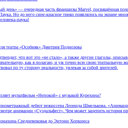
ый день» — очередная часть франшизы Marvel, посвящённая пох
Паука. Но до него сине-красное трико появлялось на экране мно
еловека-паука!
теля театра «Особняк» Дмитрия Поднозова
дтвердит, что вот это «не стало», а также другие глаголы, опи
сознательную, как я полагаю, и уж точно всю свою театральную 
вовал по ту сторону реальности, увлекая за собой зрителей.
епляет мультфильм «Непокой» с музыкой Курехина?
лнометражный дебют режиссера Леонида Шмелькова. «Анимацио
смотре анимации «Суздальфест». Чем может зацепить история п
 монахинь Средневековья до Энтони Хопкинса