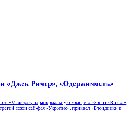
» и «Джек Ричер», «Одержимость»
 сезон «Мажора», паранормальную комедию «Зовите Витю!»,
ретий сезон сай-фая «Укрытие», приквел «Блондинки в