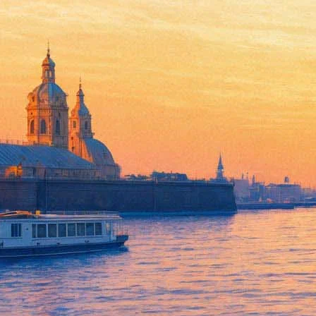
«Вредный» фильм «Ирония су
01 января 2019,
17:18
Версия для печати
Внутри РПЦ возникла неожиданная полемика по поводу «глав
митрополита Рязанского и Михайловского Марка, которую тот
«Существует один фильм, который в течение многих лет показ
кажется, что в этом фильме Эльдара Рязанова нет ничего плохог
«Каков смысл? Какова идея этого фильма? — задается вопросо
свою настоящую любовь. Во-первых, это обретение новой любви 
призывает людей к труду, постоянной работе над собой. Мы гово
картина: для того, чтобы случилось чудо, не нужен труд, можно
человека наполняет ложными несбыточными мечтаниями».