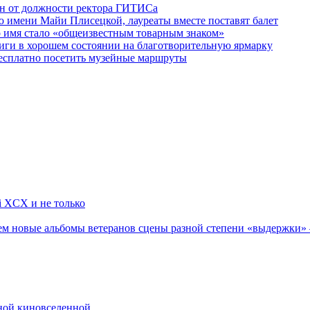
ен от должности ректора ГИТИСа
 имени Майи Плисецкой, лауреаты вместе поставят балет
о имя стало «общеизвестным товарным знаком»
ги в хорошем состоянии на благотворительную ярмарку
бесплатно посетить музейные маршруты
li XCX и не только
новые альбомы ветеранов сцены разной степени «выдержки» — Мад
рной киновселенной