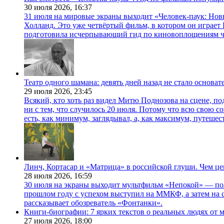
30 июля 2026,
16:37
31 июля на мировые экраны выходит «Человек-паук: Нов
Холланд. Это уже четвёртый фильм, в котором он играет 
подготовила исчерпывающий гид по киновоплощениям ч
Театр одного шамана: девять дней назад не стало основа
29 июля 2026,
23:45
Всякий, кто хоть раз видел Митю Поднозова на сцене, по
ни с тем, что случилось 20 июля. Потому что всю свою 
есть, как минимум, заглядывал, а, как максимум, путешест
Линч, Кортасар и «Матрица» в российской глуши. Чем ц
28 июля 2026,
16:59
30 июля на экраны выходит мультфильм «Непокой» — по
прошлом году с успехом выступил на ММКФ, а затем на 
рассказывает обозреватель «Фонтанки».
Книги-биографии: 7 ярких текстов о реальных людях от
27 июля 2026,
18:00