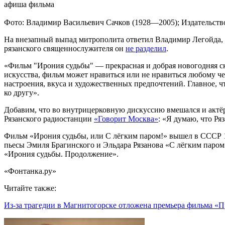
афиша фильма
Фото: Владимир Васильевич Сачков (1928—2005); Издательство
На внезапный выпад митрополита ответил Владимир Легойда,
рязанского священнослужителя он
не разделил
.
«Фильм "Ирония судьбы" — прекрасная и добрая новогодняя ск
искусства, фильм может нравиться или не нравиться любому чел
настроения, вкуса и художественных предпочтений. Главное, чтоб
ко другу».
Добавим, что во внутрицерковную дискуссию вмешался и актё
Рязанского радиостанции
«Говорит Москва»
: «Я думаю, что Ря
Фильм «Ирония судьбы, или С лёгким паром!» вышел в СССР 1 
пьесы Эмиля Брагинского и Эльдара Рязанова «С лёгким паро
«Ирония судьбы. Продолжение».
«Фонтанка.ру»
Читайте также:
Из-за трагедии в Магнитогорске отложена премьера фильма «П