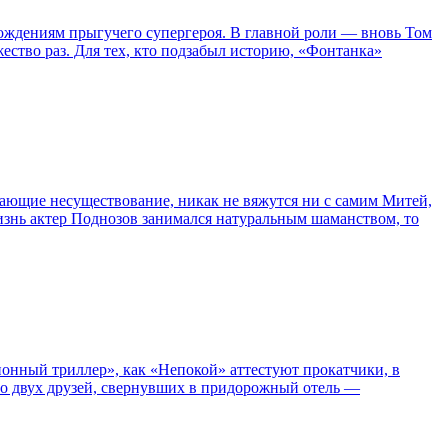
ождениям прыгучего супергероя. В главной роли — вновь Том
жество раз. Для тех, кто подзабыл историю, «Фонтанка»
сывающие несуществование, никак не вяжутся ни с самим Митей,
жизнь актер Поднозов занимался натуральным шаманством, то
нный триллер», как «Непокой» аттестуют прокатчики, в
ро двух друзей, свернувших в придорожный отель —