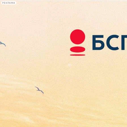
РЕКЛАМА
Афиша Plus
#телегид
Фонтанка.ру
Сегодня:
2026.08.06
06:31
Афиша Plus
кино
спектакли
выставки
концерты
лекции
книги
афиша плюс
новости
+