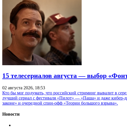
15 телесериалов августа — выбор «Фон
02 августа 2026, 18:53
Кто бы мог подумать, что российский стриминг вывалит в сер
лучший сериал с фестиваля «Пилот» — «Паша» и даже кибер-д
законе» и очередной спин-офф «Теории большого взрыва».
Новости