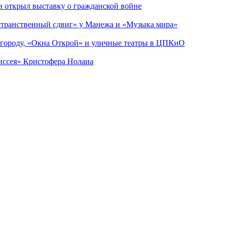
ии открыл выставку о гражданской войне
странственный сдвиг» у Манежа и «Музыка мира»
 городу, «Окна Открой» и уличные театры в ЦПКиО
диссея» Кристофера Нолана