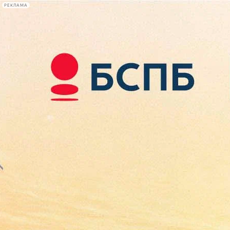
РЕКЛАМА
Афиша Plus
#телегид
Фонтанка.ру
Сегодня:
2026.08.10
05:40
Афиша Plus
кино
спектакли
выставки
концерты
лекции
книги
афиша плюс
новости
+