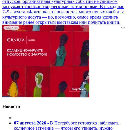
отпусков, организаторы культурных событий не слишком
загружают горожан творческими активностями. В выходные
7–9 августа «Фонтанка» нашла не так много новых идей для
культурного досуга — но, возможно, самое время уделить
внимание ранее открытым выставкам или почитать книги.
РЕКЛАМА
Новости
07 августа 2026
- В Петербурге готовятся наблюдать
солнечное затмение — чтобы его увидеть, нужно