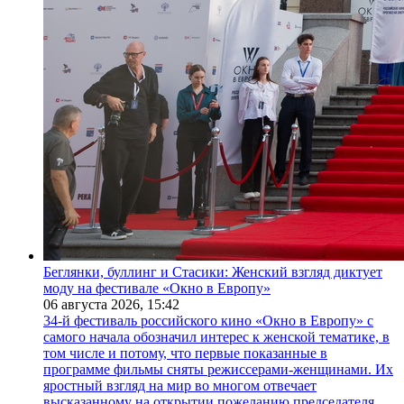
Беглянки, буллинг и Стасики: Женский взгляд диктует
моду на фестивале «Окно в Европу»
06 августа 2026,
15:42
34-й фестиваль российского кино «Окно в Европу» с
самого начала обозначил интерес к женской тематике, в
том числе и потому, что первые показанные в
программе фильмы сняты режиссерами-женщинами. Их
яростный взгляд на мир во многом отвечает
высказанному на открытии пожеланию председателя