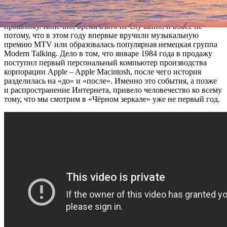
Сюжет разворачивается в 1984 году, и это первый случай,
когда авторы «Чёрного зеркала» решили обратиться к
прошлому. Конечно, время взято не случайно, и вовсе не
потому, что в этом году впервые вручили музыкальную
премию MTV или образовалась популярная немецкая группа
Modern Talking. Дело в том, что январе 1984 года в продажу
поступил первый персональный компьютер производства
корпорации Apple – Apple Macintosh, после чего история
разделилась на «до» и «после». Именно это события, а позже
и распространение Интернета, привело человечество ко всему
тому, что мы смотрим в «Чёрном зеркале» уже не первый год.