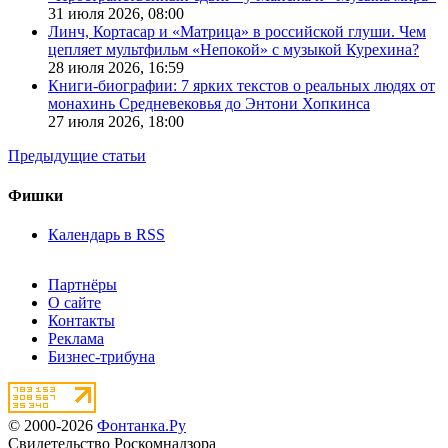
31 июля 2026,
08:00
Линч, Кортасар и «Матрица» в российской глуши. Чем
цепляет мультфильм «Непокой» с музыкой Курехина?
28 июля 2026,
16:59
Книги-биографии: 7 ярких текстов о реальных людях от
монахинь Средневековья до Энтони Хопкинса
27 июля 2026,
18:00
Предыдущие статьи
Фишки
Календарь в RSS
Партнёры
О сайте
Контакты
Реклама
Бизнес-трибуна
© 2000-2026
Фонтанка.Ру
Свидетельство Роскомнадзора