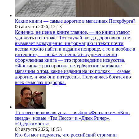
Какие книги — самые дорогие в магазинах Петербурга?
06 августа 2026,
12:13
Конечно, не цена в книге главное, — но книги умеют
удивлять и ею тоже. Тот случай, когда дороговизна не
вызывает возмущения: информацию и текст почти
всегда можно найти в издания попроще, а то и вообще в
интернете, — но качественная и художественно
оформленная книга — это произведение искусства.
«Фонтанка» расспросила петербургские книжные
магазины о том, какие издания на их полках — самые
дорогие, и чем они интересны. Получилась богатая во
всех смыслах подборка.
15 телесериалов августа — выбор «Фонтанки»: «Коп-
звезда», новые «Тед Лессо» и «Джек Ричер»,
«Одержимость»
02 августа 2026,
18:53
Кто бы мог подумать, что российский стриминг