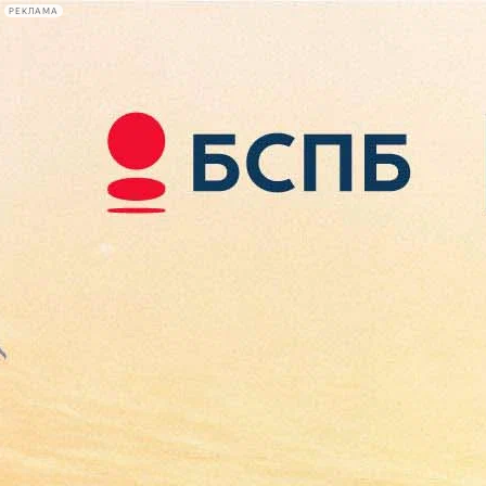
РЕКЛАМА
Афиша Plus
#телегид
Фонтанка.ру
Сегодня:
2026.08.09
12:08
Афиша Plus
кино
спектакли
выставки
концерты
лекции
книги
афиша плюс
новости
+