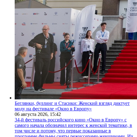
Беглянки, буллинг и Стасики: Женский взгляд диктует
моду на фестивале «Окно в Европу»
06 августа 2026,
15:42
34-й фестиваль российского кино «Окно в Европу» с
самого начала обозначил интерес к женской тематике, в
том числе и потому, что первые показанные в
программе фильмы сняты режиссерами-женщинами. Их