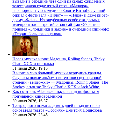
вывалит в середине лета одни из самых ожидаемых
телесериалов года: пятый сезон «Мажора»,
паранормальную комедию «Зовите Витю!», лучший
сериал с фестиваля «Пилот» — «Паша» и даже кибер-
драму «Фейк». Из зарубежных особо ожидаемых
телепроектов — третий сезон сай-фая «Укрытие»,
приквел «Блондинки в законе» и очередной спин-офф
«Теории большого взрыва».
Новая музыка июля: Мадонна, Rolling Stones, Tricky,
Charli XCX и не только
31 июля 2026,
19:15
В июле в мир большой музыки вернулись гранды.
Слушаем новые альбомы ветеранов сцены разной
степени «выдержки» — Мадонны, Rolling Stones, The
Strokes, а так же Tricky, Charlie XCX и Jack White.
Как смотреть «Человека-паука»: гид по фильмам
популярной киновселенной
30 июля 2026,
16:37
Театр одного шамана: девять дней назад не стало
основателя театра «Особняк» Дмитрия Поднозова
29 июля 2026,
23:45