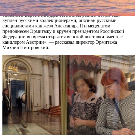
генералов-фельдмаршалов русской армии Николаю I
Черногорскому. Затем в ходе разных политических перипетий
оказался в Европе на художественном рынке, потом был
куплен русскими коллекционерами, опознан русскими
специалистами как жезл Александра II и меценатом
преподнесен Эрмитажу и вручен президентом Российской
Федерации во время открытия венской выставки вместе с
канцлером Австрии», — рассказал директор Эрмитажа
Михаил Пиотровский.