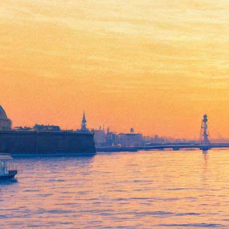
Эрмитаж показал
подаренный Путиным жезл
29 декабря 2018,
19:56
Версия для печати
Традиционная эрмитажная выставка-представление новых
даров открылась в Гербовом зале Зимнего дворца. На ней
можно увидеть два экспоната: фельдмаршальский жезл
императора Александра II, переданный музею Владимиром
Путиным, и фирман (указ) османского султана Селима III
(1789-1807) — дар Фонда Эрмитаж (Великобритания).
Жезл — шедевр ювелирного искусства, изготовленный
фирмой Кейбеля в 1878 году, отмечают в Эрмитаже. «У этого
жезла потрясающая история: он принадлежал генерал-
фельдмаршалу Гурко, тому самому, при котором дошли почти
до Константинополя, потом — одному из последних