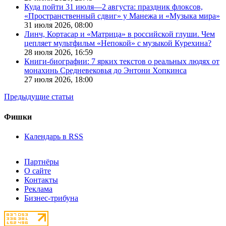
Куда пойти 31 июля—2 августа: праздник флоксов,
«Пространственный сдвиг» у Манежа и «Музыка мира»
31 июля 2026,
08:00
Линч, Кортасар и «Матрица» в российской глуши. Чем
цепляет мультфильм «Непокой» с музыкой Курехина?
28 июля 2026,
16:59
Книги-биографии: 7 ярких текстов о реальных людях от
монахинь Средневековья до Энтони Хопкинса
27 июля 2026,
18:00
Предыдущие статьи
Фишки
Календарь в RSS
Партнёры
О сайте
Контакты
Реклама
Бизнес-трибуна