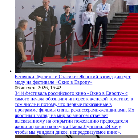
Беглянки, буллинг и Стасики: Женский взгляд диктует
моду на фестивале «Окно в Европу»
06 августа 2026,
15:42
34-й фестиваль российского кино «Окно в Европу» с
самого начала обозначил интерес к женской тематике, в
том числе и потому, что первые показанные в
программе фильмы сняты режиссерами-женщинами. Их
яростный взгляд на мир во многом отвечает
высказанному на открытии пожеланию председателя
жюри игрового конкурса Павла Лунгина: «Я хочу,
чтобы мы увидели дикое, непредсказуемое кино».