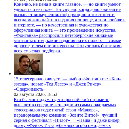
Конечно, не цена в книге главное, — но книги умеют
удивлять и ею тоже. Тот случай, когда дороговизна не
вызывает возмущения: информацию и текст почти
всегда можно найти в издания попроще, а то и вообще в
интернете, — но качественная и художественно
оформленная книга — это произведение искусства.
«Фонтанка» расспросила петербургские книжные
магазины о том, какие издания на их полках — самые
дорогие, и чем они интересны. Получилась богатая во
всех смыслах подборка.
15 телесериалов августа — выбор «Фонтанки»: «Коп-
звезда», новые «Тед Лессо» и «Джек Ричер»,
«Одержимость»
02 августа 2026,
18:53
Кто бы мог подумать, что российский стриминг
вывалит в середине лета одни из самых ожидаемых
телесериалов года: пятый сезон «Мажора»,
паранормальную комедию «Зовите Витю!», лучший
сериал с фестиваля «Пилот» — «Паша» и даже кибер-
драму «Фейк». Из зарубежных особо ожидаемых