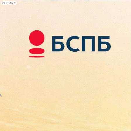
РЕКЛАМА
Афиша Plus
#телегид
Фонтанка.ру
Сегодня:
2026.08.10
05:52
Афиша Plus
кино
спектакли
выставки
концерты
лекции
книги
афиша плюс
новости
+