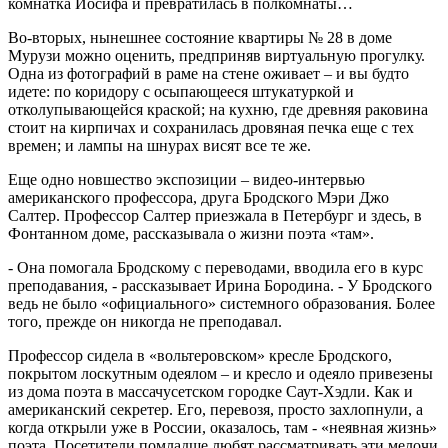
комнатка Иосифа и превратилась в полкомнаты…
Во-вторых, нынешнее состояние квартиры № 28 в доме
Мурузи можно оценить, предприняв виртуальную прогулку.
Одна из фотографий в раме на стене оживает – и вы будто
идете: по коридору с осыпающееся штукатуркой и
отколупывающейся краской; на кухню, где древняя раковина
стоит на кирпичах и сохранилась дровяная печка еще с тех
времен; и лампы на шнурах висят все те же.
Еще одно новшество экспозиции – видео-интервью
американского профессора, друга Бродского Мэри Джо
Салтер. Профессор Салтер приезжала в Петербург и здесь, в
Фонтанном доме, рассказывала о жизни поэта «там».
- Она помогала Бродскому с переводами, вводила его в курс
преподавания, - рассказывает Ирина Бородина. - У Бродского
ведь не было «официального» системного образования. Более
того, прежде он никогда не преподавал.
Профессор сидела в «вольтеровском» кресле Бродского,
покрытом лоскутным одеялом – и кресло и одеяло привезены
из дома поэта в массачусетском городке Саут-Хэдли. Как и
американский секретер. Его, перевозя, просто захлопнули, а
когда открыли уже в России, оказалось, там - «неявная жизнь»
поэта. Посетители помладше любят рассматривать эти мелочи