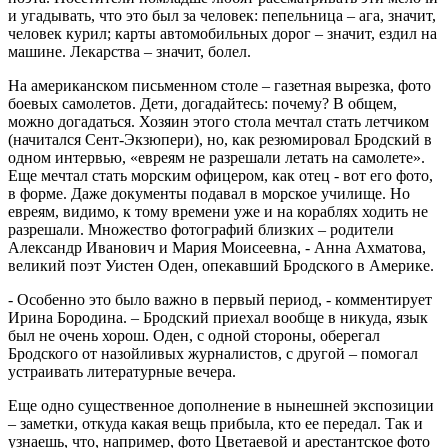
и угадывать, что это был за человек: пепельница – ага, значит,
человек курил; карты автомобильных дорог – значит, ездил на
машине. Лекарства – значит, болел.
На американском письменном столе – газетная вырезка, фото
боевых самолетов. Дети, догадайтесь: почему? В общем,
можно догадаться. Хозяин этого стола мечтал стать летчиком
(начитался Сент-Экзюпери), но, как резюмировал Бродский в
одном интервью, «евреям не разрешали летать на самолете».
Еще мечтал стать морским офицером, как отец - вот его фото,
в форме. Даже документы подавал в морское училище. Но
евреям, видимо, к тому времени уже и на кораблях ходить не
разрешали. Множество фотографий близких – родители
Александр Иванович и Мария Моисеевна, - Анна Ахматова,
великий поэт Уистен Оден, опекавший Бродского в Америке.
- Особенно это было важно в первый период, - комментирует
Ирина Бородина. – Бродский приехал вообще в никуда, язык
был не очень хорош. Оден, с одной стороны, оберегал
Бродского от назойливых журналистов, с другой – помогал
устраивать литературные вечера.
Еще одно существенное дополнение в нынешней экспозиции
– заметки, откуда какая вещь прибыла, кто ее передал. Так и
узнаешь, что, например, фото Цветаевой и арестантское фото