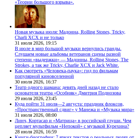
«Теории большого взрыва».
Новая музыка июля: Мадонна, Rolling Stones, Tricky,
Charli XCX и не только
31 июля 2026,
19:15
В июле в мир большой музыки вернулись гранды.
Слушаем новые альбомы ветеранов сцены разной
степени «выдержки» — Мадонны, Rolling Stones, The
Strokes, а так же Tricky, Charlie XCX и Jack White.
Как смотреть «Человека-паука»: гид по фильмам
популярной киновселенной
30 июля 2026,
16:37
Театр одного шамана: девять дней назад не стало
основателя театра «Особняк» Дмитрия Поднозова
29 июля 2026,
23:45
Куда пойти 31 июля—2 августа: праздник флоксов,
«Пространственный сдвиг» у Манежа и «Музыка мира»
31 июля 2026,
08:00
Линч, Кортасар и «Матрица» в российской глуши. Чем
цепляет мультфильм «Непокой» с музыкой Курехина?
28 июля 2026,
16:59
Книги-биографии: 7 ярких текстов о реальных людях от