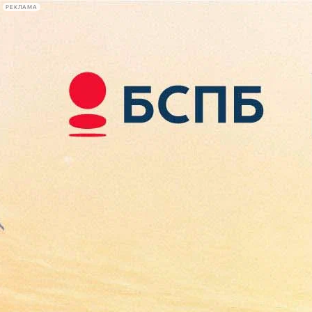
РЕКЛАМА
Афиша Plus
#телегид
Фонтанка.ру
Сегодня:
2026.08.08
10:19
Афиша Plus
кино
спектакли
выставки
концерты
лекции
книги
афиша плюс
новости
+