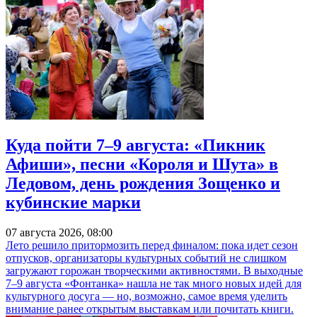
Куда пойти 7–9 августа: «Пикник
Афиши», песни «Короля и Шута» в
Ледовом, день рождения Зощенко и
кубинские марки
07 августа 2026, 08:00
Лето решило притормозить перед финалом: пока идет сезон
отпусков, организаторы культурных событий не слишком
загружают горожан творческими активностями. В выходные
7–9 августа «Фонтанка» нашла не так много новых идей для
культурного досуга — но, возможно, самое время уделить
внимание ранее открытым выставкам или почитать книги.