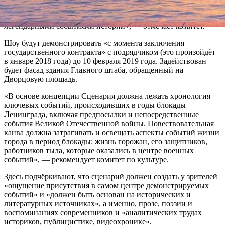
целях воспитания чувства патриотизма у граждан Российской
Федерации, знакомства юного поколения и гостей города с
легендарными событиями истории», — отмечает комитет.
Шоу будут демонстрировать «с момента заключения
государственного контракта» с подрядчиком (это произойдёт
в январе 2018 года) до 10 февраля 2019 года. Задействован
будет фасад здания Главного штаба, обращенный на
Дворцовую площадь.
«В основе концепции Сценария должна лежать хронология
ключевых событий, происходивших в годы блокады
Ленинграда, включая предпосылки и непосредственные
события Великой Отечественной войны. Повествовательная
канва должна затрагивать и освещать аспекты событий жизни
города в период блокады: жизнь горожан, его защитников,
работников тыла, которые оказались в центре военных
событий», — рекомендует комитет по культуре.
Здесь подчёркивают, что сценарий должен создать у зрителей
«ощущение присутствия в самом центре демонстрируемых
событий» и «должен быть основан на исторических и
литературных источниках», а именно, прозе, поэзии и
воспоминаниях современников и «аналитических трудах
историков, публицистике, видеохронике».