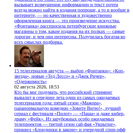
вызывает возмущения: информацию и текст почти
всегда можно найти в издания попроще, а то и вообще в
интернете, — но качественная и художественно
оформленная книга — это произведение искусства.
«Фонтанка» расспросила петербургские книжные
магазины о том, какие издания на их полках — самые
дорогие, и чем они интересны. Получилась богатая во
всех смыслах подборка.
15 телесериалов августа — выбор «Фонтанки»: «Коп-
звезда», новые «Тед Лессо» и «Джек Ричер»,
«Одержимость»
02 августа 2026,
18:53
Кто бы мог подумать, что российский стриминг
вывалит в середине лета одни из самых ожидаемых
телесериалов года: пятый сезон «Мажора»,
паранормальную комедию «Зовите Витю!», лучший
сериал с фестиваля «Пилот» — «Паша» и даже кибер-
драму «Фейк». Из зарубежных особо ожидаемых
телепроектов — третий сезон сай-фая «Укрытие»,
приквел «Блондинки в законе» и очередной спин-офф