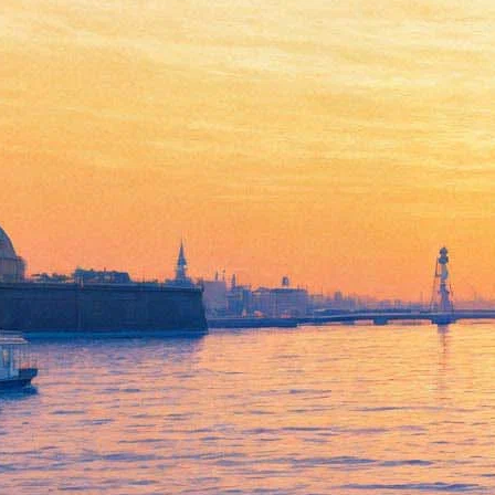
Полное освобождение от
блокады отметят на
Дворцовой 3D-mapping шоу
за 38 миллионов
13 декабря 2018,
12:06
Версия для печати
75-летие полного освобождения Ленинграда от блокады
отметят мультимедийным спектаклем и 3D-mapping шоу на
Дворцовой. Стоимость мероприятия, заказанного
петербургским комитетом по культуре, составляет 38
миллионов рублей.
Соответствующий заказ размещён на сайте госзакупок.
«Целью является организация проведения мероприятия в