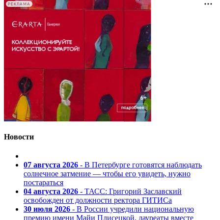
РЕКЛАМА
Новости
07 августа 2026
- В Петербурге готовятся наблюдать
солнечное затмение — чтобы его увидеть, нужно
постараться
04 августа 2026
- ТАСС: Григорий Заславский
освобожден от должности ректора ГИТИСа
30 июля 2026
- В России учредили национальную
премию имени Майи Плисецкой, лауреаты вместе