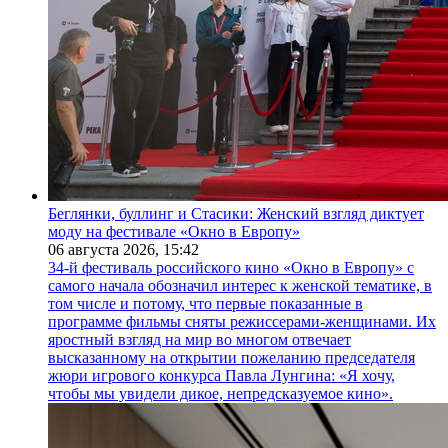
Беглянки, буллинг и Стасики: Женский взгляд диктует
моду на фестивале «Окно в Европу»
06 августа 2026,
15:42
34-й фестиваль российского кино «Окно в Европу» с
самого начала обозначил интерес к женской тематике, в
том числе и потому, что первые показанные в
программе фильмы сняты режиссерами-женщинами. Их
яростный взгляд на мир во многом отвечает
высказанному на открытии пожеланию председателя
жюри игрового конкурса Павла Лунгина: «Я хочу,
чтобы мы увидели дикое, непредсказуемое кино».