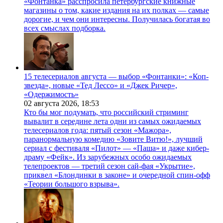
«Фонтанка» расспросила петербургские книжные
магазины о том, какие издания на их полках — самые
дорогие, и чем они интересны. Получилась богатая во
всех смыслах подборка.
15 телесериалов августа — выбор «Фонтанки»: «Коп-
звезда», новые «Тед Лессо» и «Джек Ричер»,
«Одержимость»
02 августа 2026,
18:53
Кто бы мог подумать, что российский стриминг
вывалит в середине лета одни из самых ожидаемых
телесериалов года: пятый сезон «Мажора»,
паранормальную комедию «Зовите Витю!», лучший
сериал с фестиваля «Пилот» — «Паша» и даже кибер-
драму «Фейк». Из зарубежных особо ожидаемых
телепроектов — третий сезон сай-фая «Укрытие»,
приквел «Блондинки в законе» и очередной спин-офф
«Теории большого взрыва».