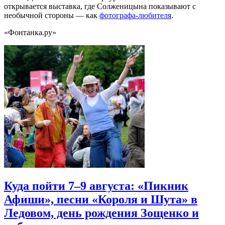
открывается выставка, где Солженицына показывают с
необычной стороны — как
фотографа-любителя
.
«Фонтанка.ру»
Куда пойти 7–9 августа: «Пикник
Афиши», песни «Короля и Шута» в
Ледовом, день рождения Зощенко и