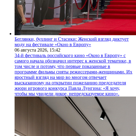
Беглянки, буллинг и Стасики: Женский взгляд диктует
моду на фестивале «Окно в Европу»
06 августа 2026,
15:42
34-й фестиваль российского кино «Окно в Европу» с
самого начала обозначил интерес к женской тематике, в
том числе и потому, что первые показанные в
программе фильмы сняты режиссерами-женщинами. Их
яростный взгляд на мир во многом отвечает
высказанному на открытии пожеланию председателя
жюри игрового конкурса Павла Лунгина: «Я хочу,
чтобы мы увидели дикое, непредсказуемое кино».