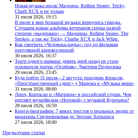
Новая музыка июля: Мадонна, Rolling Stones, Tricky,
Charli XCX и не только
31 июля 2026,
19:15
В июле в мир большой музыки вернулись гранды.
Слушаем новые альбомы ветеранов сцены разной
степени «выдержки» — Мадонны, Rolling Stones, The
Strokes, а так же Tricky, Charlie XCX и Jack White.
Как смотреть «Человека-паука»: гид по фильмам
популярной киновселенной
30 июля 2026,
16:37
Театр одного шамана: девять дней назад не стало
основателя театра «Особняк» Дмитрия Поднозова
29 июля 2026,
23:45
Куда пойти 31 июля—2 августа: праздник флоксов,
«Пространственный сдвиг» у Манежа и «Музыка мира»
31 июля 2026,
08:00
Линч, Кортасар и «Матрица» в российской глуши. Чем
цепляет мультфильм «Непокой» с музыкой Курехина?
28 июля 2026,
16:59
Книги-биографии: 7 ярких текстов о реальных людях от
монахинь Средневековья до Энтони Хопкинса
27 июля 2026,
18:00
Предыдущие статьи