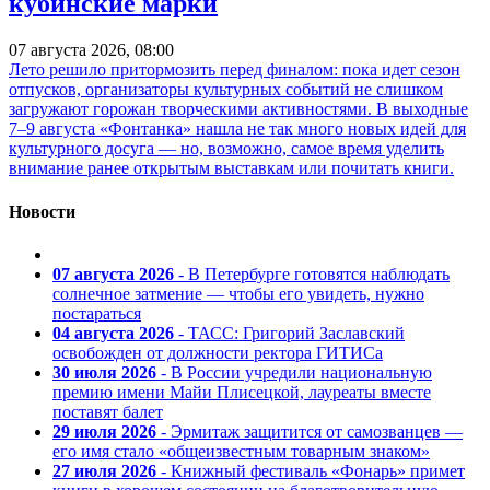
кубинские марки
07 августа 2026, 08:00
Лето решило притормозить перед финалом: пока идет сезон
отпусков, организаторы культурных событий не слишком
загружают горожан творческими активностями. В выходные
7–9 августа «Фонтанка» нашла не так много новых идей для
культурного досуга — но, возможно, самое время уделить
внимание ранее открытым выставкам или почитать книги.
Новости
07 августа 2026
- В Петербурге готовятся наблюдать
солнечное затмение — чтобы его увидеть, нужно
постараться
04 августа 2026
- ТАСС: Григорий Заславский
освобожден от должности ректора ГИТИСа
30 июля 2026
- В России учредили национальную
премию имени Майи Плисецкой, лауреаты вместе
поставят балет
29 июля 2026
- Эрмитаж защитится от самозванцев —
его имя стало «общеизвестным товарным знаком»
27 июля 2026
- Книжный фестиваль «Фонарь» примет