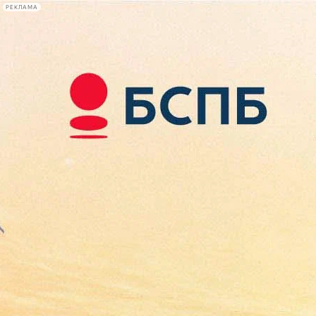
РЕКЛАМА
Афиша Plus
#телегид
Фонтанка.ру
Сегодня:
2026.08.08
09:57
Афиша Plus
кино
спектакли
выставки
концерты
лекции
книги
афиша плюс
новости
+