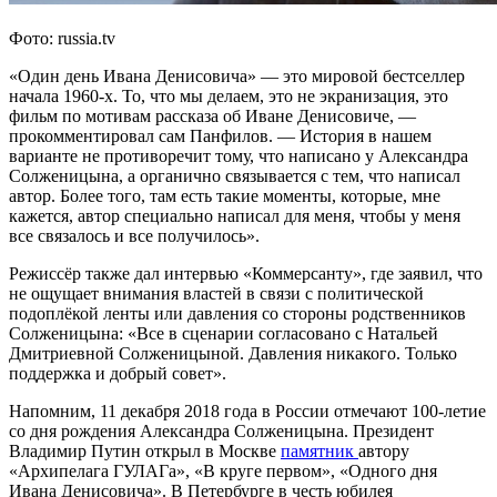
Фото: russia.tv
«Один день Ивана Денисовича» — это мировой бестселлер
начала 1960-х. То, что мы делаем, это не экранизация, это
фильм по мотивам рассказа об Иване Денисовиче, —
прокомментировал сам Панфилов. — История в нашем
варианте не противоречит тому, что написано у Александра
Солженицына, а органично связывается с тем, что написал
автор. Более того, там есть такие моменты, которые, мне
кажется, автор специально написал для меня, чтобы у меня
все связалось и все получилось».
Режиссёр также дал интервью «Коммерсанту», где заявил, что
не ощущает внимания властей в связи с политической
подоплёкой ленты или давления со стороны родственников
Солженицына: «Все в сценарии согласовано с Натальей
Дмитриевной Солженицыной. Давления никакого. Только
поддержка и добрый совет».
Напомним, 11 декабря 2018 года в России отмечают 100-летие
со дня рождения Александра Солженицына. Президент
Владимир Путин открыл в Москве
памятник
автору
«Архипелага ГУЛАГа», «В круге первом», «Одного дня
Ивана Денисовича». В Петербурге в честь юбилея