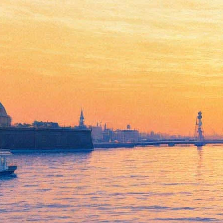
«Давления никакого»: Глеб
Панфилов рассказал о
фильме по «Одному дню
Ивана Денисовича»
11 декабря 2018,
18:43
Версия для печати
Режиссёр Глеб Панфилов («Васса», «Мать», «В круге
первом») приступил к съемкам фильма по повести «Один
день Ивана Денисовича». Премьера картины, где Панфилов
выступил также и сценаристом, намечена на май 2020 года.
Об этом сообщает сайт телеканала
«Россия»
, по заказу
которого и ведутся съемки. Главную роль исполнит Филипп
Янковский.