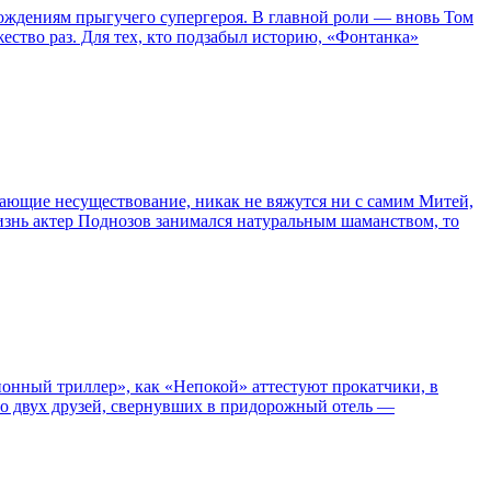
ождениям прыгучего супергероя. В главной роли — вновь Том
жество раз. Для тех, кто подзабыл историю, «Фонтанка»
сывающие несуществование, никак не вяжутся ни с самим Митей,
жизнь актер Поднозов занимался натуральным шаманством, то
нный триллер», как «Непокой» аттестуют прокатчики, в
ро двух друзей, свернувших в придорожный отель —