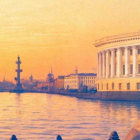
эпизодов
го кадра, но раскрыли название всех будущих эпизодов.
he Missing Lifeguard), «Тест сауной» (The Sauna Test),
 Starcourt) — такие названия перечисляются в видео на фоне