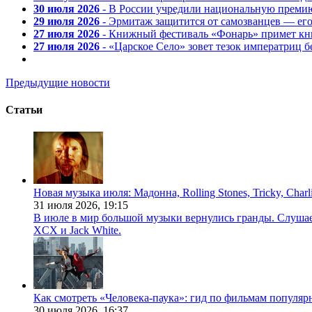
30 июля 2026
- В России учредили национальную премию
29 июля 2026
- Эрмитаж защитится от самозванцев — ег
27 июля 2026
- Книжный фестиваль «Фонарь» примет кни
27 июля 2026
- «Царское Село» зовет тезок императриц 
Предыдущие новости
Статьи
Новая музыка июля: Мадонна, Rolling Stones, Tricky, Char
31 июля 2026,
19:15
В июле в мир большой музыки вернулись гранды. Слушаем 
XCX и Jack White.
Как смотреть «Человека-паука»: гид по фильмам популя
30 июля 2026,
16:37