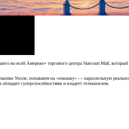
чшего во всей Америке» торгового центра Starcourt Mall, которы
льнике Уилле, попавшем на «изнанку» — параллельную реальнос
а обладает суперспособностями и владеет телекинезом.