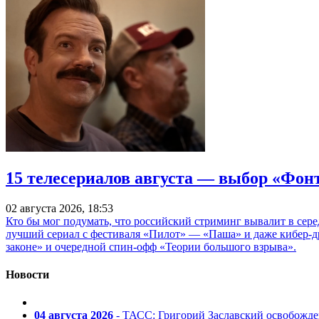
15 телесериалов августа — выбор «Фон
02 августа 2026, 18:53
Кто бы мог подумать, что российский стриминг вывалит в сер
лучший сериал с фестиваля «Пилот» — «Паша» и даже кибер-д
законе» и очередной спин-офф «Теории большого взрыва».
Новости
04 августа 2026
- ТАСС: Григорий Заславский освобожд