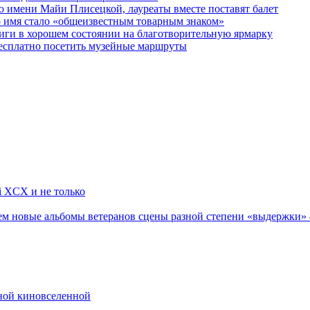
 имени Майи Плисецкой, лауреаты вместе поставят балет
о имя стало «общеизвестным товарным знаком»
ги в хорошем состоянии на благотворительную ярмарку
бесплатно посетить музейные маршруты
li XCX и не только
новые альбомы ветеранов сцены разной степени «выдержки» — Мад
рной киновселенной