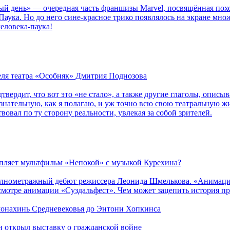
ый день» — очередная часть франшизы Marvel, посвящённая пох
Паука. Но до него сине-красное трико появлялось на экране мно
еловека-паука!
теля театра «Особняк» Дмитрия Поднозова
дтвердит, что вот это «не стало», а также другие глаголы, опи
сознательную, как я полагаю, и уж точно всю свою театральную 
вовал по ту сторону реальности, увлекая за собой зрителей.
епляет мультфильм «Непокой» с музыкой Курехина?
лнометражный дебют режиссера Леонида Шмелькова. «Анимацио
смотре анимации «Суздальфест». Чем может зацепить история п
 монахинь Средневековья до Энтони Хопкинса
ии открыл выставку о гражданской войне