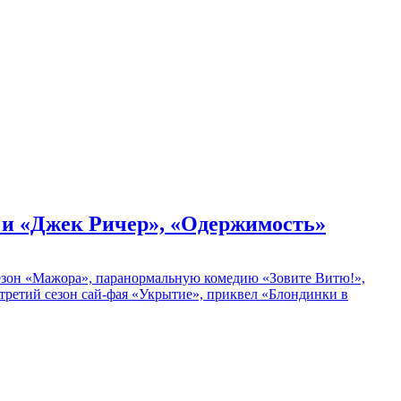
» и «Джек Ричер», «Одержимость»
 сезон «Мажора», паранормальную комедию «Зовите Витю!»,
ретий сезон сай-фая «Укрытие», приквел «Блондинки в