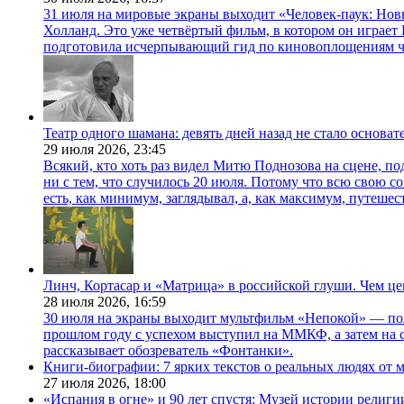
31 июля на мировые экраны выходит «Человек-паук: Нов
Холланд. Это уже четвёртый фильм, в котором он играет 
подготовила исчерпывающий гид по киновоплощениям ч
Театр одного шамана: девять дней назад не стало основа
29 июля 2026,
23:45
Всякий, кто хоть раз видел Митю Поднозова на сцене, по
ни с тем, что случилось 20 июля. Потому что всю свою 
есть, как минимум, заглядывал, а, как максимум, путешест
Линч, Кортасар и «Матрица» в российской глуши. Чем ц
28 июля 2026,
16:59
30 июля на экраны выходит мультфильм «Непокой» — по
прошлом году с успехом выступил на ММКФ, а затем на 
рассказывает обозреватель «Фонтанки».
Книги-биографии: 7 ярких текстов о реальных людях от
27 июля 2026,
18:00
«Испания в огне» и 90 лет спустя: Музей истории религ