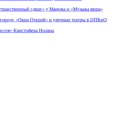
странственный сдвиг» у Манежа и «Музыка мира»
 городу, «Окна Открой» и уличные театры в ЦПКиО
диссея» Кристофера Нолана