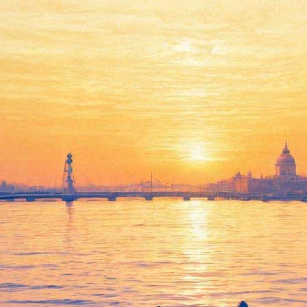
ел» раскрыли названия новых 
й должен выйти на Netflix летом 2019 года, не показали ни одно
ии 9 декабря. Всего ожидается восемь серий.
та» (The Mall Rats), «Дело о пропавшем спасателе» (The Case of t
» (The Bite), «Битва за торговый центр Starcourt» (The Battle of