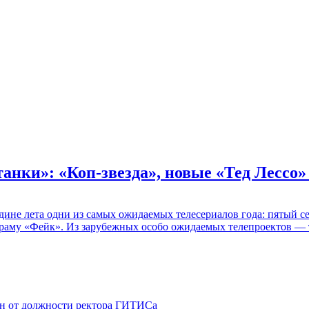
танки»: «Коп-звезда», новые «Тед Лессо
едине лета одни из самых ожидаемых телесериалов года: пятый
раму «Фейк». Из зарубежных особо ожидаемых телепроектов — т
ен от должности ректора ГИТИСа