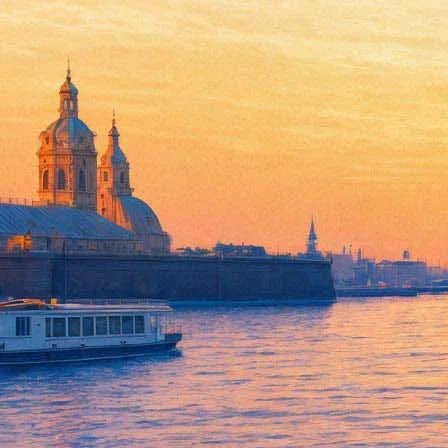
Создатели «Очень странных д
10 декабря 2018,
11:45
Версия для печати
В тизере нового сезона сериала «Очень странные дела», которы
Англоязычный ролик появился на официальном YouTube компан
«Сюзи, приём?» (Suzie, Do You Copy?), «Тусовщики из супермарке
«Источник» (The Source), «День рождения» (The Birthday), «Укус
двигающейся заставки сериала.