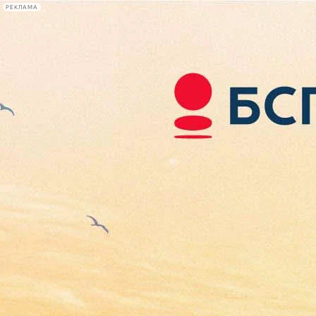
РЕКЛАМА
Афиша Plus
#телегид
Фонтанка.ру
Сегодня:
2026.08.06
02:59
Афиша Plus
кино
спектакли
выставки
концерты
лекции
книги
афиша плюс
новости
+