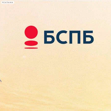
РЕКЛАМА
Афиша Plus
#телегид
Фонтанка.ру
Сегодня:
2026.08.09
12:43
Афиша Plus
кино
спектакли
выставки
концерты
лекции
книги
афиша плюс
новости
+