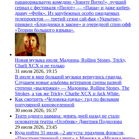
паранормальную комедию «Зовите Витю!», лучший
сериал с фестиваля «Пилот» — «Паша» и даже кибер-
драму «Фейк». Из зарубежных особо ожидаемых
телепроектов — третий сезон сай-фая «Укрытие»,
приквел «Блондинки в законе» и очередной спин-офф
«Теории большого взрыва».
Новая музыка июля: Мадонна, Rolling Stones, Tricky,
Charli XCX и не только
31 июля 2026,
19:15
В июле в мир большой музыки вернулись гранды.
Слушаем новые альбомы ветеранов сцены разной
степени «выдержки» — Мадонны, Rolling Stones, The
Strokes, а так же Tricky, Charlie XCX и Jack White.
Как смотреть «Человека-паука»: гид по фильмам
популярной киновселенной
30 июля 2026,
16:37
Театр одного шамана: девять дней назад не стало
основателя театра «Особняк» Дмитрия Поднозова
29 июля 2026,
23:45
Куда пойти 31 июля—2 августа: праздник флоксов,
«Пространственный сдвиг» у Манежа и «Музыка мира»