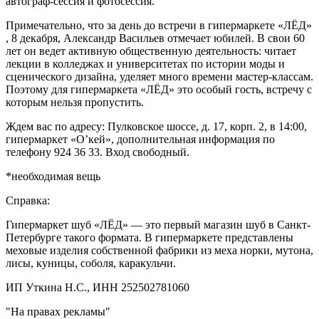
автограф-сессия и фотосессия.
Примечательно, что за день до встречи в гипермаркете «ЛЁД»
, 8 декабря, Александр Васильев отмечает юбилей. В свои 60
лет он ведет активную общественную деятельность: читает
лекции в колледжах и университетах по истории моды и
сценического дизайна, уделяет много времени мастер-классам.
Поэтому для гипермаркета «ЛЁД» это особый гость, встречу с
которым нельзя пропустить.
Ждем вас по адресу: Пулковское шоссе, д. 17, корп. 2, в 14:00,
гипермаркет «О’кей», дополнительная информация по
телефону 924 36 33. Вход свободный.
*необходимая вещь
Справка:
Гипермаркет шуб «ЛЁД» — это первый магазин шуб в Санкт-
Петербурге такого формата. В гипермаркете представлены
меховые изделия собственной фабрики из меха норки, мутона,
лисы, куницы, соболя, каракульчи.
ИП Уткина Н.С., ИНН 252502781060
"На правах рекламы"