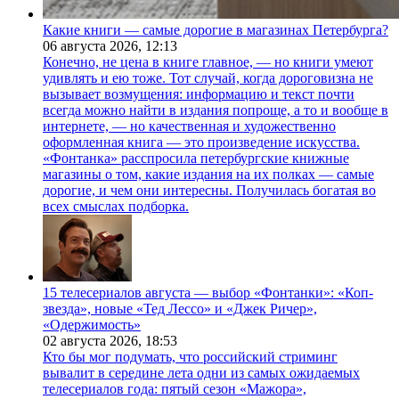
Какие книги — самые дорогие в магазинах Петербурга?
06 августа 2026,
12:13
Конечно, не цена в книге главное, — но книги умеют
удивлять и ею тоже. Тот случай, когда дороговизна не
вызывает возмущения: информацию и текст почти
всегда можно найти в издания попроще, а то и вообще в
интернете, — но качественная и художественно
оформленная книга — это произведение искусства.
«Фонтанка» расспросила петербургские книжные
магазины о том, какие издания на их полках — самые
дорогие, и чем они интересны. Получилась богатая во
всех смыслах подборка.
15 телесериалов августа — выбор «Фонтанки»: «Коп-
звезда», новые «Тед Лессо» и «Джек Ричер»,
«Одержимость»
02 августа 2026,
18:53
Кто бы мог подумать, что российский стриминг
вывалит в середине лета одни из самых ожидаемых
телесериалов года: пятый сезон «Мажора»,