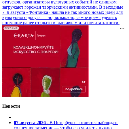
отпусков, организаторы культурных событий не слишком
загружают горожан творческими активностями. В выходные
7–9 августа «Фонтанка» нашла не так много новых идей для
культурного досуга — но, возможно, самое время уделить
внимание ранее открытым выставкам или почитать книги.
РЕКЛАМА
Новости
07 августа 2026
- В Петербурге готовятся наблюдать
солнечное затмение — чтобы его увидеть, нужно