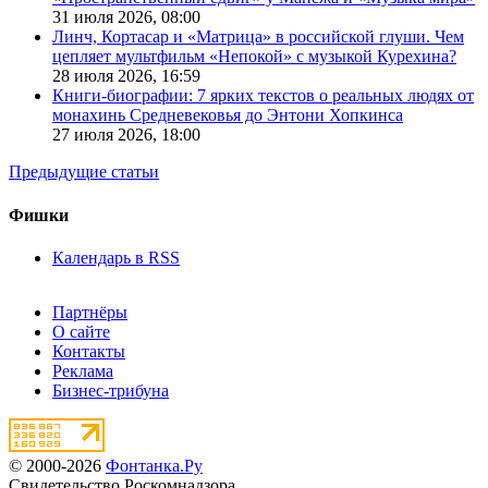
31 июля 2026,
08:00
Линч, Кортасар и «Матрица» в российской глуши. Чем
цепляет мультфильм «Непокой» с музыкой Курехина?
28 июля 2026,
16:59
Книги-биографии: 7 ярких текстов о реальных людях от
монахинь Средневековья до Энтони Хопкинса
27 июля 2026,
18:00
Предыдущие статьи
Фишки
Календарь в RSS
Партнёры
О сайте
Контакты
Реклама
Бизнес-трибуна
© 2000-2026
Фонтанка.Ру
Свидетельство Роскомнадзора