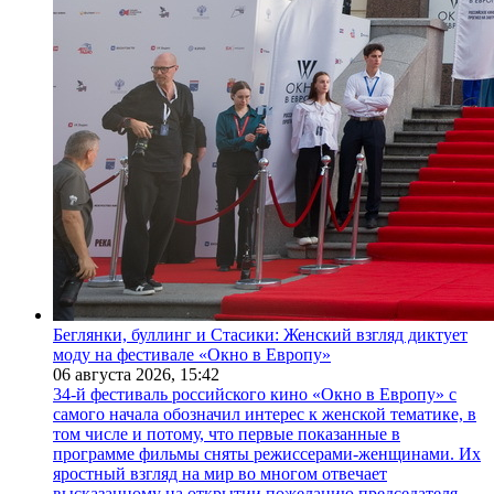
Беглянки, буллинг и Стасики: Женский взгляд диктует
моду на фестивале «Окно в Европу»
06 августа 2026,
15:42
34-й фестиваль российского кино «Окно в Европу» с
самого начала обозначил интерес к женской тематике, в
том числе и потому, что первые показанные в
программе фильмы сняты режиссерами-женщинами. Их
яростный взгляд на мир во многом отвечает
высказанному на открытии пожеланию председателя