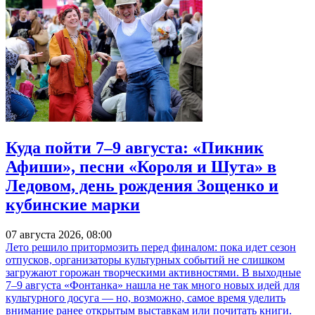
Куда пойти 7–9 августа: «Пикник
Афиши», песни «Короля и Шута» в
Ледовом, день рождения Зощенко и
кубинские марки
07 августа 2026, 08:00
Лето решило притормозить перед финалом: пока идет сезон
отпусков, организаторы культурных событий не слишком
загружают горожан творческими активностями. В выходные
7–9 августа «Фонтанка» нашла не так много новых идей для
культурного досуга — но, возможно, самое время уделить
внимание ранее открытым выставкам или почитать книги.