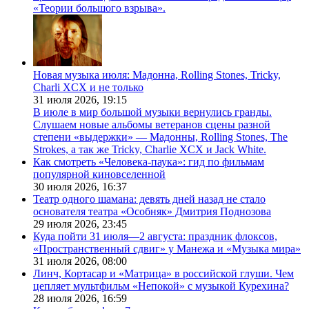
«Теории большого взрыва».
Новая музыка июля: Мадонна, Rolling Stones, Tricky,
Charli XCX и не только
31 июля 2026,
19:15
В июле в мир большой музыки вернулись гранды.
Слушаем новые альбомы ветеранов сцены разной
степени «выдержки» — Мадонны, Rolling Stones, The
Strokes, а так же Tricky, Charlie XCX и Jack White.
Как смотреть «Человека-паука»: гид по фильмам
популярной киновселенной
30 июля 2026,
16:37
Театр одного шамана: девять дней назад не стало
основателя театра «Особняк» Дмитрия Поднозова
29 июля 2026,
23:45
Куда пойти 31 июля—2 августа: праздник флоксов,
«Пространственный сдвиг» у Манежа и «Музыка мира»
31 июля 2026,
08:00
Линч, Кортасар и «Матрица» в российской глуши. Чем
цепляет мультфильм «Непокой» с музыкой Курехина?
28 июля 2026,
16:59