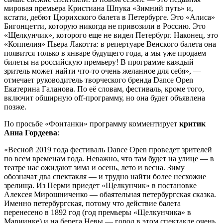
мировая премьера Кристиана Шпука «Зимний путь» и,
кстати, дебют Цюрихского балета в Петербурге. Это «Алиса»
Бигонцетти, которую никогда не привозили в Россию. Это
«Щелкунчик», которого еще не видел Петербург. Наконец, это
«Коппелия» Пьера Лакотта: в репертуаре Венского балета она
появится только в январе будущего года, а мы уже продаем
билеты на российскую премьеру! В программе каждый
зритель может найти что-то очень желанное для себя», —
отмечает руководитель творческого бренда Dance Open
Екатерина Галанова. По её словам, фестиваль, кроме того,
включит обширную off-программу, но она будет объявлена
позже.
По просьбе «Фонтанки» программу комментирует
критик
Анна Гордеева
:
«Весной 2019 года фестиваль Dance Open проведет зрителей
по всем временам года. Неважно, что там будет на улице — в
театре нас ожидают зима и осень, лето и весна. Зиму
обозначат два спектакля — и трудно найти более несхожие
зрелища. Из Перми приедет «Щелкунчик» в постановке
Алексея Мирошниченко — обаятельная петербургская сказка.
Именно петербургская, потому что действие балета
перенесено в 1892 год (год премьеры «Щелкунчика» в
Мариинке) и на берега Невы — город в этом спектакле очень