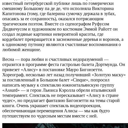
известный петербургской публике лишь по гомерически
смешному Большому па де де, что исполняла Викторина
Капитонова (тому, где балерина сумочку держала в зубах,
опасаясь за ее сохранность), оказался потрясающим
трагическим поэтом. Вместе со сценографом Руфусом
Дидвичусом и художником по костюмам Эммой Райотт он
создал ледяные картинки невероятной красоты, где
кордебалет превращается в заснеженные деревья и воронов, а
к одинокому путнику являются счастливые воспоминания о
любимой женщине.
Весна — пора любви и счастливых недоразумений —
отразится в программе феста гастролью балета Дортмунда. Он
привезет «Алису» в постановке Мауро Бигонзетти.
Хореограф, несколько лет назад получивший «Золотую маску»
за поставленный в Большом балет «Cinque», попросил
написать музыку к спектаклю южноитальянскую группу
«Assurd» — и герои Льюиса Кэролла обрели итальянский
темперамент. Спектакль не пересказывает «Алису в стране
чудес», но предлагает фантазию Бигонзетти на темы старой
книги. Очень украшает спектакль видеопроекция,
обеспечивающая перемещения Алисы — мы как будто
путешествуем по чудесным местам вместе с ней.