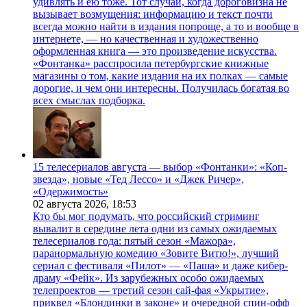
удивлять и ею тоже. Тот случай, когда дороговизна не
вызывает возмущения: информацию и текст почти
всегда можно найти в издания попроще, а то и вообще в
интернете, — но качественная и художественно
оформленная книга — это произведение искусства.
«Фонтанка» расспросила петербургские книжные
магазины о том, какие издания на их полках — самые
дорогие, и чем они интересны. Получилась богатая во
всех смыслах подборка.
15 телесериалов августа — выбор «Фонтанки»: «Коп-
звезда», новые «Тед Лессо» и «Джек Ричер»,
«Одержимость»
02 августа 2026,
18:53
Кто бы мог подумать, что российский стриминг
вывалит в середине лета одни из самых ожидаемых
телесериалов года: пятый сезон «Мажора»,
паранормальную комедию «Зовите Витю!», лучший
сериал с фестиваля «Пилот» — «Паша» и даже кибер-
драму «Фейк». Из зарубежных особо ожидаемых
телепроектов — третий сезон сай-фая «Укрытие»,
приквел «Блондинки в законе» и очередной спин-офф