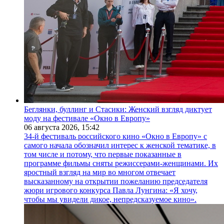
Беглянки, буллинг и Стасики: Женский взгляд диктует
моду на фестивале «Окно в Европу»
06 августа 2026,
15:42
34-й фестиваль российского кино «Окно в Европу» с
самого начала обозначил интерес к женской тематике, в
том числе и потому, что первые показанные в
программе фильмы сняты режиссерами-женщинами. Их
яростный взгляд на мир во многом отвечает
высказанному на открытии пожеланию председателя
жюри игрового конкурса Павла Лунгина: «Я хочу,
чтобы мы увидели дикое, непредсказуемое кино».