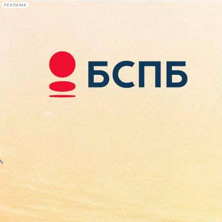
РЕКЛАМА
Афиша Plus
#телегид
Фонтанка.ру
Сегодня:
2026.08.10
08:18
Афиша Plus
кино
спектакли
выставки
концерты
лекции
книги
афиша плюс
новости
+