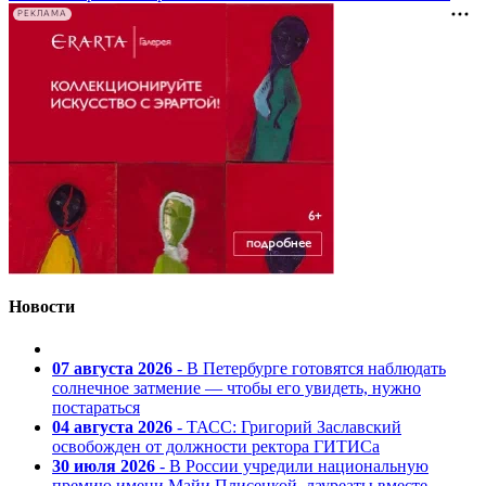
РЕКЛАМА
Новости
07 августа 2026
- В Петербурге готовятся наблюдать
солнечное затмение — чтобы его увидеть, нужно
постараться
04 августа 2026
- ТАСС: Григорий Заславский
освобожден от должности ректора ГИТИСа
30 июля 2026
- В России учредили национальную
премию имени Майи Плисецкой, лауреаты вместе