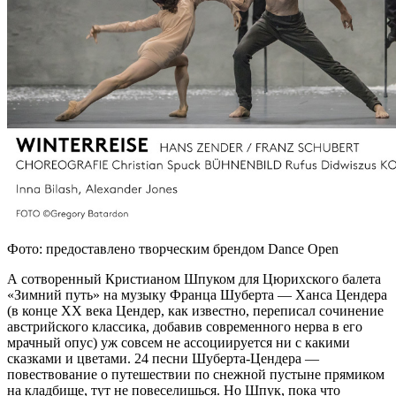
Фото: предоставлено творческим брендом Dance Open
А сотворенный Кристианом Шпуком для Цюрихского балета
«Зимний путь» на музыку Франца Шуберта — Ханса Цендера
(в конце ХХ века Цендер, как известно, переписал сочинение
австрийского классика, добавив современного нерва в его
мрачный опус) уж совсем не ассоциируется ни с какими
сказками и цветами. 24 песни Шуберта-Цендера —
повествование о путешествии по снежной пустыне прямиком
на кладбище, тут не повеселишься. Но Шпук, пока что