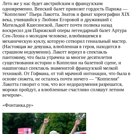
Лето же у нас будет австрийским и французским
одновременно. Венский балет привозит гордость Парижа —
"Коппелию" Пьера Лакотта. Знаток и фанат хореографии XIX
века, учившийся у Любови Егоровой и друживший с
Матильдой Кшесинской, Лакотт почти полвека назад
воскресил для Парижской оперы легендарный балет Артура
Сен-Леона о молодом человеке, влюбившемся в
механическую куклу, которую сотворил гениальный мастер.
(Настоящая же девушка, влюбленная в героя, находится в
страшном недоумении). Лакотт вернул в спектакль
пантомиму, что была утрачена за многие десятилетия
существования истории о Коппелии на балетной сцене, и
нашпиговал спектакль знаменитой французской мелкой
техникой. От Гофмана, от той мрачной интонации, что была в
основе сюжета, не осталось почти ничего — "Коппелия"
Лакотта говорит о том, что все недоразумения разрешатся,
мороки пройдут, а влюбленные счастливо спляшут летним
вечером».
«Фонтанка.ру»