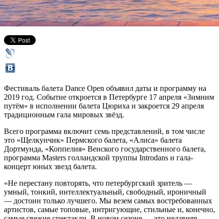
04 декабря 2018,
19:14
Версия для печати
Фестиваль балета Dance Open объявил даты и программу на
2019 год. Событие откроется в Петербурге 17 апреля «Зимним
путём» в исполнении балета Цюриха и закроется 29 апреля
традиционным гала мировых звёзд.
Всего программа включит семь представлений, в том числе
это «Щелкунчик» Пермского балета, «Алиса» балета
Дортмунда, «Коппелия» Венского государственного балета,
программа Masters голландской труппы Introdans и гала-
концерт юных звезд балета.
«Не перестану повторять, что петербургский зритель —
умный, тонкий, интеллектуальный, свободный, ироничный
— достоин только лучшего. Мы везем самых востребованных
артистов, самые топовые, интригующие, стильные и, конечно,
самые свежие спектакли. В новом сезоне — это недавняя