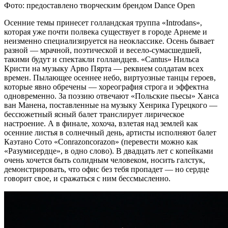
Фото: предоставлено творческим брендом Dance Open
Осенние темы принесет голландская труппа «Introdans»,
которая уже почти полвека существует в городе Арнеме и
неизменно специализируется на неоклассике. Осень бывает
разной — мрачной, поэтической и весело-сумасшедшей,
такими будут и спектакли голландцев. «Cantus» Нильса
Кристи на музыку Арво Пярта — реквием солдатам всех
времен. Пылающее осеннее небо, виртуозные танцы героев,
которые явно обречены — хореография строга и эффектна
одновременно. За поэзию отвечают «Польские пьесы» Ханса
ван Манена, поставленные на музыку Хенрика Гурецкого —
бессюжетный ясный балет транслирует лирическое
настроение. А в финале, хохоча, взлетая над землей как
осенние листья в солнечный день, артисты исполняют балет
Каэтано Сото «Conrazoncorazon» (перевести можно как
«Разумисердце», в одно слово). В двадцать лет с копейками
очень хочется быть солидным человеком, носить галстук,
демонстрировать, что офис без тебя пропадет — но сердце
говорит свое, и сражаться с ним бессмысленно.