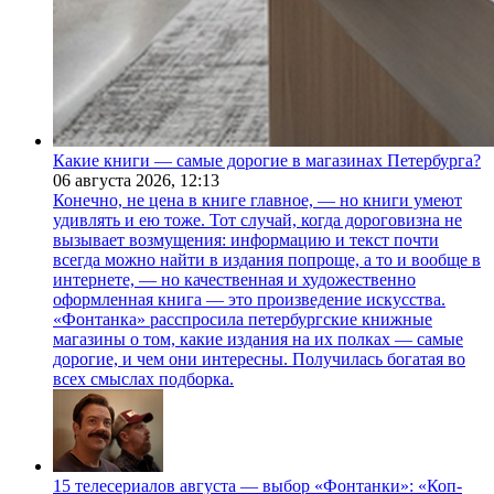
Какие книги — самые дорогие в магазинах Петербурга?
06 августа 2026,
12:13
Конечно, не цена в книге главное, — но книги умеют
удивлять и ею тоже. Тот случай, когда дороговизна не
вызывает возмущения: информацию и текст почти
всегда можно найти в издания попроще, а то и вообще в
интернете, — но качественная и художественно
оформленная книга — это произведение искусства.
«Фонтанка» расспросила петербургские книжные
магазины о том, какие издания на их полках — самые
дорогие, и чем они интересны. Получилась богатая во
всех смыслах подборка.
15 телесериалов августа — выбор «Фонтанки»: «Коп-