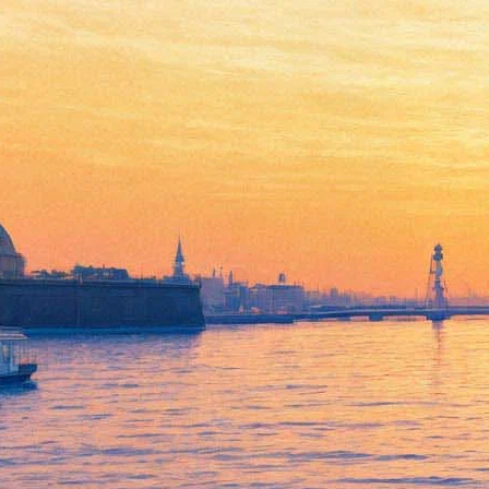
78-летняя Софи Лорен
снимется в фильме
"Человеческий голос" по
пьесе Кокто
08 июля 2013,
16:00
Версия для печати
Софи Лорен снимется в ленте «Человеческий голос» («La
Voce Umana»), постановкой которой займется сын актрисы
Эдоардо Понти. Информация об этом была опубликована на
нескольких итальянских новостных порталах.
Картина будет основана на пьесе-монологе Жана Кокто «La
Voix humaine», впервые поставленной во Франции в 1930
году. В спектакле занята всего одна актриса. Она играет