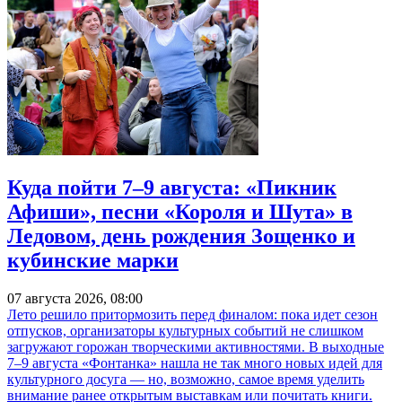
Куда пойти 7–9 августа: «Пикник
Афиши», песни «Короля и Шута» в
Ледовом, день рождения Зощенко и
кубинские марки
07 августа 2026, 08:00
Лето решило притормозить перед финалом: пока идет сезон
отпусков, организаторы культурных событий не слишком
загружают горожан творческими активностями. В выходные
7–9 августа «Фонтанка» нашла не так много новых идей для
культурного досуга — но, возможно, самое время уделить
внимание ранее открытым выставкам или почитать книги.