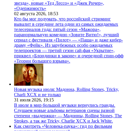
звезда», новые «Тед Лессо» и «Джек Ричер»,
«Одержимость»
02 августа 2026,
18:53
Кто бы мог подумать, что российский стриминг
вывалит в середине лета одни из самых ожидаемых
телесериалов года: пятый сезон «Мажора»,
паранормальную комедию «Зовите Витю!», лучший
сериал с фестиваля «Пилот» — «Паша» и даже кибер-
драму «Фейк». Из зарубежных особо ожидаемых
телепроектов — третий сезон сай-фая «Укрытие»,
приквел «Блондинки в законе» и очередной спин-офф
«Теории большого взрыва».
Новая музыка июля: Мадонна, Rolling Stones, Tricky,
Charli XCX и не только
31 июля 2026,
19:15
В июле в мир большой музыки вернулись гранды.
Слушаем новые альбомы ветеранов сцены разной
степени «выдержки» — Мадонны, Rolling Stones, The
Strokes, а так же Tricky, Charlie XCX и Jack White.
Как смотреть «Человека-паука»: гид по фильмам