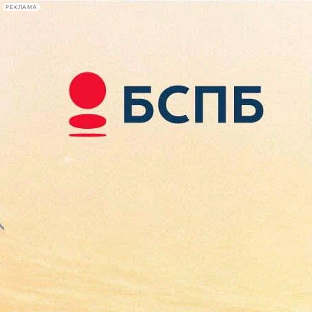
РЕКЛАМА
Афиша Plus
#телегид
Фонтанка.ру
Сегодня:
2026.08.10
06:20
Афиша Plus
кино
спектакли
выставки
концерты
лекции
книги
афиша плюс
новости
+