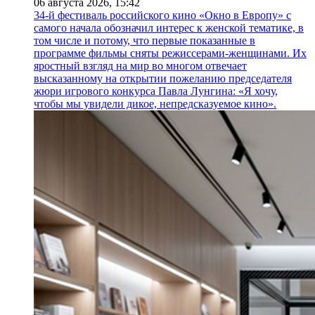
06 августа 2026,
15:42
34-й фестиваль российского кино «Окно в Европу» с
самого начала обозначил интерес к женской тематике, в
том числе и потому, что первые показанные в
программе фильмы сняты режиссерами-женщинами. Их
яростный взгляд на мир во многом отвечает
высказанному на открытии пожеланию председателя
жюри игрового конкурса Павла Лунгина: «Я хочу,
чтобы мы увидели дикое, непредсказуемое кино».