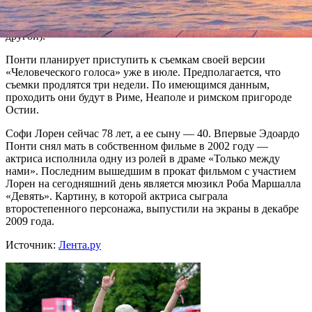
женщину, которая по телефону разговаривает с бывшим
любовником (тот на следующий день должен жениться на
другой).
Понти планирует приступить к съемкам своей версии
«Человеческого голоса» уже в июле. Предполагается, что
съемки продлятся три недели. По имеющимся данным,
проходить они будут в Риме, Неаполе и римском пригороде
Остии.
Софи Лорен сейчас 78 лет, а ее сыну — 40. Впервые Эдоардо
Понти снял мать в собственном фильме в 2002 году —
актриса исполнила одну из ролей в драме «Только между
нами». Последним вышедшим в прокат фильмом с участием
Лорен на сегодняшний день является мюзикл Роба Маршалла
«Девять». Картину, в которой актриса сыграла
второстепенного персонажа, выпустили на экраны в декабре
2009 года.
Источник:
Лента.ру