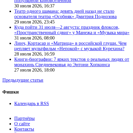
популярной киновселенной
30 июля 2026,
16:37
Театр одного шамана: девять дней назад не стало
основателя театра «Особняк» Дмитрия Поднозова
29 июля 2026,
23:45
Куда пойти 31 июля—2 августа: праздник флоксов,
«Пространственный сдвиг» у Манежа и «Музыка мира»
31 июля 2026,
08:00
Линч, Кортасар и «Матрица» в российской глуши. Чем
цепляет мультфильм «Непокой» с музыкой Курехина?
28 июля 2026,
16:59
Книги-биографии: 7 ярких текстов о реальных людях от
монахинь Средневековья до Энтони Хопкинса
27 июля 2026,
18:00
Предыдущие статьи
Фишки
Календарь в RSS
Партнёры
О сайте
Контакты