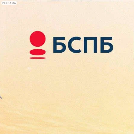
РЕКЛАМА
Афиша Plus
#телегид
Фонтанка.ру
Сегодня:
2026.08.10
10:20
Афиша Plus
кино
спектакли
выставки
концерты
лекции
книги
афиша плюс
новости
+