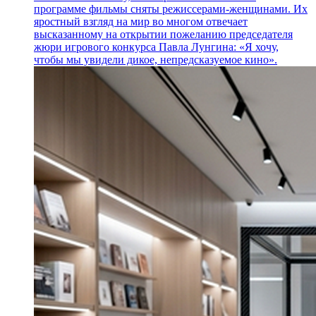
программе фильмы сняты режиссерами-женщинами. Их
яростный взгляд на мир во многом отвечает
высказанному на открытии пожеланию председателя
жюри игрового конкурса Павла Лунгина: «Я хочу,
чтобы мы увидели дикое, непредсказуемое кино».