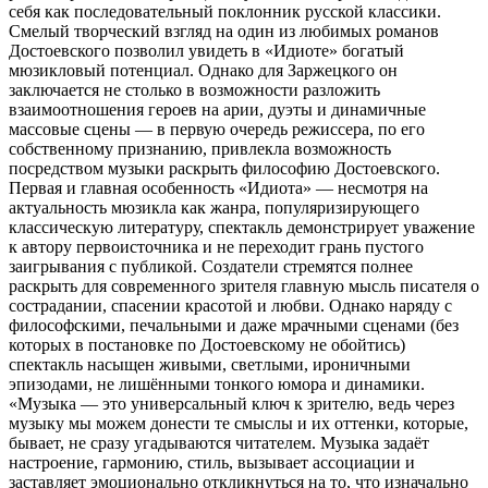
себя как последовательный поклонник русской классики.
Смелый творческий взгляд на один из любимых романов
Достоевского позволил увидеть в «Идиоте» богатый
мюзикловый потенциал. Однако для Заржецкого он
заключается не столько в возможности разложить
взаимоотношения героев на арии, дуэты и динамичные
массовые сцены — в первую очередь режиссера, по его
собственному признанию, привлекла возможность
посредством музыки раскрыть философию Достоевского.
Первая и главная особенность «Идиота» — несмотря на
актуальность мюзикла как жанра, популяризирующего
классическую литературу, спектакль демонстрирует уважение
к автору первоисточника и не переходит грань пустого
заигрывания с публикой. Создатели стремятся полнее
раскрыть для современного зрителя главную мысль писателя о
сострадании, спасении красотой и любви. Однако наряду с
философскими, печальными и даже мрачными сценами (без
которых в постановке по Достоевскому не обойтись)
спектакль насыщен живыми, светлыми, ироничными
эпизодами, не лишёнными тонкого юмора и динамики.
«Музыка — это универсальный ключ к зрителю, ведь через
музыку мы можем донести те смыслы и их оттенки, которые,
бывает, не сразу угадываются читателем. Музыка задаёт
настроение, гармонию, стиль, вызывает ассоциации и
заставляет эмоционально откликнуться на то, что изначально