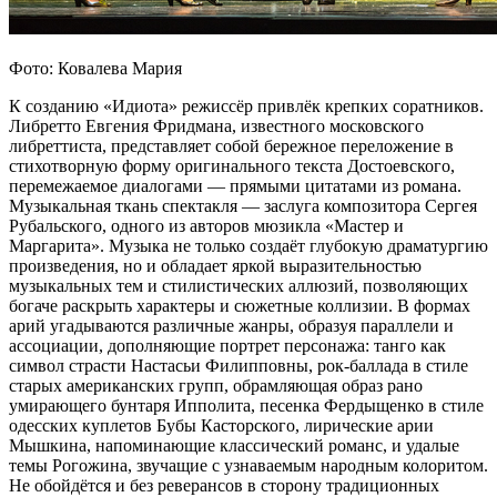
Фото: Ковалева Мария
К созданию «Идиота» режиссёр привлёк крепких соратников.
Либретто Евгения Фридмана, известного московского
либреттиста, представляет собой бережное переложение в
стихотворную форму оригинального текста Достоевского,
перемежаемое диалогами — прямыми цитатами из романа.
Музыкальная ткань спектакля — заслуга композитора Сергея
Рубальского, одного из авторов мюзикла «Мастер и
Маргарита». Музыка не только создаёт глубокую драматургию
произведения, но и обладает яркой выразительностью
музыкальных тем и стилистических аллюзий, позволяющих
богаче раскрыть характеры и сюжетные коллизии. В формах
арий угадываются различные жанры, образуя параллели и
ассоциации, дополняющие портрет персонажа: танго как
символ страсти Настасьи Филипповны, рок-баллада в стиле
старых американских групп, обрамляющая образ рано
умирающего бунтаря Ипполита, песенка Фердыщенко в стиле
одесских куплетов Бубы Касторского, лирические арии
Мышкина, напоминающие классический романс, и удалые
темы Рогожина, звучащие с узнаваемым народным колоритом.
Не обойдётся и без реверансов в сторону традиционных