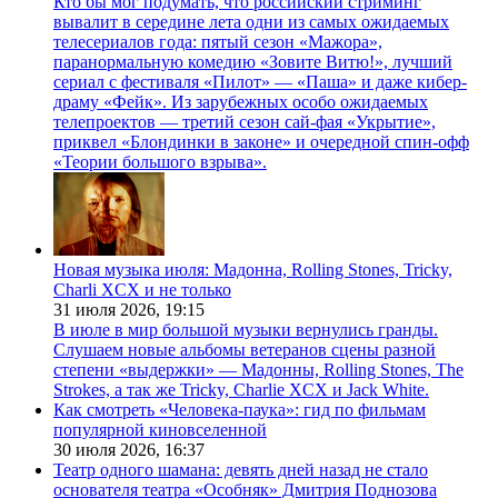
Кто бы мог подумать, что российский стриминг
вывалит в середине лета одни из самых ожидаемых
телесериалов года: пятый сезон «Мажора»,
паранормальную комедию «Зовите Витю!», лучший
сериал с фестиваля «Пилот» — «Паша» и даже кибер-
драму «Фейк». Из зарубежных особо ожидаемых
телепроектов — третий сезон сай-фая «Укрытие»,
приквел «Блондинки в законе» и очередной спин-офф
«Теории большого взрыва».
Новая музыка июля: Мадонна, Rolling Stones, Tricky,
Charli XCX и не только
31 июля 2026,
19:15
В июле в мир большой музыки вернулись гранды.
Слушаем новые альбомы ветеранов сцены разной
степени «выдержки» — Мадонны, Rolling Stones, The
Strokes, а так же Tricky, Charlie XCX и Jack White.
Как смотреть «Человека-паука»: гид по фильмам
популярной киновселенной
30 июля 2026,
16:37
Театр одного шамана: девять дней назад не стало
основателя театра «Особняк» Дмитрия Поднозова