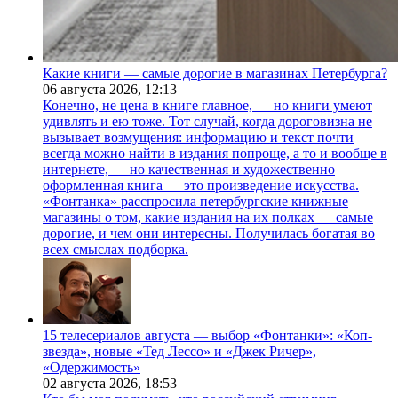
Какие книги — самые дорогие в магазинах Петербурга?
06 августа 2026,
12:13
Конечно, не цена в книге главное, — но книги умеют
удивлять и ею тоже. Тот случай, когда дороговизна не
вызывает возмущения: информацию и текст почти
всегда можно найти в издания попроще, а то и вообще в
интернете, — но качественная и художественно
оформленная книга — это произведение искусства.
«Фонтанка» расспросила петербургские книжные
магазины о том, какие издания на их полках — самые
дорогие, и чем они интересны. Получилась богатая во
всех смыслах подборка.
15 телесериалов августа — выбор «Фонтанки»: «Коп-
звезда», новые «Тед Лессо» и «Джек Ричер»,
«Одержимость»
02 августа 2026,
18:53