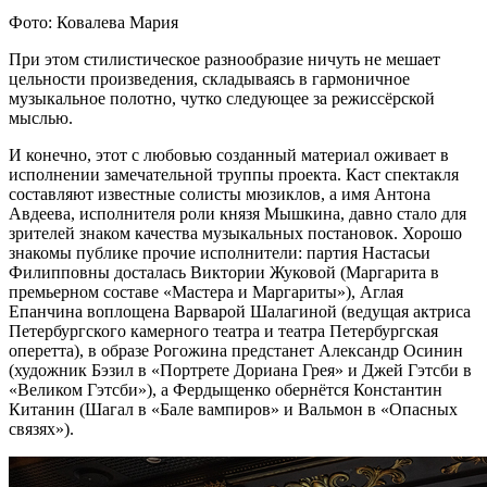
Фото: Ковалева Мария
При этом стилистическое разнообразие ничуть не мешает
цельности произведения, складываясь в гармоничное
музыкальное полотно, чутко следующее за режиссёрской
мыслью.
И конечно, этот с любовью созданный материал оживает в
исполнении замечательной труппы проекта. Каст спектакля
составляют известные солисты мюзиклов, а имя Антона
Авдеева, исполнителя роли князя Мышкина, давно стало для
зрителей знаком качества музыкальных постановок. Хорошо
знакомы публике прочие исполнители: партия Настасьи
Филипповны досталась Виктории Жуковой (Маргарита в
премьерном составе «Мастера и Маргариты»), Аглая
Епанчина воплощена Варварой Шалагиной (ведущая актриса
Петербургского камерного театра и театра Петербургская
оперетта), в образе Рогожина предстанет Александр Осинин
(художник Бэзил в «Портрете Дориана Грея» и Джей Гэтсби в
«Великом Гэтсби»), а Фердыщенко обернётся Константин
Китанин (Шагал в «Бале вампиров» и Вальмон в «Опасных
связях»).