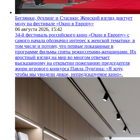
Беглянки, буллинг и Стасики: Женский взгляд диктует
моду на фестивале «Окно в Европу»
06 августа 2026,
15:42
34-й фестиваль российского кино «Окно в Европу» с
самого начала обозначил интерес к женской тематике, в
том числе и потому, что первые показанные в
программе фильмы сняты режиссерами-женщинами. Их
яростный взгляд на мир во многом отвечает
высказанному на открытии пожеланию председателя
жюри игрового конкурса Павла Лунгина: «Я хочу,
чтобы мы увидели дикое, непредсказуемое кино».