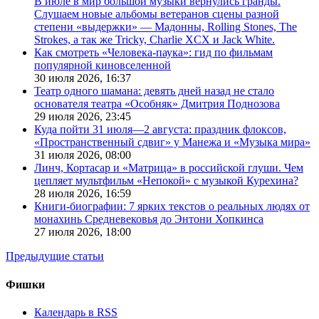
В июле в мир большой музыки вернулись гранды.
Слушаем новые альбомы ветеранов сцены разной
степени «выдержки» — Мадонны, Rolling Stones, The
Strokes, а так же Tricky, Charlie XCX и Jack White.
Как смотреть «Человека-паука»: гид по фильмам
популярной киновселенной
30 июля 2026,
16:37
Театр одного шамана: девять дней назад не стало
основателя театра «Особняк» Дмитрия Поднозова
29 июля 2026,
23:45
Куда пойти 31 июля—2 августа: праздник флоксов,
«Пространственный сдвиг» у Манежа и «Музыка мира»
31 июля 2026,
08:00
Линч, Кортасар и «Матрица» в российской глуши. Чем
цепляет мультфильм «Непокой» с музыкой Курехина?
28 июля 2026,
16:59
Книги-биографии: 7 ярких текстов о реальных людях от
монахинь Средневековья до Энтони Хопкинса
27 июля 2026,
18:00
Предыдущие статьи
Фишки
Календарь в RSS