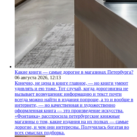
Какие книги — самые дорогие в магазинах Петербурга?
06 августа 2026,
12:13
Конечно, не цена в книге главное, — но книги умеют
удивлять и ею тоже. Тот случай, когда дороговизна не
вызывает возмущения: информацию и текст почти
всегда можно найти в издания попроще, а то и вообще в
интернете, — но качественная и художественно
оформленная книга — это произведение искусства.
«Фонтанка» расспросила петербургские книжные
магазины о том, какие издания на их полках — самые
дорогие, и чем они интересны. Получилась богатая во
всех смыслах подборка.