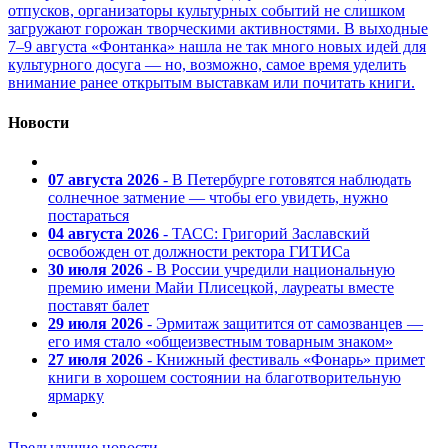
отпусков, организаторы культурных событий не слишком
загружают горожан творческими активностями. В выходные
7–9 августа «Фонтанка» нашла не так много новых идей для
культурного досуга — но, возможно, самое время уделить
внимание ранее открытым выставкам или почитать книги.
Новости
07 августа 2026
- В Петербурге готовятся наблюдать
солнечное затмение — чтобы его увидеть, нужно
постараться
04 августа 2026
- ТАСС: Григорий Заславский
освобожден от должности ректора ГИТИСа
30 июля 2026
- В России учредили национальную
премию имени Майи Плисецкой, лауреаты вместе
поставят балет
29 июля 2026
- Эрмитаж защитится от самозванцев —
его имя стало «общеизвестным товарным знаком»
27 июля 2026
- Книжный фестиваль «Фонарь» примет
книги в хорошем состоянии на благотворительную
ярмарку
Предыдущие новости