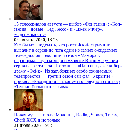
15 телесериалов августа — выбор «Фонтанки»: «Коп-
звезда», новые «Тед Лессо» и «Джек Ричер»,
«Одержимость»
02 августа 2026,
18:53
Кто бы мог подумать, что российский стриминг
вывалит в середине лета одни из самых ожидаемых
телесериалов года: пятый сезон «Мажора»,
паранормальную комедию «Зовите Витю!», лучший
сериал с фестиваля «Пилот» — «Паша» и даже кибер-
драму «Фейк». Из зарубежных особо ожидаемых
телепроектов — третий сезон сай-фая «Укрытие»,
приквел «Блондинки в законе» и очередной спин-офф
«Теории большого взрыва».
Новая музыка июля: Мадонна, Rolling Stones, Tricky,
Charli XCX и не только
31 июля 2026,
19:15