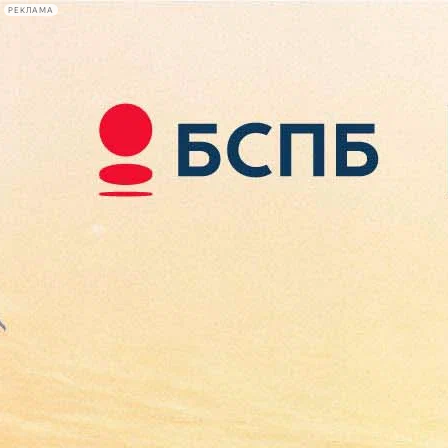
РЕКЛАМА
Афиша Plus
#телегид
Фонтанка.ру
Сегодня:
2026.08.08
14:27
Афиша Plus
кино
спектакли
выставки
концерты
лекции
книги
афиша плюс
новости
+