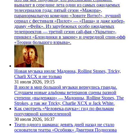
вывалит в середине лета одни из самых ожидаемых
телесериалов года: пятый сезон «Мажора»,
паранормальную комедию «Зовите Витю!», лучший
сериал с фестиваля «Пилот» — «Паша» и даже кибер-
драму «Фейк». Из зарубежных особо ожидаемых
телепроектов — третий сезон сай-фая «Укрытие»,
приквел «Блондинки в законе» и очередной спин-офф
«Теории большого взрыва».
Новая музыка июля: Мадонна, Rolling Stones, Tricky,
Charli XCX и не только
31 июля 2026,
19:15
В июле в мир большой музыки вернулись гранды.
Слушаем новые альбомы ветеранов сцены разной
степени «выдержки» — Мадонны, Rolling Stones, The
Strokes, а так же Tricky, Charlie XCX и Jack White.
Как смотреть «Человека-паука»: гид по фильмам
популярной киновселенной
30 июля 2026,
16:37
Театр одного шамана: девять дней назад не стало
основателя театра «Особняк» Дмитрия Поднозова