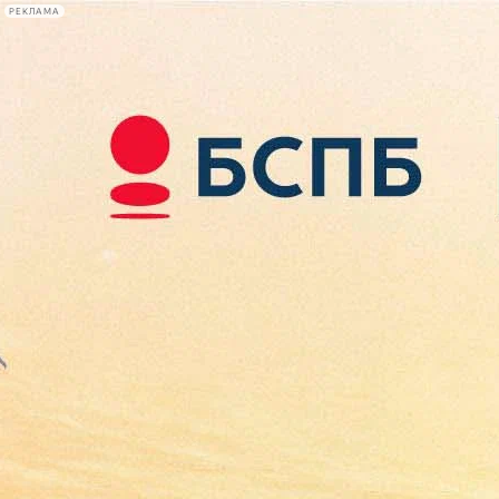
РЕКЛАМА
Афиша Plus
#телегид
Фонтанка.ру
Сегодня:
2026.08.09
15:17
Афиша Plus
кино
спектакли
выставки
концерты
лекции
книги
афиша плюс
новости
+