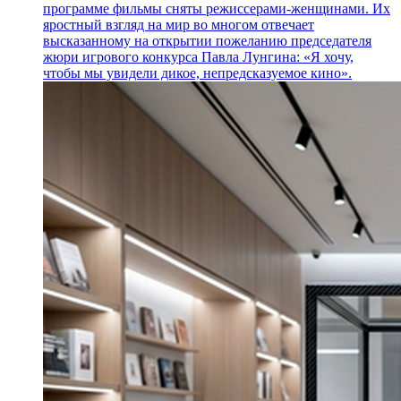
программе фильмы сняты режиссерами-женщинами. Их
яростный взгляд на мир во многом отвечает
высказанному на открытии пожеланию председателя
жюри игрового конкурса Павла Лунгина: «Я хочу,
чтобы мы увидели дикое, непредсказуемое кино».