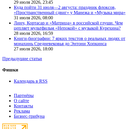
29 июля 2026,
23:45
Куда пойти 31 июля—2 августа: праздник флоксов,
«Пространственный сдвиг» у Манежа и «Музыка мира»
31 июля 2026,
08:00
Линч, Кортасар и «Матрица» в российской глуши. Чем
цепляет мультфильм «Непокой» с музыкой Курехина?
28 июля 2026,
16:59
Книги-биографии: 7 ярких текстов о реальных людях от
монахинь Средневековья до Энтони Хопкинса
27 июля 2026,
18:00
Предыдущие статьи
Фишки
Календарь в RSS
Партнёры
О сайте
Контакты
Реклама
Бизнес-трибуна