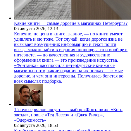
Какие книги — самые дорогие в магазинах Петербурга?
06 августа 2026,
12:13
Конечно, не цена в книге главное, — но книги умеют
удивлять и ею тоже. Тот случай, когда дороговизна не
вызывает возмущения: информацию и текст почти
всегда можно найти в издания попроще, а то и вообще в
интернете, — но качественная и художественно
оформленная книга — это произведение искусства.
«Фонтанка» расспросила петербургские книжные
магазины о том, какие издания на их полках — самые
дорогие, и чем они интересны. Получилась богатая во
всех смыслах подборка.
15 телесериалов августа — выбор «Фонтанки»: «Коп-
звезда», новые «Тед Лессо» и «Джек Ричер»,
«Одержимость»
02 августа 2026,
18:53
Кто бы мог подумать, что российский стриминг