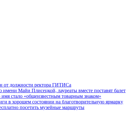
ен от должности ректора ГИТИСа
 имени Майи Плисецкой, лауреаты вместе поставят балет
о имя стало «общеизвестным товарным знаком»
ги в хорошем состоянии на благотворительную ярмарку
бесплатно посетить музейные маршруты