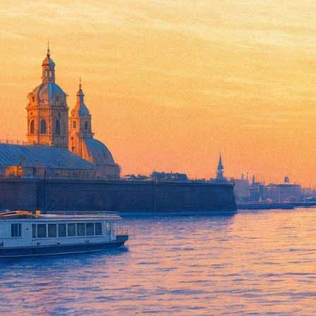
Чаплин сыграет Шанель в но
03 июля 2013,
04:20
Версия для печати
Модельер и креативный директор дома Chanel Карл Лагерфел
Главную героиню в ленте Лагерфельда сыграет Джеральдина Чап
французский модный дом Chanel стал набирать популярность 
Известно, что в фильме Лагерфельда также снимутся Руперт Эв
середине июля. Предполагается, что они продлятся три дня. Пр
Ранее Карл Лагерфельд уже снял короткометражный фильм о К
Time...»). Ее съемки проходили в Довиле — французском горо
снимет в цвете.
Источник:
Лента.ру