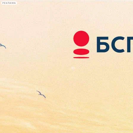
РЕКЛАМА
Афиша Plus
#телегид
Фонтанка.ру
Сегодня:
2026.08.06
07:16
Афиша Plus
кино
спектакли
выставки
концерты
лекции
книги
афиша плюс
новости
+