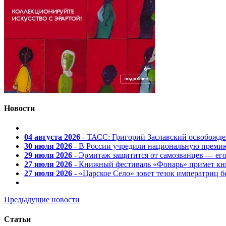
Новости
04 августа 2026
- ТАСС: Григорий Заславский освобожд
30 июля 2026
- В России учредили национальную премию
29 июля 2026
- Эрмитаж защитится от самозванцев — ег
27 июля 2026
- Книжный фестиваль «Фонарь» примет кни
27 июля 2026
- «Царское Село» зовет тезок императриц 
Предыдущие новости
Статьи