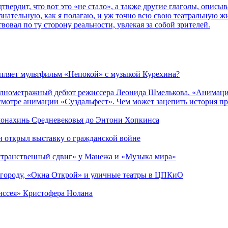
дтвердит, что вот это «не стало», а также другие глаголы, опи
сознательную, как я полагаю, и уж точно всю свою театральную 
вовал по ту сторону реальности, увлекая за собой зрителей.
епляет мультфильм «Непокой» с музыкой Курехина?
лнометражный дебют режиссера Леонида Шмелькова. «Анимацио
смотре анимации «Суздальфест». Чем может зацепить история п
 монахинь Средневековья до Энтони Хопкинса
ии открыл выставку о гражданской войне
странственный сдвиг» у Манежа и «Музыка мира»
 городу, «Окна Открой» и уличные театры в ЦПКиО
диссея» Кристофера Нолана