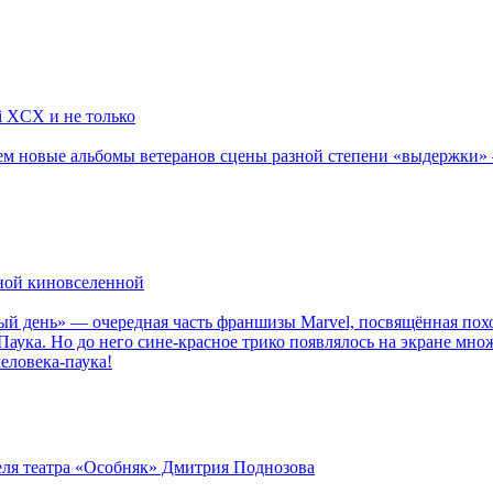
li XCX и не только
новые альбомы ветеранов сцены разной степени «выдержки» — Мад
рной киновселенной
ый день» — очередная часть франшизы Marvel, посвящённая пох
Паука. Но до него сине-красное трико появлялось на экране мно
еловека-паука!
теля театра «Особняк» Дмитрия Поднозова