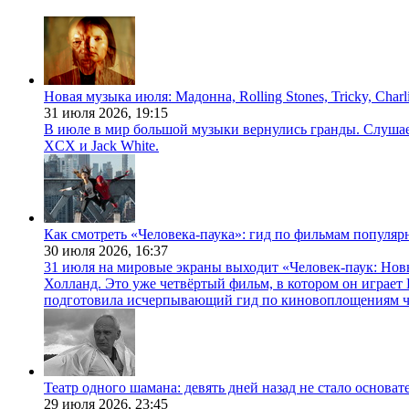
Новая музыка июля: Мадонна, Rolling Stones, Tricky, Char
31 июля 2026,
19:15
В июле в мир большой музыки вернулись гранды. Слушаем 
XCX и Jack White.
Как смотреть «Человека-паука»: гид по фильмам популя
30 июля 2026,
16:37
31 июля на мировые экраны выходит «Человек-паук: Нов
Холланд. Это уже четвёртый фильм, в котором он играет 
подготовила исчерпывающий гид по киновоплощениям ч
Театр одного шамана: девять дней назад не стало основа
29 июля 2026,
23:45