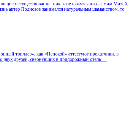
сывающие несуществование, никак не вяжутся ни с самим Митей,
жизнь актер Поднозов занимался натуральным шаманством, то
нный триллер», как «Непокой» аттестуют прокатчики, в
ро двух друзей, свернувших в придорожный отель —