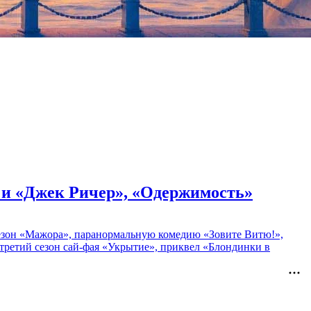
» и «Джек Ричер», «Одержимость»
 сезон «Мажора», паранормальную комедию «Зовите Витю!»,
ретий сезон сай-фая «Укрытие», приквел «Блондинки в