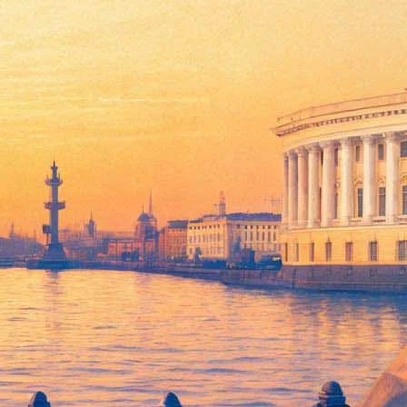
ет WWD.
ся в 50-х годах прошлого века — то есть в тот период, когда
уточняется. Съемки фильма будут проходить в Париже в
13 года.
8-минутная лента получила название «Однажды» («Once Upon a
Лента «Однажды» была черно-белой, новый фильм Лагерфельд