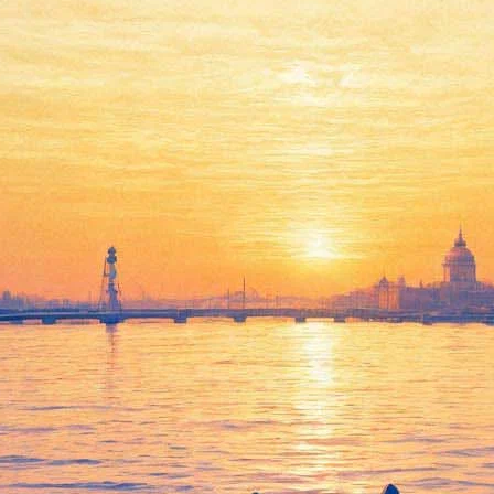
вой короткометражке
ьд снимет новый короткометражный фильм о Коко Шанель, пиш
лин (дочь Чарли Чаплина). События картины будут разворачивать
в США.
еретт и Даниель Домбаль. Кого именно сыграют эти актеры, не 
емьера картины должна состояться в Далласе в США в декабре 20
око Шанель, в котором главную роль исполнила Кира Найтли. 1
де, в котором в 1913 году Шанель открыла свой первый бутик. 