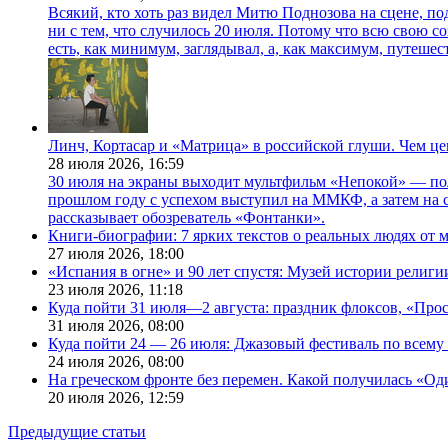
Всякий, кто хоть раз видел Митю Поднозова на сцене, по
ни с тем, что случилось 20 июля. Потому что всю свою 
есть, как минимум, заглядывал, а, как максимум, путешест
Линч, Кортасар и «Матрица» в российской глуши. Чем ц
28 июля 2026,
16:59
30 июля на экраны выходит мультфильм «Непокой» — по
прошлом году с успехом выступил на ММКФ, а затем на 
рассказывает обозреватель «Фонтанки».
Книги-биографии: 7 ярких текстов о реальных людях от
27 июля 2026,
18:00
«Испания в огне» и 90 лет спустя: Музей истории религ
23 июля 2026,
11:18
Куда пойти 31 июля—2 августа: праздник флоксов, «Про
31 июля 2026,
08:00
Куда пойти 24 — 26 июля: Джазовый фестиваль по всему
24 июля 2026,
08:00
На греческом фронте без перемен. Какой получилась «О
20 июля 2026,
12:59
Предыдущие статьи