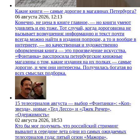
Какие книги — самые дорогие в магазинах Петербурга?
06 августа 2026,
12:13
Конечно, не цена в книге главное, — но книги умеют
удивлять и ею тоже. Тот случай, когда дороговизна не
вызывает возмущения: информацию и текст почти
всегда можно найти в издания попроще, а то и вообще в
интернете, — но качественная и художественно
оформленная книга — это произведение искусства.
«Фонтанка» расспросила петербургские книжные
магазины о том, какие издания на их полках — самые
дорогие, и чем они интересны. Получилась богатая во
всех смыслах подборка.
15 телесериалов августа — выбор «Фонтанки»: «Коп-
звезда», новые «Тед Лессо» и «Джек Ричер»,
«Одержимость»
02 августа 2026,
18:53
Кто бы мог подумать, что российский стриминг
вывалит в середине лета одни из самых ожидаемых
телесериалов года: пятый сезон «Мажора»,