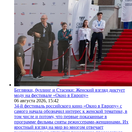
Беглянки, буллинг и Стасики: Женский взгляд диктует
моду на фестивале «Окно в Европу»
06 августа 2026,
15:42
34-й фестиваль российского кино «Окно в Европу» с
самого начала обозначил интерес к женской тематике, в
том числе и потому, что первые показанные в
программе фильмы сняты режиссерами-женщинами. Их
яростный взгляд на мир во многом отвечает