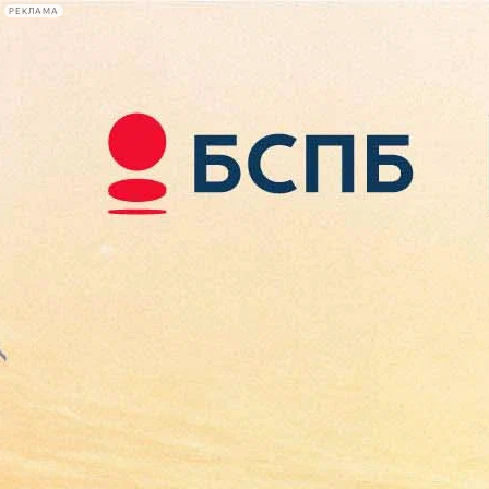
РЕКЛАМА
Афиша Plus
#телегид
Фонтанка.ру
Сегодня:
2026.08.10
07:57
Афиша Plus
кино
спектакли
выставки
концерты
лекции
книги
афиша плюс
новости
+