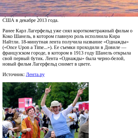
актеры, не уточняется. Съемки фильма будут проходить в
Париже в середине июля. Предполагается, что они продлятся
три дня. Премьера картины должна состояться в Далласе в
США в декабре 2013 года.
Ранее Карл Лагерфельд уже снял короткометражный фильм о
Коко Шанель, в котором главную роль исполнила Кира
Найтли. 18-минутная лента получила название «Однажды»
(«Once Upon a Time...»). Ее съемки проходили в Довиле —
французском городе, в котором в 1913 году Шанель открыла
свой первый бутик. Лента «Однажды» была черно-белой,
новый фильм Лагерфельд снимет в цвете.
Источник:
Лента.ру