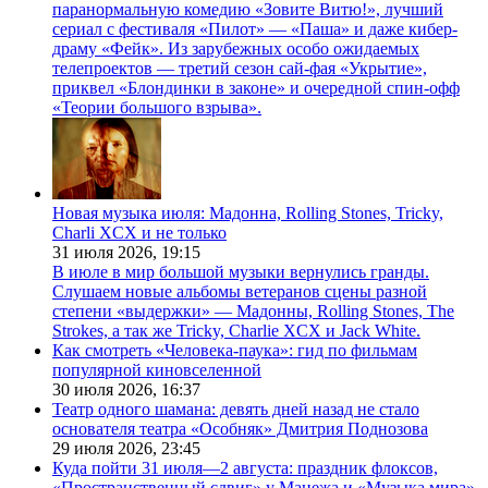
паранормальную комедию «Зовите Витю!», лучший
сериал с фестиваля «Пилот» — «Паша» и даже кибер-
драму «Фейк». Из зарубежных особо ожидаемых
телепроектов — третий сезон сай-фая «Укрытие»,
приквел «Блондинки в законе» и очередной спин-офф
«Теории большого взрыва».
Новая музыка июля: Мадонна, Rolling Stones, Tricky,
Charli XCX и не только
31 июля 2026,
19:15
В июле в мир большой музыки вернулись гранды.
Слушаем новые альбомы ветеранов сцены разной
степени «выдержки» — Мадонны, Rolling Stones, The
Strokes, а так же Tricky, Charlie XCX и Jack White.
Как смотреть «Человека-паука»: гид по фильмам
популярной киновселенной
30 июля 2026,
16:37
Театр одного шамана: девять дней назад не стало
основателя театра «Особняк» Дмитрия Поднозова
29 июля 2026,
23:45
Куда пойти 31 июля—2 августа: праздник флоксов,
«Пространственный сдвиг» у Манежа и «Музыка мира»