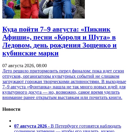
Куда пойти 7–9 августа: «Пикник
Афиши», песни «Короля и Шута» в
Ледовом, день рождения Зощенко и
кубинские марки
07 августа 2026, 08:00
Лето решило притормозить перед финалом: пока идет сезон
отпусков, организаторы культурных событий не слишком
загружают горожан творческими активностями. В выходные
7–9 августа «Фонтанка» нашла не так много новых идей для
культурного досуга — но, возможно, самое время уделить
внимание ранее открытым выставкам или почитать книги.
Новости
07 августа 2026
- В Петербурге готовятся наблюдать
солнечное затмение — чтобы его увидеть, нужно