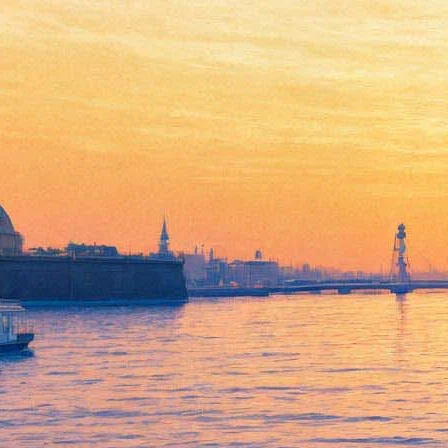
Чаплин сыграет Шанель в
новой короткометражке
03 июля 2013,
04:20
Версия для печати
Модельер и креативный директор дома Chanel Карл
Лагерфельд снимет новый короткометражный фильм о Коко
Шанель, пишет WWD.
Главную героиню в ленте Лагерфельда сыграет Джеральдина
Чаплин (дочь Чарли Чаплина). События картины будут
разворачиваться в 50-х годах прошлого века — то есть в тот
период, когда французский модный дом Chanel стал набирать
популярность в США.
Известно, что в фильме Лагерфельда также снимутся Руперт
Эверетт и Даниель Домбаль. Кого именно сыграют эти