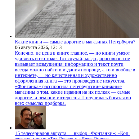
Какие книги — самые дорогие в магазинах Петербурга?
06 августа 2026,
12:13
Конечно, не цена в книге главное, — но книги умеют
удивлять и ею тоже. Тот случай, когда дороговизна не
вызывает возмущения: информацию и текст почти
всегда можно найти в издания попроще, а то и вообще в
интернете, — но качественная и художественно
оформленная книга — это произведение искусства.
«Фонтанка» расспросила петербургские книжные
магазины о том, какие издания на их полках — самые
дорогие, и чем они интересны. Получилась богатая во
всех смыслах подборка.
15 телесериалов августа — выбор «Фонтанки»: «Коп-
звезда», новые «Тед Лессо» и «Джек Ричер»,