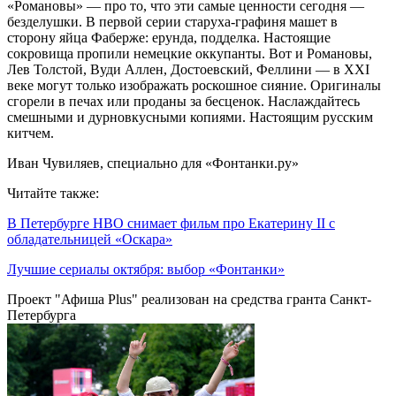
«Романовы» — про то, что эти самые ценности сегодня —
безделушки. В первой серии старуха-графиня машет в
сторону яйца Фаберже: ерунда, подделка. Настоящие
сокровища пропили немецкие оккупанты. Вот и Романовы,
Лев Толстой, Вуди Аллен, Достоевский, Феллини — в XXI
веке могут только изображать роскошное сияние. Оригиналы
сгорели в печах или проданы за бесценок. Наслаждайтесь
смешными и дурновкусными копиями. Настоящим русским
китчем.
Иван Чувиляев, специально для «Фонтанки.ру»
Читайте также:
В Петербурге HBO снимает фильм про Екатерину II с
обладательницей «Оскара»
Лучшие сериалы октября: выбор «Фонтанки»
Проект "Афиша Plus" реализован на средства гранта Санкт-
Петербурга