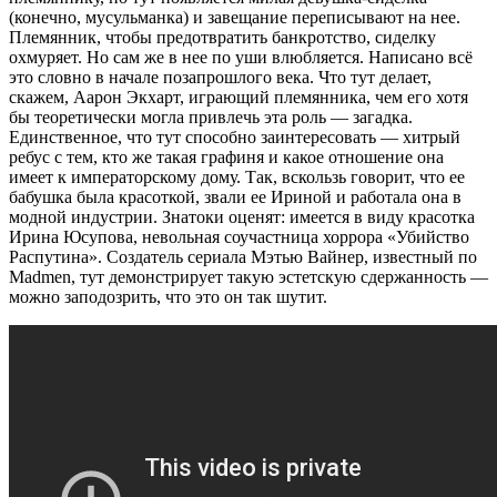
(конечно, мусульманка) и завещание переписывают на нее.
Племянник, чтобы предотвратить банкротство, сиделку
охмуряет. Но сам же в нее по уши влюбляется. Написано всё
это словно в начале позапрошлого века. Что тут делает,
скажем, Аарон Экхарт, играющий племянника, чем его хотя
бы теоретически могла привлечь эта роль — загадка.
Единственное, что тут способно заинтересовать — хитрый
ребус с тем, кто же такая графиня и какое отношение она
имеет к императорскому дому. Так, вскользь говорит, что ее
бабушка была красоткой, звали ее Ириной и работала она в
модной индустрии. Знатоки оценят: имеется в виду красотка
Ирина Юсупова, невольная соучастница хоррора «Убийство
Распутина». Создатель сериала Мэтью Вайнер, известный по
Madmen, тут демонстрирует такую эстетскую сдержанность —
можно заподозрить, что это он так шутит.