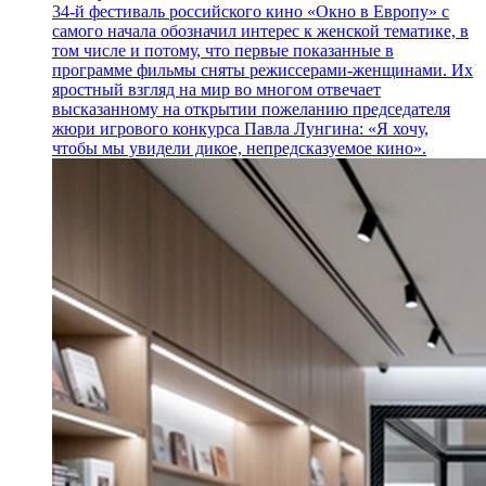
34-й фестиваль российского кино «Окно в Европу» с
самого начала обозначил интерес к женской тематике, в
том числе и потому, что первые показанные в
программе фильмы сняты режиссерами-женщинами. Их
яростный взгляд на мир во многом отвечает
высказанному на открытии пожеланию председателя
жюри игрового конкурса Павла Лунгина: «Я хочу,
чтобы мы увидели дикое, непредсказуемое кино».