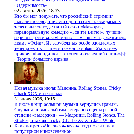
«Одержимость»
02 августа 2026,
18:53
Кто бы мог подумать, что российский стриминг
вывалит в середине лета одни из самых ожидаемых
телесериалов года: пятый сезон «Мажора»,
паранормальную комедию «Зовите Витю!», лучший
сериал с фестиваля «Пилот» — «Паша» и даже кибер-
драму «Фейк». Из зарубежных особо ожидаемых
телепроектов — третий сезон сай-фая «Укрытие»,
приквел «Блондинки в законе» и очередной спин-офф
«Теории большого взрыва».
Новая музыка июля: Мадонна, Rolling Stones, Tricky,
Charli XCX и не только
31 июля 2026,
19:15
В июле в мир большой музыки вернулись гранды.
Слушаем новые альбомы ветеранов сцены разной
степени «выдержки» — Мадонны, Rolling Stones, The
Strokes, а так же Tricky, Charlie XCX и Jack White.
Как смотреть «Человека-паука»: гид по фильмам
популярной киновселенной