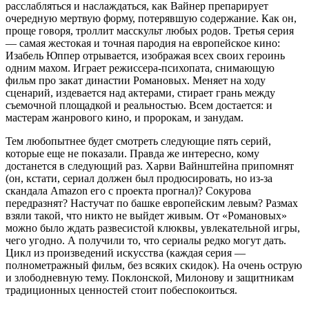
расслабляться и наслаждаться, как Вайнер препарирует
очередную мертвую форму, потерявшую содержание. Как он,
проще говоря, троллит масскульт любых родов. Третья серия
— самая жестокая и точная пародия на европейское кино:
Изабель Юппер отрывается, изображая всех своих героинь
одним махом. Играет режиссера-психопата, снимающую
фильм про закат династии Романовых. Меняет на ходу
сценарий, издевается над актерами, стирает грань между
съемочной площадкой и реальностью. Всем достается: и
мастерам жанрового кино, и пророкам, и занудам.
Тем любопытнее будет смотреть следующие пять серий,
которые еще не показали. Правда же интересно, кому
достанется в следующий раз. Харви Вайнштейна припомнят
(он, кстати, сериал должен был продюсировать, но из-за
скандала Amazon его с проекта прогнал)? Сокурова
передразнят? Настучат по башке европейским левым? Размах
взяли такой, что никто не выйдет живым. От «Романовых»
можно было ждать развесистой клюквы, увлекательной игры,
чего угодно. А получили то, что сериалы редко могут дать.
Цикл из произведений искусства (каждая серия —
полнометражный фильм, без всяких скидок). На очень острую
и злободневную тему. Поклонской, Милонову и защитникам
традиционных ценностей стоит побеспокоиться.