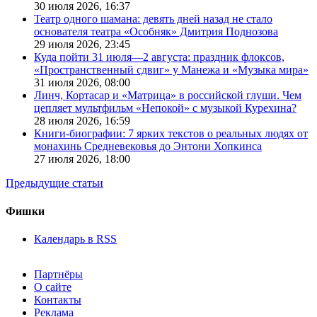
30 июля 2026,
16:37
Театр одного шамана: девять дней назад не стало
основателя театра «Особняк» Дмитрия Поднозова
29 июля 2026,
23:45
Куда пойти 31 июля—2 августа: праздник флоксов,
«Пространственный сдвиг» у Манежа и «Музыка мира»
31 июля 2026,
08:00
Линч, Кортасар и «Матрица» в российской глуши. Чем
цепляет мультфильм «Непокой» с музыкой Курехина?
28 июля 2026,
16:59
Книги-биографии: 7 ярких текстов о реальных людях от
монахинь Средневековья до Энтони Хопкинса
27 июля 2026,
18:00
Предыдущие статьи
Фишки
Календарь в RSS
Партнёры
О сайте
Контакты
Реклама