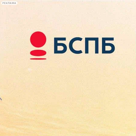
РЕКЛАМА
Афиша Plus
#телегид
Фонтанка.ру
Сегодня:
2026.08.09
09:43
Афиша Plus
кино
спектакли
выставки
концерты
лекции
книги
афиша плюс
новости
+