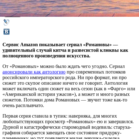
22 октября 2018,
11:58
Версия для печати
Сервис Amazon показывает сериал «Романовы» —
удивительный случай китча и развесистой клюквы как
полноценного произведения искусства.
От «Романовых» можно было ждать чего угодно. Сериал
анонсировали как антологию
про современных потомков
российского императорского рода. Ни про формат, ни про
сюжет это скупое описание ничего не говорит. Антология
может включать один сюжет на весь сезон (как в «Фарго» или
«Американской истории ужасов»), а может и много разных
сюжетов. Потомки дома Романовых — звучит тоже как-то
очень расплывчато.
Первая серия ставила в тупик: наверняка, для многих
любопытствующих просмотр «Романовых» ею и завершился.
Дурной и катастрофически старомодный водевиль: старуха-
графиня собирается завещать свое состояние придурку-
племяннику, но тут появляется милая девушка-сиделка