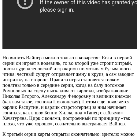
Но винить Вайнера можно только в коварстве. Если в первой
серии он играет в водевиль, то во второй уже строит хитрый,
почти вудиалленовский аттракцион по мотивам бульварного
чтива: честный супруг отправляет жену в круиз, а сам заводит
интрижку на стороне. Правила игры становятся толком
понятны только в середине серии, когда на балу потомков
Романовых на сцену выскакивают карлики, изображающие
Николая Второго, Александру Федоровну и великих княжон
(как вам такое, госпожа Поклонская). Потом еще появляется
карлик-Распутин, и карлик-старстотерпец за ним начинает
гоняться, как в шоу Бенни Хилла, под «Танец с саблями»
Хачатуряна. Цирк с конями, построенный по принципу «так
плохо, что уже хорошо», сознательно выстраивает Вайнер.
К третьей серии карты открыты окончательно: зрителю можно