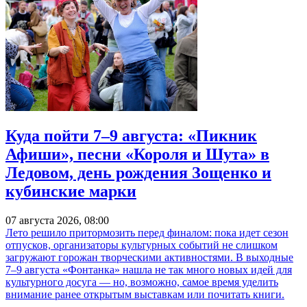
Куда пойти 7–9 августа: «Пикник
Афиши», песни «Короля и Шута» в
Ледовом, день рождения Зощенко и
кубинские марки
07 августа 2026, 08:00
Лето решило притормозить перед финалом: пока идет сезон
отпусков, организаторы культурных событий не слишком
загружают горожан творческими активностями. В выходные
7–9 августа «Фонтанка» нашла не так много новых идей для
культурного досуга — но, возможно, самое время уделить
внимание ранее открытым выставкам или почитать книги.