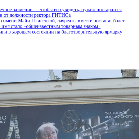
ечное затмение — чтобы его увидеть, нужно постараться
ен от должности ректора ГИТИСа
 имени Майи Плисецкой, лауреаты вместе поставят балет
о имя стало «общеизвестным товарным знаком»
ги в хорошем состоянии на благотворительную ярмарку