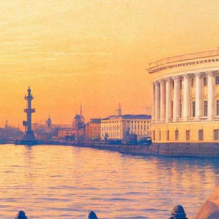
истр культуры Владимир Мединский поделился в Сочи на
 «получила развитие в России». Мединский также поведал, что
ский. Он классу это все пересказал — и они читают», —