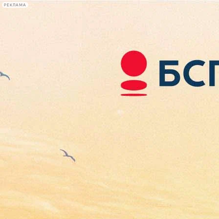
РЕКЛАМА
Афиша Plus
#телегид
Фонтанка.ру
Сегодня:
2026.08.08
15:15
Афиша Plus
кино
спектакли
выставки
концерты
лекции
книги
афиша плюс
новости
+