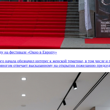
оду на фестивале «Окно в Европу»
го начала обозначил интерес к женской тематике, в том числе 
многом отвечает высказанному на открытии пожеланию председа