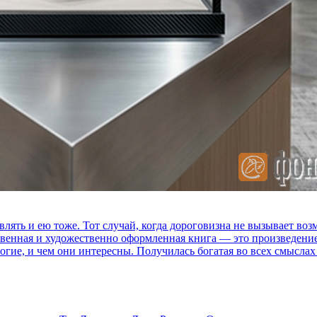
влять и ею тоже. Тот случай, когда дороговизна не вызывает в
ственная и художественно оформленная книга — это произведени
огие, и чем они интересны. Получилась богатая во всех смыслах