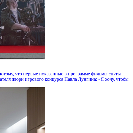
и потому, что первые показанные в программе фильмы сняты
теля жюри игрового конкурса Павла Лунгина: «Я хочу, чтобы