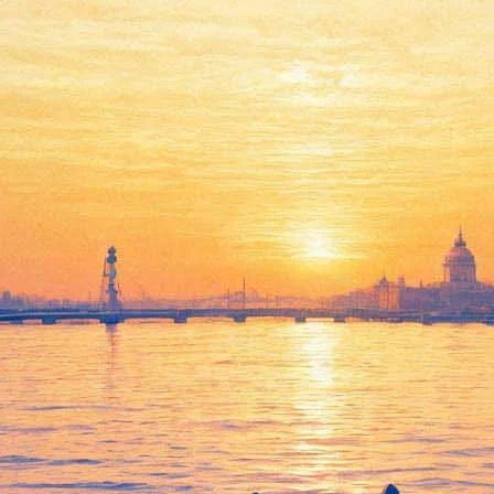
кий — первый рэпер
ским искусством. Своими воззрениями на хип-хоп движение мин
 что его «нервирует» рэп-культура. Но, зародившись в США, она
 помощью рэра: «Я сказал сыну, что первый рэпер — это Маяков
ношении к
Гнойному и Oxxxymiron’у
.
ербурга