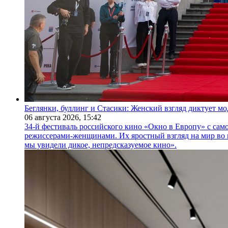
Беглянки, буллинг и Стасики: Женский взгляд диктует м
06 августа 2026,
15:42
34-й фестиваль российского кино «Окно в Европу» с само
режиссерами-женщинами. Их яростный взгляд на мир во 
мы увидели дикое, непредсказуемое кино».