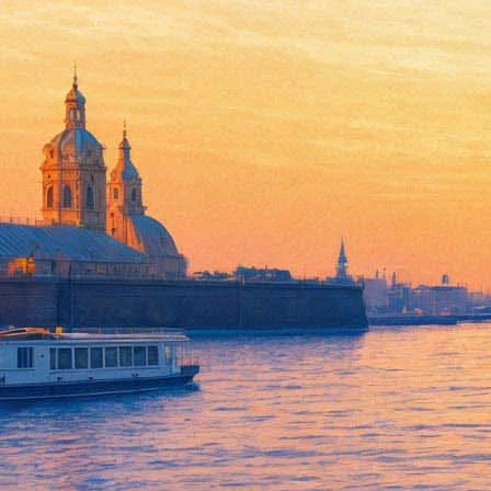
Министр культуры: Маяковс
16 октября 2018,
13:33
Версия для печати
Маяковский — первый рэпер, а рэп скоро будут называть рус
заседании дискуссионного форума «Валдай».
Об этом 16 октября сообщают
СМИ
. Так, чиновник признался,
пытается приучить подрастающее поколение к русской поэзии с
заметил Мединский.
Напомним, ранее министр культуры уже рассказал о своём от
«Фонтанка.ру»
Проект "Афиша Plus" реализован на средства гранта Санкт-Пет