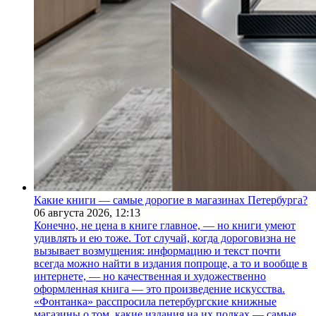
Какие книги — самые дорогие в магазинах Петербурга?
06 августа 2026,
12:13
Конечно, не цена в книге главное, — но книги умеют
удивлять и ею тоже. Тот случай, когда дороговизна не
вызывает возмущения: информацию и текст почти
всегда можно найти в издания попроще, а то и вообще в
интернете, — но качественная и художественно
оформленная книга — это произведение искусства.
«Фонтанка» расспросила петербургские книжные
магазины о том, какие издания на их полках — самые