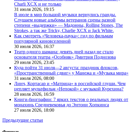
Charli XCX и не только
31 июля 2026,
19:15
В июле в мир большой музыки вернулись гранды.
Слушаем новые альбомы ветеранов сцены разной
степени «выдержки» — Мадонны, Rolling Stones, The
Strokes, а так же Tricky, Charlie XCX и Jack White.
Как смотреть «Человека-паука»: гид по фильмам
популярной киновселенной
30 июля 2026,
16:37
Театр одного шамана: девять дней назад не стало
основателя театра «Особняк» Дмитрия Поднозова
29 июля 2026,
23:45
Куда пойти 31 июля—2 августа: праздник флоксов,
«Пространственный сдвиг» у Манежа и «Музыка мира»
31 июля 2026,
08:00
Линч, Кортасар и «Матрица» в российской глуши. Чем
цепляет мультфильм «Непокой» с музыкой Курехина?
28 июля 2026,
16:59
Книги-биографии: 7 ярких текстов о реальных людях от
монахинь Средневековья до Энтони Хопкинса
27 июля 2026,
18:00
Предыдущие статьи
Фишки