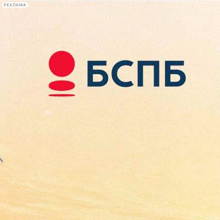
РЕКЛАМА
Афиша Plus
#телегид
Фонтанка.ру
Сегодня:
2026.08.09
09:44
Афиша Plus
кино
спектакли
выставки
концерты
лекции
книги
афиша плюс
новости
+