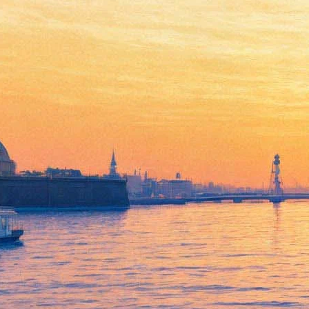
Погибла артистка Cirque du
Soleil
01 июля 2013,
17:58
Версия для печати
Цирковая артистка Сара Гийяр-Гийо погибла вечером в
субботу, 29 июня, сорвавшись с 15-метровой высоты во время
представления шоу «Ка» Cirque du Soleil в казино MGM Grand
в Лас-Вегасе.
Это первое происшествие со смертельным исходом в 30-
летней истории канадской цирковой компании, сообщает
газета The Las Vegas Sun.
Выпускница цирковой академии Анни Фрателлини,
парижанка Гияйр-Гийо проработала акробатом 22 года, в
труппе Cirque du Soleil выступала с 2004 года.