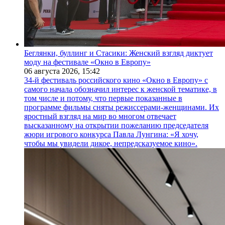
Беглянки, буллинг и Стасики: Женский взгляд диктует
моду на фестивале «Окно в Европу»
06 августа 2026,
15:42
34-й фестиваль российского кино «Окно в Европу» с
самого начала обозначил интерес к женской тематике, в
том числе и потому, что первые показанные в
программе фильмы сняты режиссерами-женщинами. Их
яростный взгляд на мир во многом отвечает
высказанному на открытии пожеланию председателя
жюри игрового конкурса Павла Лунгина: «Я хочу,
чтобы мы увидели дикое, непредсказуемое кино».