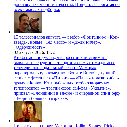
дорогие, и чем они интересны. Получилась богатая во
всех смыслах подборка.
15 телесериалов августа — выбор «Фонтанки»: «Коп-
звезда», новые «Тед Лессо» и «Джек Ричер»,
«Одержимость»
02 августа 2026,
18:53
Кто бы мог подумать, что российский стриминг
вывалит в середине лета одни из самых ожидаемых
телесериалов года: пятый сезон «Мажора»,
паранормальную комедию «Зовите Витю!», лучший
сериал с фестиваля «Пилот» — «Паша» и даже кибер-
драму «Фейк». Из зарубежных особо ожидаемых
телепроектов — третий сезон сай-фая «Укрытие»,
приквел «Блондинки в законе» и очередной спин-офф
«Теории большого взрыва».
Новая музыка июля: Мадонна, Rolling Stones, Tricky,