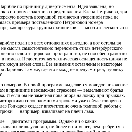
Ларибле по принципу дивертисмента. Идея заявлена, но
ок в сторону сюжетного представления. Елена Петрикова, три
иссерскую поступь воздушной гимнастки уверенной пока не
тоялась премьера поставленного Петриковой номера
анре, как дрессура крупных хищников — насытить легкостью и
рибле подан во всех отношениях выгодно, а вот остальная
не смогла самостоятельно переломить стиль петербургского
оценно освоить цирковое пространство, не способен грамотно
 в номера. Недостаточная техническая оснащенность цирка не
удто клоун забыл слова. Без внимания оставлены и некоторые
я Ларибле. Там же, где его выход не предусмотрен, публику
й.
лю номеров. В новой программе выделяется молодое поколение
 там в принципе невозможна страховка — выделывают братья
. И если бы не заметная пока опора на лонжу при прыжках,
 авторскими головоломными трюками уже сейчас говорят о
ав Гончаров создает впечатление очень темповой работы с
 трюки — например, взваливает на плечи льва.
ле — двигатели программы. Однако ни о каких
ыкованы лишь условно, ни более и ни менее, чем требуется в
кроме коммерческих, и может ли петербургский цирк в