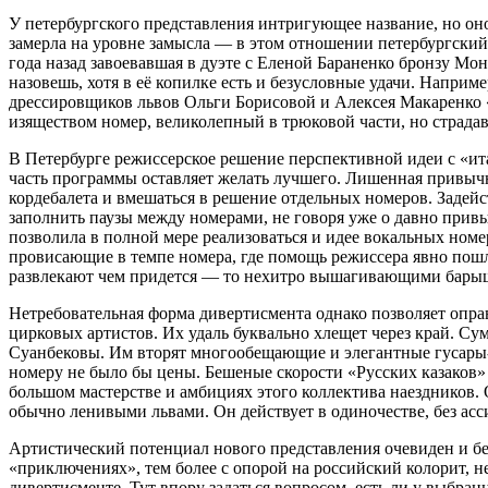
У петербургского представления интригующее название, но оно
замерла на уровне замысла — в этом отношении петербургский 
года назад завоевавшая в дуэте с Еленой Бараненко бронзу Мо
назовешь, хотя в её копилке есть и безусловные удачи. Наприм
дрессировщиков львов Ольги Борисовой и Алексея Макаренко 
изяществом номер, великолепный в трюковой части, но страд
В Петербурге режиссерское решение перспективной идеи с «ит
часть программы оставляет желать лучшего. Лишенная привычн
кордебалета и вмешаться в решение отдельных номеров. Задей
заполнить паузы между номерами, не говоря уже о давно прив
позволила в полной мере реализоваться и идее вокальных номер
провисающие в темпе номера, где помощь режиссера явно пошла
развлекают чем придется — то нехитро вышагивающими барышн
Нетребовательная форма дивертисмента однако позволяет опра
цирковых артистов. Их удаль буквально хлещет через край. 
Суанбековы. Им вторят многообещающие и элегантные гусары-э
номеру не было бы цены. Бешеные скорости «Русских казаков
большом мастерстве и амбициях этого коллектива наездников.
обычно ленивыми львами. Он действует в одиночестве, без асс
Артистический потенциал нового представления очевиден и б
«приключениях», тем более с опорой на российский колорит, н
дивертисменте. Тут впору задаться вопросом, есть ли у выбран