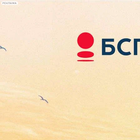
РЕКЛАМА
Афиша Plus
#телегид
Фонтанка.ру
Сегодня:
2026.08.08
14:35
Афиша Plus
кино
спектакли
выставки
концерты
лекции
книги
афиша плюс
новости
+