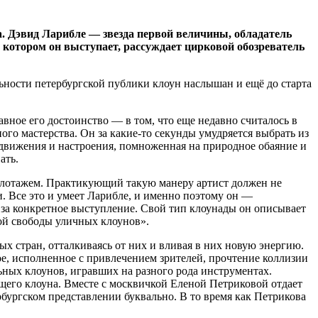
а. Дэвид Ларибле — звезда первой величины, обладатель
а котором он выступает,
рассуждает цирковой обозреватель
льности петербургской публики клоун наслышан и ещё до старта
ое его достоинство — в том, что еще недавно считалось в
ого мастерства. Он за какие-то секунды умудряется выбрать из
е движения и настроения, помноженная на природное обаяние и
ать.
пилотажем. Практикующий такую манеру артист должен не
. Все это и умеет Ларибле, и именно поэтому он —
 за конкретное выступление. Свой тип клоунады он описывает
ой свободы уличных клоунов».
 стран, отталкиваясь от них и вливая в них новую энергию.
ое, исполненное с привлечением зрителей, прочтение коллизии
ых клоунов, игравших на разного рода инструментах.
щего клоуна. Вместе с москвичкой Еленой Петриковой отдает
бургском представлении буквально. В то время как Петрикова