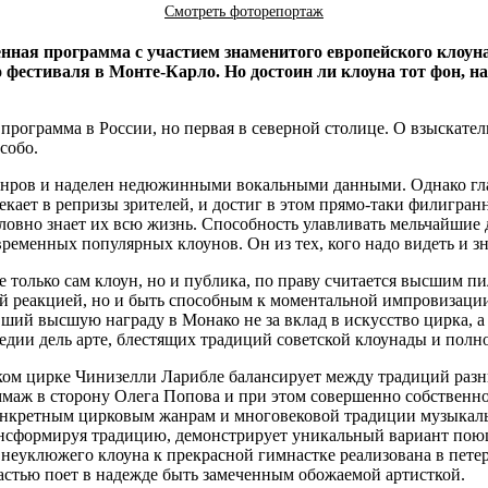
Смотреть фоторепортаж
енная программа с участием знаменитого европейского клоун
о фестиваля в Монте-Карло. Но достоин ли клоуна тот фон, н
программа в России, но первая в северной столице. О взыскате
собо.
нров и наделен недюжинными вокальными данными. Однако главн
кает в репризы зрителей, и достиг в этом прямо-таки филигранн
 словно знает их всю жизнь. Способность улавливать мельчайши
ременных популярных клоунов. Он из тех, кого надо видеть и зн
е только сам клоун, но и публика, по праву считается высшим 
й реакцией, но и быть способным к моментальной импровизации
ший высшую награду в Монако не за вклад в искусство цирка, а
дии дель арте, блестящих традиций советской клоунады и полн
ом цирке Чинизелли Ларибле балансирует между традиций разных
оммаж в сторону Олега Попова и при этом совершенно собственн
нкретным цирковым жанрам и многовековой традиции музыкальн
рансформируя традицию, демонстрирует уникальный вариант пою
неуклюжего клоуна к прекрасной гимнастке реализована в петер
растью поет в надежде быть замеченным обожаемой артисткой.