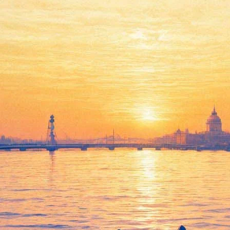
цирке Чинизелли: Без приклю