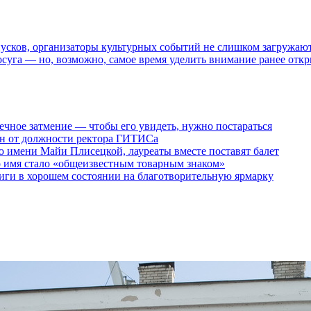
пусков, организаторы культурных событий не слишком загружаю
осуга — но, возможно, самое время уделить внимание ранее отк
ечное затмение — чтобы его увидеть, нужно постараться
ен от должности ректора ГИТИСа
 имени Майи Плисецкой, лауреаты вместе поставят балет
о имя стало «общеизвестным товарным знаком»
ги в хорошем состоянии на благотворительную ярмарку