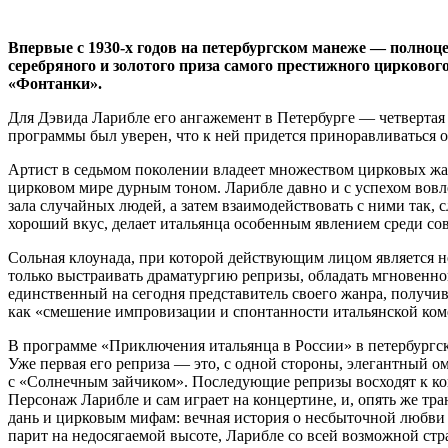
Впервые с 1930-х годов на петербургском манеже — полноц
серебряного и золотого приза самого престижного цирковог
«Фонтанки».
Для Дэвида Ларибле его ангажемент в Петербурге — четвертая 
программы был уверен, что к ней придется приноравливаться о
Артист в седьмом поколении владеет множеством цирковых жа
цирковом мире дурным тоном. Ларибле давно и с успехом вовле
зала случайных людей, а затем взаимодействовать с ними так,
хороший вкус, делает итальянца особенным явлением среди сов
Сольная клоунада, при которой действующим лицом является н
только выстраивать драматургию репризы, обладать мгновенно
единственный на сегодня представитель своего жанра, получив
как «смешение импровизации и спонтанности итальянской коме
В программе «Приключения итальянца в России» в петербургск
Уже первая его реприза — это, с одной стороны, элегантный 
с «Солнечным зайчиком». Последующие репризы восходят к ко
Персонаж Ларибле и сам играет на концертине, и, опять же т
дань и цирковым мифам: вечная история о несбыточной любви 
парит на недосягаемой высоте, Ларибле со всей возможной ст