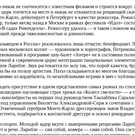
 никак не соотносится с известным фильмом и строится вокруг 
цирк топчется на месте и никак не отважится на решающий скач
нте-Карло, дебютирует в Петербурге в качестве режиссера. Реж
ер, только месяц назад в Москве в рамках фестиваля «Идол» сос
«В садах Ривенделла». Режиссеру удалось — в таком сложном ж
авший прежде тяжеловесностью и длиннотами.
альянцем в России» реализовалось лишь отчасти: бенефициант Ла
ых московских коллег — художников и хореографов, Петрикова 
ствованный в программе шоу-балет «Антре» не в состоянии полн
ычной в современном цирке интеграции танцевальных элементов
ов Ларибле. Звук растекается по залу так, что порой кажется, б
 бы на пользу артистам. Паззл складывается во многом благодар
ями из кордебалета, то незатейливыми играми в мяч с публико
вдать присутствие в одном представлении самых разных по сти
Сумасшедшие нагоняющие страх трюки на «Колесе смелости» — а
квилибристы на першах под руководством Таалайбека Саралаева
» под управлением Виолетты Александровой-Серж в сочетании с
 Отмеченный серебром Монте-Карло дрессировщик львов Владисл
истента, подбирается к контактной дрессуре и освоил рекордные
есспорен. Молодой задор вкупе с выверенными репризами Лариб
ет и речи. Ларибле — сам собой, номера — сами собой. Они сост
ного для программы удачного названия хоть какие-то критерии, 