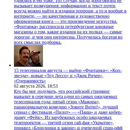
удивлять и ею тоже. Тот случай, когда дороговизна не
вызывает возмущения: информацию и текст почти
всегда можно найти в издания попроще, а то и вообще в
интернете, — но качественная и художественно
оформленная книга — это произведение искусства.
«Фонтанка» расспросила петербургские книжные
магазины о том, какие издания на их полках — самые
дорогие, и чем они интересны. Получилась богатая во
всех смыслах подборка.
15 телесериалов августа — выбор «Фонтанки»: «Коп-
звезда», новые «Тед Лессо» и «Джек Ричер»,
«Одержимость»
02 августа 2026,
18:53
Кто бы мог подумать, что российский стриминг
вывалит в середине лета одни из самых ожидаемых
телесериалов года: пятый сезон «Мажора»,
паранормальную комедию «Зовите Витю!», лучший
сериал с фестиваля «Пилот» — «Паша» и даже кибер-
драму «Фейк». Из зарубежных особо ожидаемых
телепроектов — третий сезон сай-фая «Укрытие»,
приквел «Блондинки в законе» и очередной спин-офф