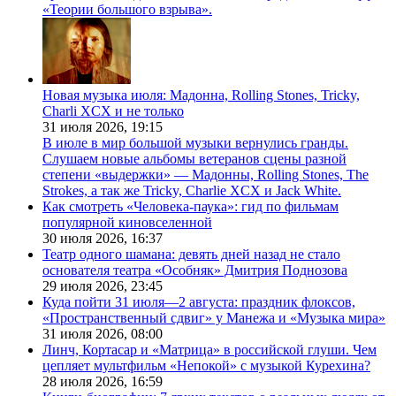
«Теории большого взрыва».
Новая музыка июля: Мадонна, Rolling Stones, Tricky,
Charli XCX и не только
31 июля 2026,
19:15
В июле в мир большой музыки вернулись гранды.
Слушаем новые альбомы ветеранов сцены разной
степени «выдержки» — Мадонны, Rolling Stones, The
Strokes, а так же Tricky, Charlie XCX и Jack White.
Как смотреть «Человека-паука»: гид по фильмам
популярной киновселенной
30 июля 2026,
16:37
Театр одного шамана: девять дней назад не стало
основателя театра «Особняк» Дмитрия Поднозова
29 июля 2026,
23:45
Куда пойти 31 июля—2 августа: праздник флоксов,
«Пространственный сдвиг» у Манежа и «Музыка мира»
31 июля 2026,
08:00
Линч, Кортасар и «Матрица» в российской глуши. Чем
цепляет мультфильм «Непокой» с музыкой Курехина?
28 июля 2026,
16:59