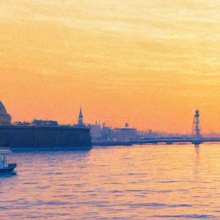
Скончался французский
шансонье Шарль Азнавур
01 октября 2018,
15:16
Версия для печати
Легендарный французский шансонье Шарль Азнавур
скончался 1 октября в возрасте 94 лет. Об этом сообщает
Agence France-Presse
со ссылкой на представителя музыканта.
Певец, автор песен и актер армянского происхождения
написал свыше 1300 песен и сыграл в шести десятках карти;
по итогам опроса журнала Time был признан лучшим
эстрадным исполнителем ХХ века. Песня Азнавура «Вечная
любовь», прозвучавшая в картине «Тегеран-43», стала в СССР
хитом, который перепевали многие артисты.
В апреле 2018 года Азнавур, приехавший в Петербург с