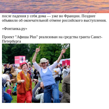
концертом в БКЗ «Октябрьский»,
был экстренно
госпитализирован
, а его концерт — перенесен на год. Однако
в мае
появилась информация
о новой госпитализации артиста
после падения у себя дома — уже во Франции. Позднее
объявили об окончательной отмене российского выступления.
«Фонтанка.ру»
Проект "Афиша Plus" реализован на средства гранта Санкт-
Петербурга