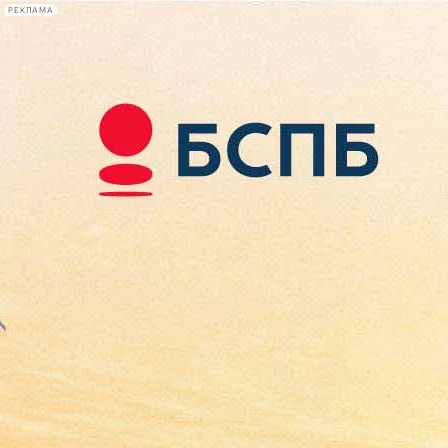
РЕКЛАМА
Афиша Plus
#телегид
Фонтанка.ру
Сегодня:
2026.08.08
17:43
Афиша Plus
кино
спектакли
выставки
концерты
лекции
книги
афиша плюс
новости
+