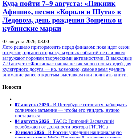
Куда пойти 7–9 августа: «Пикник
Афиши», песни «Короля и Шута» в
Ледовом, день рождения Зощенко и
кубинские марки
07 августа 2026, 08:00
Лето решило притормозить перед финалом: пока идет сезон
отпусков, организаторы культурных событий не слишком
загружают горожан творческими активностями. В выходные
7–9 августа «Фонтанка» нашла не так много новых идей для
культурного досуга — но, возможно, самое время уделить
внимание ранее открытым выставкам или почитать книги.
Новости
07 августа 2026
- В Петербурге готовятся наблюдать
солнечное затмение — чтобы его увидеть, нужно
постараться
04 августа 2026
- ТАСС: Григорий Заславский
освобожден от должности ректора ГИТИСа
30 июля 2026
- В России учредили национальную
премию имени Майи Плисецкой, лауреаты вместе