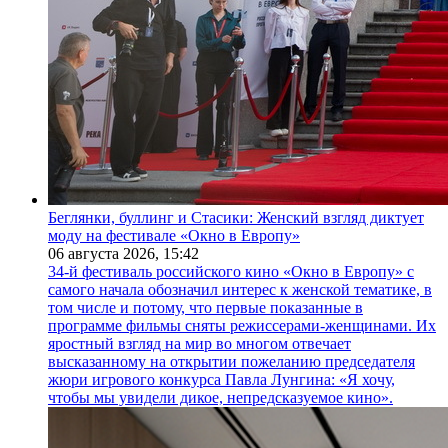
Беглянки, буллинг и Стасики: Женский взгляд диктует
моду на фестивале «Окно в Европу»
06 августа 2026,
15:42
34-й фестиваль российского кино «Окно в Европу» с
самого начала обозначил интерес к женской тематике, в
том числе и потому, что первые показанные в
программе фильмы сняты режиссерами-женщинами. Их
яростный взгляд на мир во многом отвечает
высказанному на открытии пожеланию председателя
жюри игрового конкурса Павла Лунгина: «Я хочу,
чтобы мы увидели дикое, непредсказуемое кино».