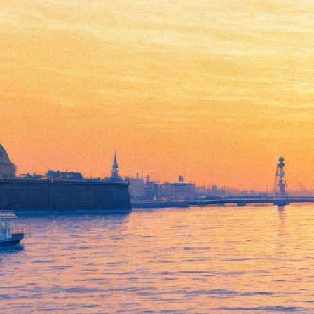
Арт-группа {родина} назвала
дату своей «смерти» и
приступает к
самоуничтожению
26 сентября 2018,
17:05
Версия для печати
Петербургские арт-активисты из группы {родина} проведут
первую выставку своего творчества в ДК Розы. Экспозиция
одновременно может стать последней. Об этом сами
участники объединения объявили в анонсе проекта в
социальной сети.
«Это будет первая выставка {родины}: несмотря на то, что
она выступала инициаторкой нескольких коллективных