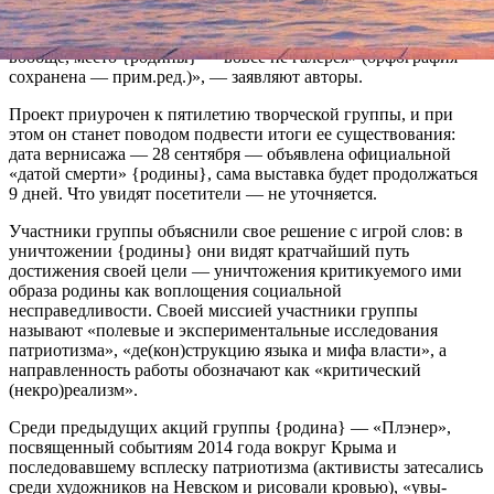
выставочных проектов («педартудар», «как бы чего не
вышло» и т.д.), собственных выставок у неё ещё не было. да и
вообще, место {родины} — вовсе не галерея» (орфография
сохранена — прим.ред.)», — заявляют авторы.
Проект приурочен к пятилетию творческой группы, и при
этом он станет поводом подвести итоги ее существования:
дата вернисажа — 28 сентября — объявлена официальной
«датой смерти» {родины}, сама выставка будет продолжаться
9 дней. Что увидят посетители — не уточняется.
Участники группы объяснили свое решение с игрой слов: в
уничтожении {родины} они видят кратчайший путь
достижения своей цели — уничтожения критикуемого ими
образа родины как воплощения социальной
несправедливости. Своей миссией участники группы
называют «полевые и экспериментальные исследования
патриотизма», «де(кон)струкцию языка и мифа власти», а
направленность работы обозначают как «критический
(некро)реализм».
Среди предыдущих акций группы {родина} — «Плэнер»,
посвященный событиям 2014 года вокруг Крыма и
последовавшему всплеску патриотизма (активисты затесались
среди художников на Невском и рисовали кровью), «увы-