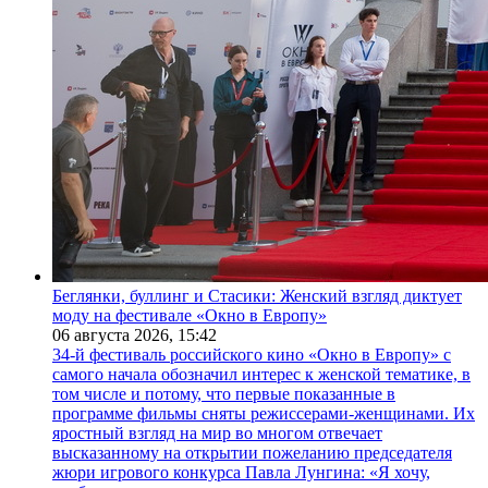
Беглянки, буллинг и Стасики: Женский взгляд диктует
моду на фестивале «Окно в Европу»
06 августа 2026,
15:42
34-й фестиваль российского кино «Окно в Европу» с
самого начала обозначил интерес к женской тематике, в
том числе и потому, что первые показанные в
программе фильмы сняты режиссерами-женщинами. Их
яростный взгляд на мир во многом отвечает
высказанному на открытии пожеланию председателя
жюри игрового конкурса Павла Лунгина: «Я хочу,