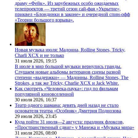
драму «Фейк». Из зарубежных особо ожидаемых
телепроектов — третий сезон сай-фая «Укрытие»,
приквел «Блондинки в законе» и очередной спин-офф
«Теории большого взрыва».
Новая музыка июля: Мадонна, Rolling Stones, Tricky,
Charli XCX и не только
31 июля 2026,
19:15
В июле в мир большой музыки вернулись гранды.
Слушаем новые альбомы ветеранов сцены разной
степени «выдержки» — Мадонны, Rolling Stones, The
Strokes, а так же Tricky, Charlie XCX и Jack White.
Как смотреть «Человека-паука»: гид по фильмам
популярной киновселенной
30 июля 2026,
16:37
Театр одного шамана: девять дней назад не стало
основателя театра «Особняк» Дмитрия Поднозова
29 июля 2026,
23:45
Куда пойти 31 июля—2 августа: праздник флоксов,
«Пространственный сдвиг» у Манежа и «Музыка мира»
31 июля 2026,
08:00