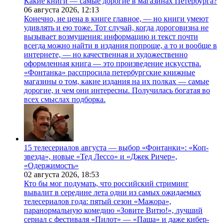
Какие книги — самые дорогие в магазинах Петербурга?
06 августа 2026,
12:13
Конечно, не цена в книге главное, — но книги умеют
удивлять и ею тоже. Тот случай, когда дороговизна не
вызывает возмущения: информацию и текст почти
всегда можно найти в издания попроще, а то и вообще в
интернете, — но качественная и художественно
оформленная книга — это произведение искусства.
«Фонтанка» расспросила петербургские книжные
магазины о том, какие издания на их полках — самые
дорогие, и чем они интересны. Получилась богатая во
всех смыслах подборка.
15 телесериалов августа — выбор «Фонтанки»: «Коп-
звезда», новые «Тед Лессо» и «Джек Ричер»,
«Одержимость»
02 августа 2026,
18:53
Кто бы мог подумать, что российский стриминг
вывалит в середине лета одни из самых ожидаемых
телесериалов года: пятый сезон «Мажора»,
паранормальную комедию «Зовите Витю!», лучший
сериал с фестиваля «Пилот» — «Паша» и даже кибер-