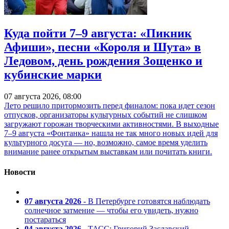
Куда пойти 7–9 августа: «Пикник
Афиши», песни «Короля и Шута» в
Ледовом, день рождения Зощенко и
кубинские марки
07 августа 2026, 08:00
Лето решило притормозить перед финалом: пока идет сезон
отпусков, организаторы культурных событий не слишком
загружают горожан творческими активностями. В выходные
7–9 августа «Фонтанка» нашла не так много новых идей для
культурного досуга — но, возможно, самое время уделить
внимание ранее открытым выставкам или почитать книги.
Новости
07 августа 2026
- В Петербурге готовятся наблюдать
солнечное затмение — чтобы его увидеть, нужно
постараться
04 августа 2026
- ТАСС: Григорий Заславский