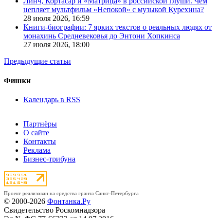
Линч, Кортасар и «Матрица» в российской глуши. Чем
цепляет мультфильм «Непокой» с музыкой Курехина?
28 июля 2026,
16:59
Книги-биографии: 7 ярких текстов о реальных людях от
монахинь Средневековья до Энтони Хопкинса
27 июля 2026,
18:00
Предыдущие статьи
Фишки
Календарь в RSS
Партнёры
О сайте
Контакты
Реклама
Бизнес-трибуна
Проект реализован на средства гранта Санкт-Петербурга
© 2000-2026
Фонтанка.Ру
Свидетельство Роскомнадзора