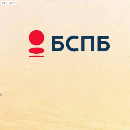
РЕКЛАМА
Афиша Plus
#телегид
Фонтанка.ру
Сегодня:
2026.08.08
15:10
Афиша Plus
кино
спектакли
выставки
концерты
лекции
книги
афиша плюс
новости
+