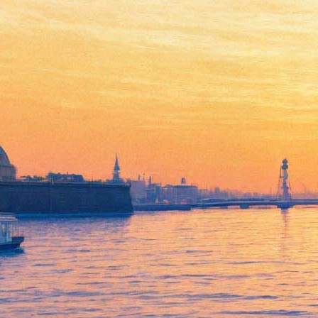
На кастинг для мюзикла
"Пола Негри" прибыли
Носков, Смолкин, Ожогин,
Стоцкая (фото)