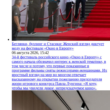
Беглянки, буллинг и Стасики: Женский взгляд диктует
моду на фестивале «Окно в Европу»
06 августа 2026,
15:42
34-й фестиваль российского кино «Окно в Европу» с
самого начала обозначил интерес к женской тематике, в
том числе и потому, что первые показанные в
программе фильмы сняты режиссерами-женщинами. Их
яростный взгляд на мир во многом отвечает
высказанному на открытии пожеланию председателя
жюри игрового конкурса Павла Лунгина: «Я хочу,
чтобы мы увидели дикое, непредсказуемое кино».