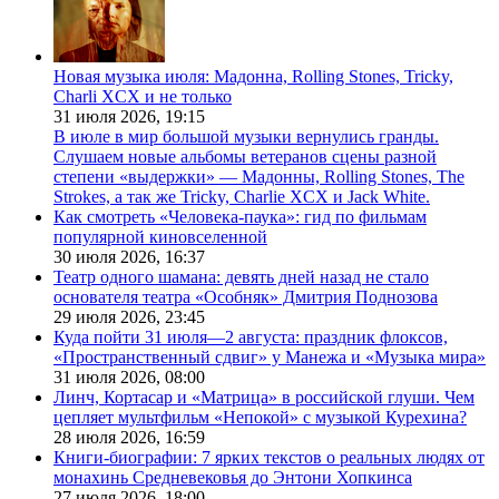
Новая музыка июля: Мадонна, Rolling Stones, Tricky,
Charli XCX и не только
31 июля 2026,
19:15
В июле в мир большой музыки вернулись гранды.
Слушаем новые альбомы ветеранов сцены разной
степени «выдержки» — Мадонны, Rolling Stones, The
Strokes, а так же Tricky, Charlie XCX и Jack White.
Как смотреть «Человека-паука»: гид по фильмам
популярной киновселенной
30 июля 2026,
16:37
Театр одного шамана: девять дней назад не стало
основателя театра «Особняк» Дмитрия Поднозова
29 июля 2026,
23:45
Куда пойти 31 июля—2 августа: праздник флоксов,
«Пространственный сдвиг» у Манежа и «Музыка мира»
31 июля 2026,
08:00
Линч, Кортасар и «Матрица» в российской глуши. Чем
цепляет мультфильм «Непокой» с музыкой Курехина?
28 июля 2026,
16:59
Книги-биографии: 7 ярких текстов о реальных людях от
монахинь Средневековья до Энтони Хопкинса
27 июля 2026,
18:00