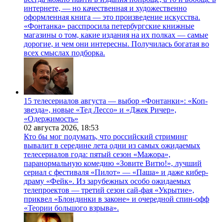
интернете, — но качественная и художественно
оформленная книга — это произведение искусства.
«Фонтанка» расспросила петербургские книжные
магазины о том, какие издания на их полках — самые
дорогие, и чем они интересны. Получилась богатая во
всех смыслах подборка.
15 телесериалов августа — выбор «Фонтанки»: «Коп-
звезда», новые «Тед Лессо» и «Джек Ричер»,
«Одержимость»
02 августа 2026,
18:53
Кто бы мог подумать, что российский стриминг
вывалит в середине лета одни из самых ожидаемых
телесериалов года: пятый сезон «Мажора»,
паранормальную комедию «Зовите Витю!», лучший
сериал с фестиваля «Пилот» — «Паша» и даже кибер-
драму «Фейк». Из зарубежных особо ожидаемых
телепроектов — третий сезон сай-фая «Укрытие»,
приквел «Блондинки в законе» и очередной спин-офф
«Теории большого взрыва».