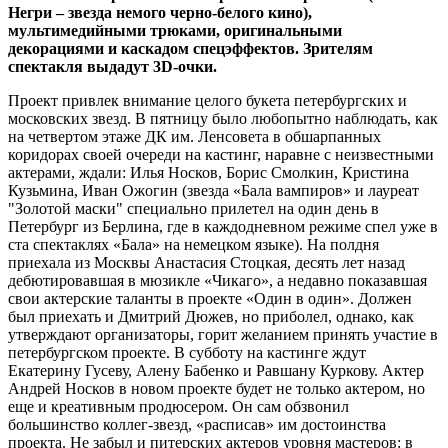
Негри – звезда немого черно-белого кино),
мультимедийными трюками, оригинальными
декорациями и каскадом спецэффектов. Зрителям
спектакля выдадут 3D-очки.
Проект привлек внимание целого букета петербургских и
московских звезд. В пятницу было любопытно наблюдать, как
на четвертом этаже ДК им. Ленсовета в обшарпанных
коридорах своей очереди на кастинг, наравне с неизвестными
актерами, ждали: Илья Носков, Борис Смолкин, Кристина
Кузьмина, Иван Ожогин (звезда «Бала вампиров» и лауреат
"Золотой маски" специально прилетел на один день в
Петербург из Берлина, где в каждодневном режиме спел уже в
ста спектаклях «Бала» на немецком языке). На полдня
приехала из Москвы Анастасия Стоцкая, десять лет назад
дебютировавшая в мюзикле «Чикаго», а недавно показавшая
свои актерские таланты в проекте «Один в один». Должен
был приехать и Дмитрий Дюжев, но приболел, однако, как
утверждают организаторы, горит желанием принять участие в
петербургском проекте. В субботу на кастинге ждут
Екатерину Гусеву, Алену Бабенко и Равшану Куркову. Актер
Андрей Носков в новом проекте будет не только актером, но
еще и креативным продюсером. Он сам обзвонил
большинство коллег-звезд, «расписав» им достоинства
проекта. Не забыл и питерских актеров уровня мастеров: в