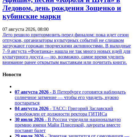
Ледовом, день рождения Зощенко и
кубинские марки
07 августа 2026, 08:00
Лето решило притормозить перед финалом: пока идет сезон
отпусков, организаторы культурных событий не слишком
загружают горожан творческими активностями. В выходные
7–9 августа «Фонтанка» нашла не так много новых идей для
культурного досуга — но, возможно, самое время уделить
внимание ранее открытым выставкам или почитать книги.
Новости
07 августа 2026
- В Петербурге готовятся наблюдать
солнечное затмение — чтобы его увидеть, нужно
постараться
04 августа 2026
- ТАСС: Григорий Заславский
освобожден от должности ректора ГИТИСа
30 июля 2026
- В России учредили национальную
премию имени Майи Плисецкой, лауреаты вместе
поставят балет
29 июля 2026
- Эрмитаж защитится от самозванцев —