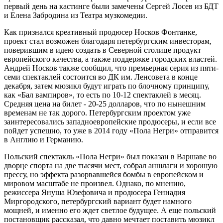
первый день на кастинге были замечены Сергей Лосев из БДТ
и Елена Забродина из Театра музкомедии.
Как признался креативный продюсер Носков Фонтанке,
проект стал возможен благодаря петербургским инвесторам,
поверившим в идею создать в Северной столице продукт
европейского качества, а также поддержке городских властей.
Андрей Носков также сообщил, что премьерная серия из пяти-
семи спектаклей состоится во ДК им. Ленсовета в конце
декабря, затем мюзикл будут играть по блочному принципу,
как «Бал вампиров», то есть по 10-12 спектаклей в месяц.
Средняя цена на билет - 20-25 долларов, что по нынешним
временам не так дорого. Петербургским проектом уже
заинтересовались западноевропейские продюсеры, и если все
пойдет успешно, то уже в 2014 году «Пола Негри» отправится
в Англию и Германию.
Польский спектакль «Пола Негри» был показан в Варшаве во
дворце спорта на две тысячи мест, собрал аншлаги и хорошую
прессу, но эффекта разорвавшейся бомбы в европейском и
мировом масштабе не произвел. Однако, по мнению,
режиссера Януша Юзефовича и продюсера Геннадия
Миргородского, петербургский вариант будет намного
мощней, и именно его ждет светлое будущее. А еще польский
постановщик рассказал, что давно мечтает поставить мюзикл