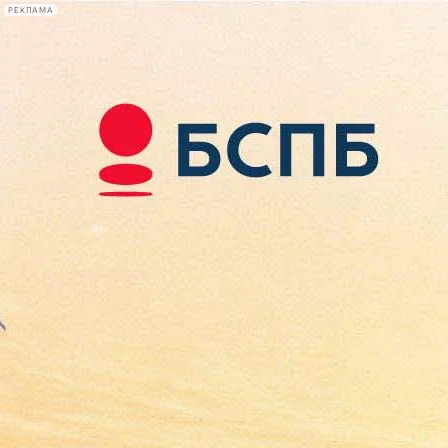
РЕКЛАМА
Афиша Plus
#телегид
Фонтанка.ру
Сегодня:
2026.08.09
11:33
Афиша Plus
кино
спектакли
выставки
концерты
лекции
книги
афиша плюс
новости
+