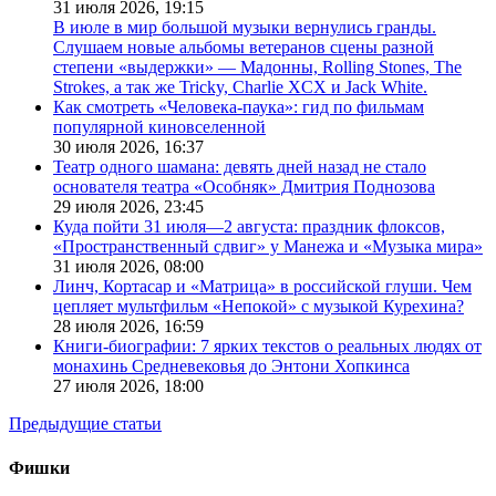
31 июля 2026,
19:15
В июле в мир большой музыки вернулись гранды.
Слушаем новые альбомы ветеранов сцены разной
степени «выдержки» — Мадонны, Rolling Stones, The
Strokes, а так же Tricky, Charlie XCX и Jack White.
Как смотреть «Человека-паука»: гид по фильмам
популярной киновселенной
30 июля 2026,
16:37
Театр одного шамана: девять дней назад не стало
основателя театра «Особняк» Дмитрия Поднозова
29 июля 2026,
23:45
Куда пойти 31 июля—2 августа: праздник флоксов,
«Пространственный сдвиг» у Манежа и «Музыка мира»
31 июля 2026,
08:00
Линч, Кортасар и «Матрица» в российской глуши. Чем
цепляет мультфильм «Непокой» с музыкой Курехина?
28 июля 2026,
16:59
Книги-биографии: 7 ярких текстов о реальных людях от
монахинь Средневековья до Энтони Хопкинса
27 июля 2026,
18:00
Предыдущие статьи
Фишки