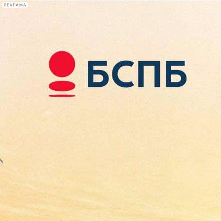
РЕКЛАМА
Афиша Plus
#телегид
Фонтанка.ру
Сегодня:
2026.08.08
21:39
Афиша Plus
кино
спектакли
выставки
концерты
лекции
книги
афиша плюс
новости
+