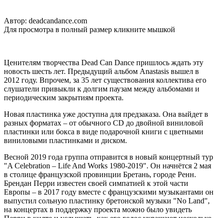
Автор: deadcandance.com
Для просмотра в полный размер кликните мышкой
Ценителям творчества Dead Can Dance пришлось ждать эту
новость шесть лет. Предыдущий альбом Anastasis вышел в
2012 году. Впрочем, за 35 лет существования коллектива его
слушатели привыкли к долгим паузам между альбомами и
периодическим закрытиям проекта.
Новая пластинка уже доступна для предзаказа. Она выйдет в
разных форматах – от обычного CD до двойной виниловой
пластинки или бокса в виде подарочной книги с цветными
виниловыми пластинками и диском.
Весной 2019 года группа отправится в новый концертный тур
"A Celebration – Life And Works 1980-2019". Он начнётся 2 мая
в столице французской провинции Бретань, городе Ренн.
Брендан Перри известен своей симпатией к этой части
Европы – в 2017 году вместе с французскими музыкантами он
выпустил сольную пластинку бретонской музыки "No Land",
на концертах в поддержку проекта можно было увидеть