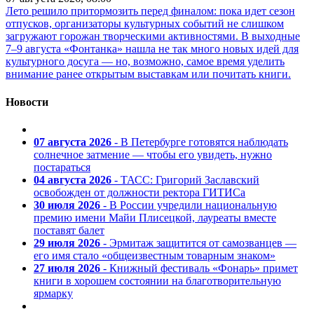
Лето решило притормозить перед финалом: пока идет сезон
отпусков, организаторы культурных событий не слишком
загружают горожан творческими активностями. В выходные
7–9 августа «Фонтанка» нашла не так много новых идей для
культурного досуга — но, возможно, самое время уделить
внимание ранее открытым выставкам или почитать книги.
Новости
07 августа 2026
- В Петербурге готовятся наблюдать
солнечное затмение — чтобы его увидеть, нужно
постараться
04 августа 2026
- ТАСС: Григорий Заславский
освобожден от должности ректора ГИТИСа
30 июля 2026
- В России учредили национальную
премию имени Майи Плисецкой, лауреаты вместе
поставят балет
29 июля 2026
- Эрмитаж защитится от самозванцев —
его имя стало «общеизвестным товарным знаком»
27 июля 2026
- Книжный фестиваль «Фонарь» примет
книги в хорошем состоянии на благотворительную
ярмарку