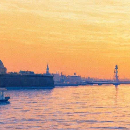
Dead Can Dance выпустят
новый альбом. Его могут
презентовать в Петербурге
05 сентября 2018,
19:01
Версия для печати
Культовая австралийско-ирландская группа Dead Can Dance
выпустит десятый студийный альбом 2 ноября. Об этом
музыканты сообщили на своем официальном сайте.
Пластинка получила название Dionysus – в честь
древнегреческого бога виноделия, религиозного экстаза и
театра Диониса. О том, что легендарный дуэт Лизы Джеррард
и Брендана Перри готовит новый диск, стало известно в
апреле, когда господин Перри сообщил, что альбом уже
проходит стадию мастеринга в знаменитой студии Abbey
Road.