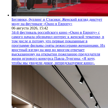
Беглянки, буллинг и Стасики: Женский взгляд диктует
моду на фестивале «Окно в Европу»
06 августа 2026,
15:42
34-й фестиваль российского кино «Окно в Европу» с
самого начала обозначил интерес к женской тематике, в
том числе и потому, что первые показанные в
программе фильмы сняты режиссерами-женщинами. Их
яростный взгляд на мир во многом отвечает
высказанному на открытии пожеланию председателя
жюри игрового конкурса Павла Лунгина: «Я хочу,
чтобы мы увидели дикое, непредсказуемое кино».