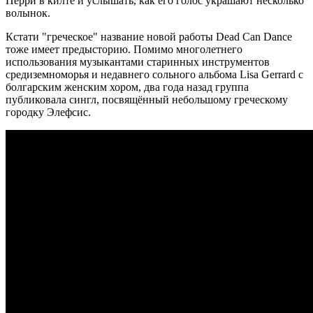
Перри в килте и услышать, как его голос украшают несколько
волынок.
Кстати "греческое" название новой работы Dead Can Dance
тоже имеет предысторию. Помимо многолетнего
использования музыкантами старинных инструментов
средиземноморья и недавнего сольного альбома Lisa Gerrard c
болгарским женским хором, два года назад группа
публиковала сингл, посвящённый небольшому греческому
городку Элефсис.