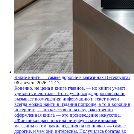
Какие книги — самые дорогие в магазинах Петербурга?
06 августа 2026,
12:13
Конечно, не цена в книге главное, — но книги умеют
удивлять и ею тоже. Тот случай, когда дороговизна не
вызывает возмущения: информацию и текст почти
всегда можно найти в издания попроще, а то и вообще в
интернете, — но качественная и художественно
оформленная книга — это произведение искусства.
«Фонтанка» расспросила петербургские книжные
магазины о том, какие издания на их полках — самые
дорогие, и чем они интересны. Получилась богатая во