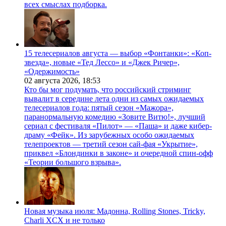
всех смыслах подборка.
15 телесериалов августа — выбор «Фонтанки»: «Коп-
звезда», новые «Тед Лессо» и «Джек Ричер»,
«Одержимость»
02 августа 2026,
18:53
Кто бы мог подумать, что российский стриминг
вывалит в середине лета одни из самых ожидаемых
телесериалов года: пятый сезон «Мажора»,
паранормальную комедию «Зовите Витю!», лучший
сериал с фестиваля «Пилот» — «Паша» и даже кибер-
драму «Фейк». Из зарубежных особо ожидаемых
телепроектов — третий сезон сай-фая «Укрытие»,
приквел «Блондинки в законе» и очередной спин-офф
«Теории большого взрыва».
Новая музыка июля: Мадонна, Rolling Stones, Tricky,
Charli XCX и не только