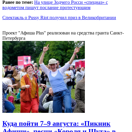
Ранее по теме:
На улице Зодчего Росси «спецназ» с
водометом пишут послание протестующим
Спектакль о Pussy Riot получил приз в Великобритании
Проект "Афиша Plus" реализован на средства гранта Санкт-
Петербурга
Куда пойти 7–9 августа: «Пикник
Афиши», песни «Короля и Шута» в