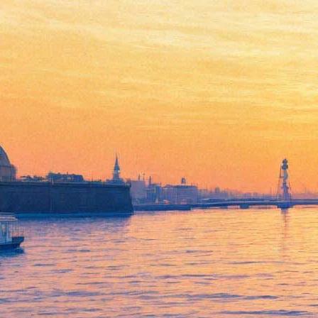
Том Стоппард прислал
московскому Молодежному
театру для постановки свою
последнюю пьесу
28 августа 2018,
17:27
Версия для печати
Московский Российский академический молодежный театр
(РАМТ) в этом сезоне поставит последнюю из написанных к
настоящему времени пьес Тома Стоппарда — «Трудная
задача» ("Проблема"). По словам художественного
руководителя театра Алексея Бородина, который станет
режиссером постановки, премьера состоится в начале
следующего года.