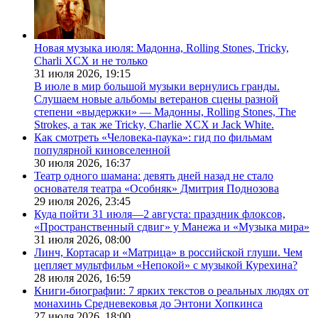
Новая музыка июля: Мадонна, Rolling Stones, Tricky,
Charli XCX и не только
31 июля 2026,
19:15
В июле в мир большой музыки вернулись гранды.
Слушаем новые альбомы ветеранов сцены разной
степени «выдержки» — Мадонны, Rolling Stones, The
Strokes, а так же Tricky, Charlie XCX и Jack White.
Как смотреть «Человека-паука»: гид по фильмам
популярной киновселенной
30 июля 2026,
16:37
Театр одного шамана: девять дней назад не стало
основателя театра «Особняк» Дмитрия Поднозова
29 июля 2026,
23:45
Куда пойти 31 июля—2 августа: праздник флоксов,
«Пространственный сдвиг» у Манежа и «Музыка мира»
31 июля 2026,
08:00
Линч, Кортасар и «Матрица» в российской глуши. Чем
цепляет мультфильм «Непокой» с музыкой Курехина?
28 июля 2026,
16:59
Книги-биографии: 7 ярких текстов о реальных людях от
монахинь Средневековья до Энтони Хопкинса
27 июля 2026,
18:00