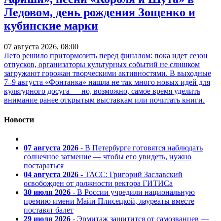
Ледовом, день рождения Зощенко и
кубинские марки
07 августа 2026, 08:00
Лето решило притормозить перед финалом: пока идет сезон
отпусков, организаторы культурных событий не слишком
загружают горожан творческими активностями. В выходные
7–9 августа «Фонтанка» нашла не так много новых идей для
культурного досуга — но, возможно, самое время уделить
внимание ранее открытым выставкам или почитать книги.
Новости
07 августа 2026
- В Петербурге готовятся наблюдать
солнечное затмение — чтобы его увидеть, нужно
постараться
04 августа 2026
- ТАСС: Григорий Заславский
освобожден от должности ректора ГИТИСа
30 июля 2026
- В России учредили национальную
премию имени Майи Плисецкой, лауреаты вместе
поставят балет
29 июля 2026
- Эрмитаж защитится от самозванцев —