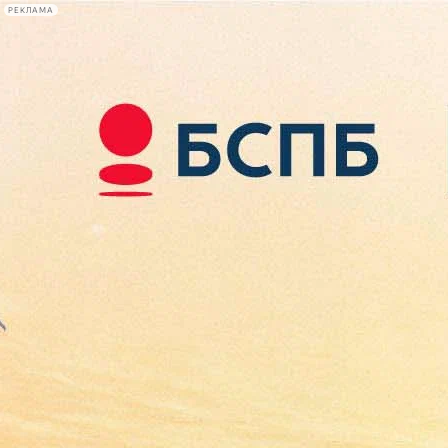
РЕКЛАМА
Афиша Plus
#телегид
Фонтанка.ру
Сегодня:
2026.08.08
15:05
Афиша Plus
кино
спектакли
выставки
концерты
лекции
книги
афиша плюс
новости
+