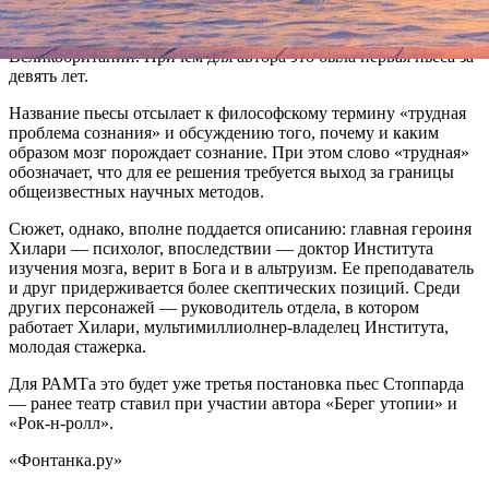
«Трудную задачу» Стоппард написал в 2015 году, тогда же
состоялась премьера пьесы на сцене Национального театра
Великобритании. Причем для автора это была первая пьеса за
девять лет.
Название пьесы отсылает к философскому термину «трудная
проблема сознания» и обсуждению того, почему и каким
образом мозг порождает сознание. При этом слово «трудная»
обозначает, что для ее решения требуется выход за границы
общеизвестных научных методов.
Сюжет, однако, вполне поддается описанию: главная героиня
Хилари — психолог, впоследствии — доктор Института
изучения мозга, верит в Бога и в альтруизм. Ее преподаватель
и друг придерживается более скептических позиций. Среди
других персонажей — руководитель отдела, в котором
работает Хилари, мультимиллиолнер-владелец Института,
молодая стажерка.
Для РАМТа это будет уже третья постановка пьес Стоппарда
— ранее театр ставил при участии автора «Берег утопии» и
«Рок-н-ролл».
«Фонтанка.ру»