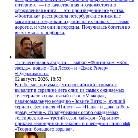
интернете, — но качественная и художественно
оформленная книга — это произведение искусства.
«Фонтанка» расспросила петербургские книжные
магазины о том, какие издания на их полках — самые
дорогие, и чем они интересны. Получилась богатая во
всех смыслах подборка.
15 телесериалов августа — выбор «Фонтанки»: «Коп-
звезда», новые «Тед Лессо» и «Джек Ричер»,
«Одержимость»
02 августа 2026,
18:53
Кто бы мог подумать, что российский стриминг
вывалит в середине лета одни из самых ожидаемых
телесериалов года: пятый сезон «Мажора»,
паранормальную комедию «Зовите Витю!», лучший
сериал с фестиваля «Пилот» — «Паша» и даже кибер-
драму «Фейк». Из зарубежных особо ожидаемых
телепроектов — третий сезон сай-фая «Укрытие»,
приквел «Блондинки в законе» и очередной спин-офф
«Теории большого взрыва».