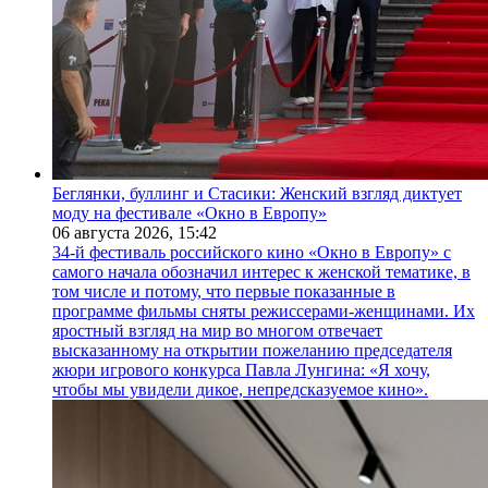
Беглянки, буллинг и Стасики: Женский взгляд диктует
моду на фестивале «Окно в Европу»
06 августа 2026,
15:42
34-й фестиваль российского кино «Окно в Европу» с
самого начала обозначил интерес к женской тематике, в
том числе и потому, что первые показанные в
программе фильмы сняты режиссерами-женщинами. Их
яростный взгляд на мир во многом отвечает
высказанному на открытии пожеланию председателя
жюри игрового конкурса Павла Лунгина: «Я хочу,
чтобы мы увидели дикое, непредсказуемое кино».