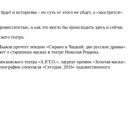
дет и историзма – но суть от этого не уйдет, а «заострится».
омиссностью, и как это могло бы происходить здесь и сейчас.
кого театра.
й Быков прочтет лекцию «Сирано и Чацкий: две русские драмы».
ажет о старинных масках в театре Николая Рощина.
сковского театра «А.Р.Т.О.», лауреат премии «Золотая маска».
енографии спектакля «Сегодня. 2016» художественного