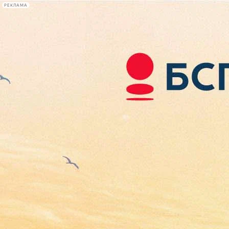
РЕКЛАМА
Афиша Plus
#телегид
Фонтанка.ру
Сегодня:
2026.08.08
11:43
Афиша Plus
кино
спектакли
выставки
концерты
лекции
книги
афиша плюс
новости
+