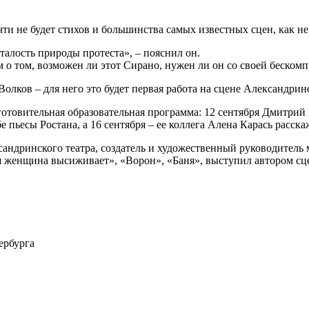
и не будет стихов и большинства самых известных сцен, как не бу
талость природы протеста», – пояснил он.
о том, возможен ли этот Сирано, нужен ли он со своей бескомпр
лков – для него это будет первая работа на сцене Александринс
дготовительная образовательная программа: 12 сентября Дмитри
е пьесы Ростана, а 16 сентября – ее коллега Алена Карась расск
ндринского театра, создатель и художественный руководитель мо
я женщина высиживает», «Ворон», «Баня», выступил автором сц
ербурга