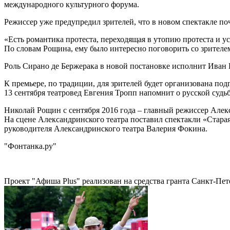
международного культурного форума.
Режиссер уже предупредил зрителей, что в новом спектакле почт
«Есть романтика протеста, переходящая в утопию протеста и ус
По словам Рощина, ему было интересно поговорить со зрителем 
Роль Сирано де Бержерака в новой постановке исполнит Иван Во
К премьере, по традиции, для зрителей будет организована по
13 сентября театровед Евгения Тропп напомнит о русской судьб
Николай Рощин с сентября 2016 года – главный режиссер Алекса
На сцене Александринского театра поставил спектакли «Стара
руководителя Александринского театра Валерия Фокина.
"Фонтанка.ру"
Проект "Афиша Plus" реализован на средства гранта Санкт-Пет