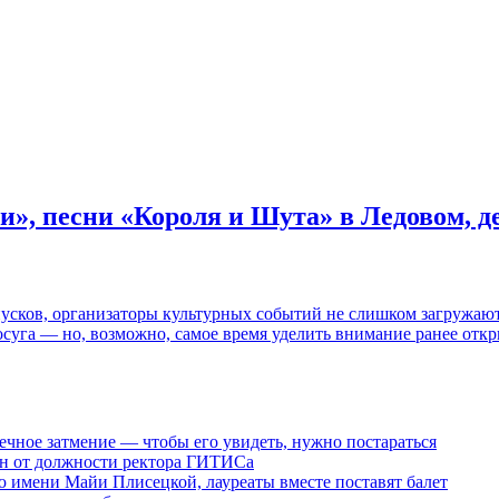
и», песни «Короля и Шута» в Ледовом, 
пусков, организаторы культурных событий не слишком загружаю
осуга — но, возможно, самое время уделить внимание ранее отк
ечное затмение — чтобы его увидеть, нужно постараться
ен от должности ректора ГИТИСа
 имени Майи Плисецкой, лауреаты вместе поставят балет