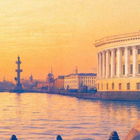
ание протестующим
общает корреспондент «Фонтанки», в ближайшее время
акля «Сирано де Бержерак».