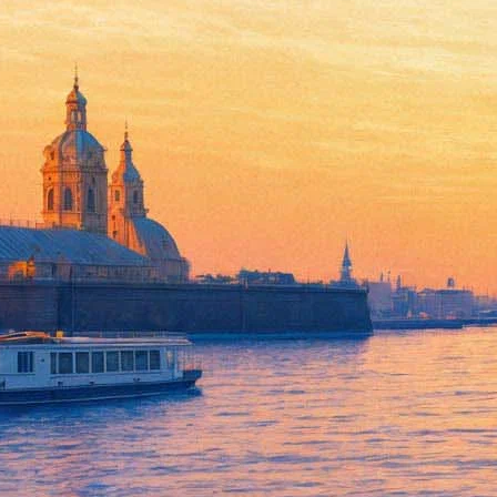
На улице Зодчего Росси «спе
27 августа 2018,
00:53
Версия для печати
Люди в форме спецназа и пожарная машина внезапно появились
планируется задействовать водомет, а прохожих просят не стоя