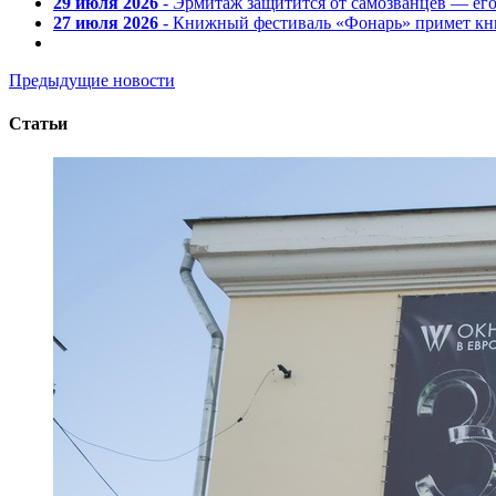
29 июля 2026
- Эрмитаж защитится от самозванцев — ег
27 июля 2026
- Книжный фестиваль «Фонарь» примет кни
Предыдущие новости
Статьи