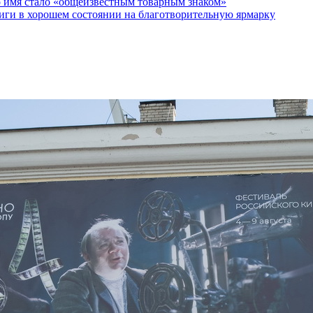
о имя стало «общеизвестным товарным знаком»
ги в хорошем состоянии на благотворительную ярмарку