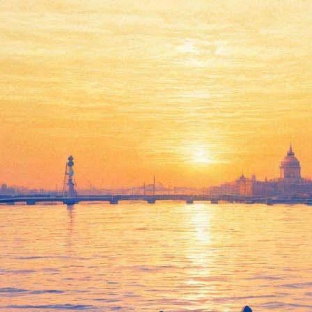
цназ» с водометом пишут посл
 позади Александринского театра в ночь на 27 августа. Как со
ть в кадре: идет съемка видео для театральной премьеры – спект