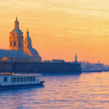
«Я ветеран, а ты — вор»: Окс
рэпе
10 августа 2018,
13:44
Версия для печати
На официальном канале рэпера Oxxxymiron появился клип Konst
восьмиминутном видео «как лириков, так и агрессоров»: поочере