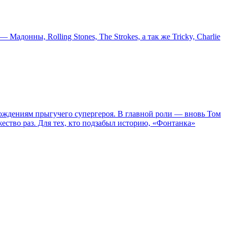
онны, Rolling Stones, The Strokes, а так же Tricky, Charlie
ождениям прыгучего супергероя. В главной роли — вновь Том
жество раз. Для тех, кто подзабыл историю, «Фонтанка»