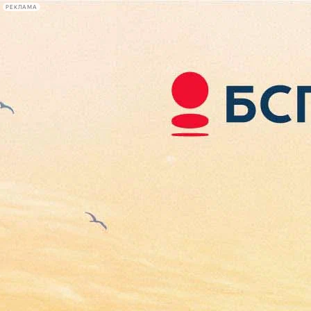
РЕКЛАМА
Афиша Plus
#телегид
Фонтанка.ру
Сегодня:
2026.08.07
15:20
Афиша Plus
кино
спектакли
выставки
концерты
лекции
книги
афиша плюс
новости
+