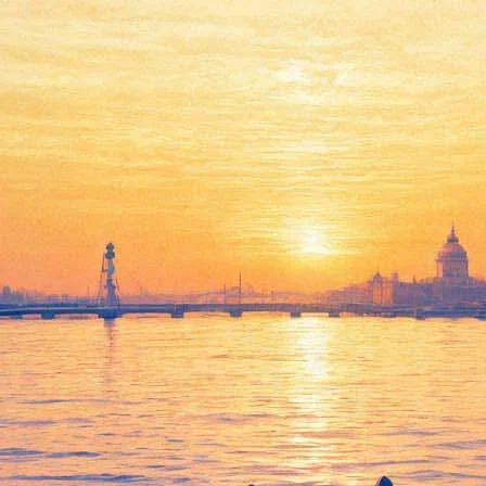
имирон появился в клипе, обо
rukt, созданный им с артистами своего лейбла Booking Machine
дно читают Porchy, May Wave$, Jeembo, Loqiemean, Thomas Mraz, 