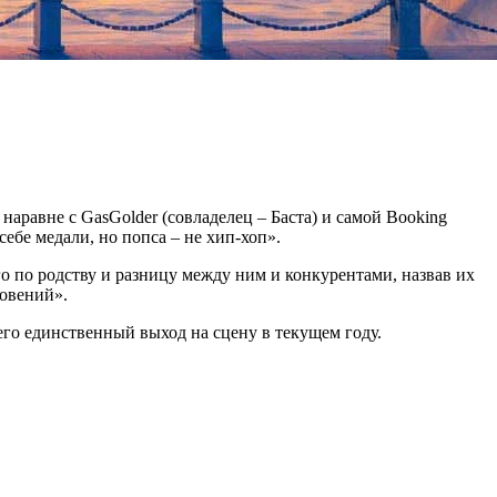
наравне с GasGolder (совладелец – Баста) и самой Booking
ебе медали, но попса – не хип-хоп».
о по родству и разницу между ним и конкурентами, назвав их
ровений».
его единственный выход на сцену в текущем году.