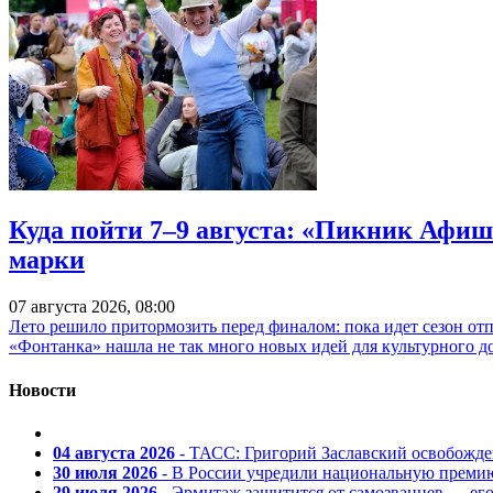
Куда пойти 7–9 августа: «Пикник Афиш
марки
07 августа 2026, 08:00
Лето решило притормозить перед финалом: пока идет сезон от
«Фонтанка» нашла не так много новых идей для культурного д
Новости
04 августа 2026
- ТАСС: Григорий Заславский освобожд
30 июля 2026
- В России учредили национальную премию
29 июля 2026
- Эрмитаж защитится от самозванцев — ег