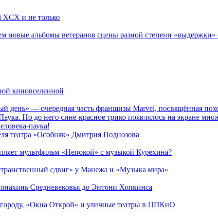
li XCX и не только
новые альбомы ветеранов сцены разной степени «выдержки» — Мад
рной киновселенной
ый день» — очередная часть франшизы Marvel, посвящённая пох
Паука. Но до него сине-красное трико появлялось на экране мно
еловека-паука!
теля театра «Особняк» Дмитрия Поднозова
епляет мультфильм «Непокой» с музыкой Курехина?
странственный сдвиг» у Манежа и «Музыка мира»
 монахинь Средневековья до Энтони Хопкинса
 городу, «Окна Открой» и уличные театры в ЦПКиО