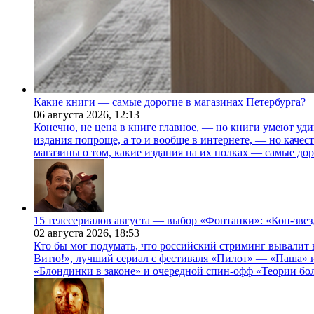
Какие книги — самые дорогие в магазинах Петербурга?
06 августа 2026,
12:13
Конечно, не цена в книге главное, — но книги умеют уди
издания попроще, а то и вообще в интернете, — но каче
магазины о том, какие издания на их полках — самые дор
15 телесериалов августа — выбор «Фонтанки»: «Коп-зве
02 августа 2026,
18:53
Кто бы мог подумать, что российский стриминг вывалит 
Витю!», лучший сериал с фестиваля «Пилот» — «Паша» и
«Блондинки в законе» и очередной спин-офф «Теории бо