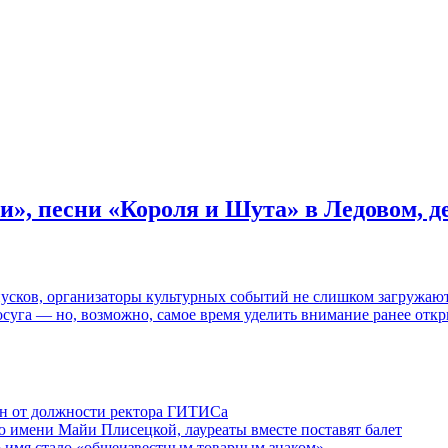
и», песни «Короля и Шута» в Ледовом, 
пусков, организаторы культурных событий не слишком загружаю
осуга — но, возможно, самое время уделить внимание ранее отк
ен от должности ректора ГИТИСа
 имени Майи Плисецкой, лауреаты вместе поставят балет
о имя стало «общеизвестным товарным знаком»