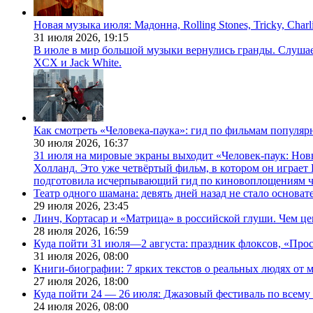
Новая музыка июля: Мадонна, Rolling Stones, Tricky, Char
31 июля 2026,
19:15
В июле в мир большой музыки вернулись гранды. Слушаем 
XCX и Jack White.
Как смотреть «Человека-паука»: гид по фильмам популя
30 июля 2026,
16:37
31 июля на мировые экраны выходит «Человек-паук: Нов
Холланд. Это уже четвёртый фильм, в котором он играет 
подготовила исчерпывающий гид по киновоплощениям ч
Театр одного шамана: девять дней назад не стало основа
29 июля 2026,
23:45
Линч, Кортасар и «Матрица» в российской глуши. Чем ц
28 июля 2026,
16:59
Куда пойти 31 июля—2 августа: праздник флоксов, «Про
31 июля 2026,
08:00
Книги-биографии: 7 ярких текстов о реальных людях от
27 июля 2026,
18:00
Куда пойти 24 — 26 июля: Джазовый фестиваль по всему
24 июля 2026,
08:00