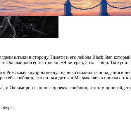
дели штыки в сторону Тимати и его лейбла Black Star, который 
е Оксимирона есть строчки: «Я ветеран, а ты — вор. Ты купил с
ым Римскому клубу, намекнул на невозможность попадания в нег
ро себя сообщив, что он находится в Марракеше «в поисках отк
al, и Оксимирон в анонсе проекта сообщил, что там произойдет 
ербурга