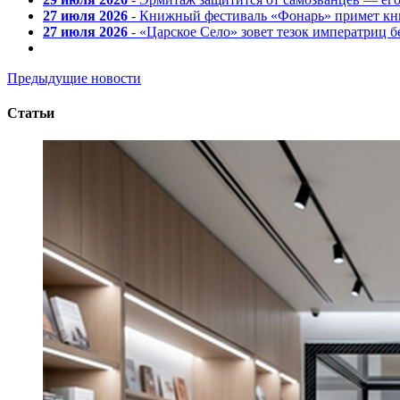
27 июля 2026
- Книжный фестиваль «Фонарь» примет кни
27 июля 2026
- «Царское Село» зовет тезок императриц 
Предыдущие новости
Статьи