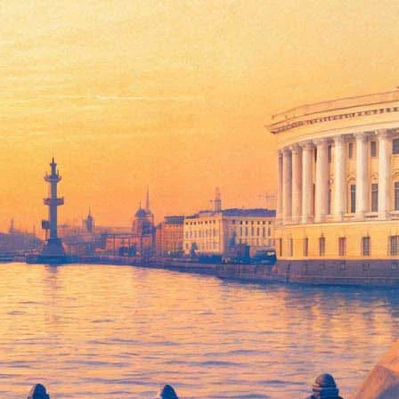
значившем расстановку сил в
. Поклонники жанра отметили, что Окси собрал в
Tveth, Souloud, Markul и, наконец, он сам.