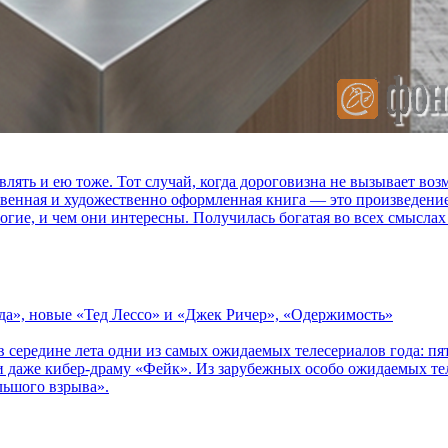
влять и ею тоже. Тот случай, когда дороговизна не вызывает в
ственная и художественно оформленная книга — это произведени
огие, и чем они интересны. Получилась богатая во всех смыслах
зда», новые «Тед Лессо» и «Джек Ричер», «Одержимость»
в середине лета одни из самых ожидаемых телесериалов года: 
 даже кибер-драму «Фейк». Из зарубежных особо ожидаемых тел
льшого взрыва».