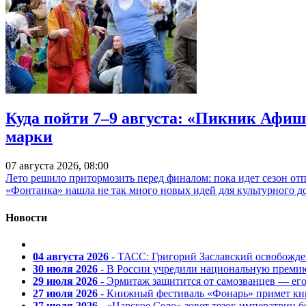
Куда пойти 7–9 августа: «Пикник Афиш
марки
07 августа 2026, 08:00
Лето решило притормозить перед финалом: пока идет сезон от
«Фонтанка» нашла не так много новых идей для культурного д
Новости
04 августа 2026
- ТАСС: Григорий Заславский освобожд
30 июля 2026
- В России учредили национальную премию
29 июля 2026
- Эрмитаж защитится от самозванцев — ег
27 июля 2026
- Книжный фестиваль «Фонарь» примет кни
27 июля 2026
- «Царское Село» зовет тезок императриц 