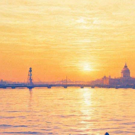
алымском улусе» в Москве и г
«Москва». Премьера состоялась на «Нашествии», а теперь песн
 появиться в 2019 году.
бомами затянулась, а потому что «просто так захотелось», — пи
о выиграть подарок от группы.