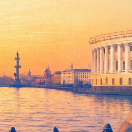
отовит новый альбом
я выложена для свободного прослушивания в соцсетях группы.
шет Кинчев. Последняя фраза, кстати, стала хештегом,