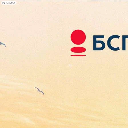
РЕКЛАМА
Афиша Plus
#телегид
Фонтанка.ру
Сегодня:
2026.08.07
14:59
Афиша Plus
кино
спектакли
выставки
концерты
лекции
книги
афиша плюс
новости
+