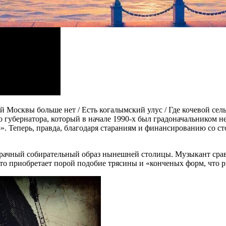
 Москвы больше нет / Есть когалымский улус / Где кочевой сел
 губернатора, который в начале 1990-х был градоначальником
то». Теперь, правда, благодаря стараниям и финансированию со 
мрачный собирательный образ нынешней столицы. Музыкант срав
то приобретает порой подобие трясины и «конченых форм, что рв