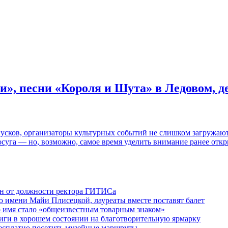
и», песни «Короля и Шута» в Ледовом, 
пусков, организаторы культурных событий не слишком загружаю
осуга — но, возможно, самое время уделить внимание ранее отк
ен от должности ректора ГИТИСа
 имени Майи Плисецкой, лауреаты вместе поставят балет
о имя стало «общеизвестным товарным знаком»
ги в хорошем состоянии на благотворительную ярмарку
бесплатно посетить музейные маршруты