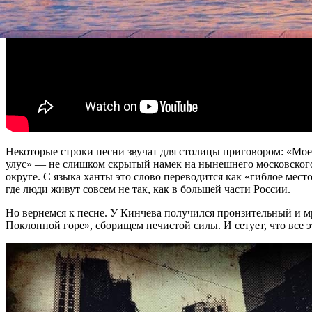
Некоторые строки песни звучат для столицы приговором: «Моей
улус» — не слишком скрытый намек на нынешнего московского
округе. С языка ханты это слово переводится как «гиблое мес
где люди живут совсем не так, как в большей части России.
Но вернемся к песне. У Кинчева получился пронзительный и 
Поклонной горе», сборищем нечистой силы. И сетует, что все э