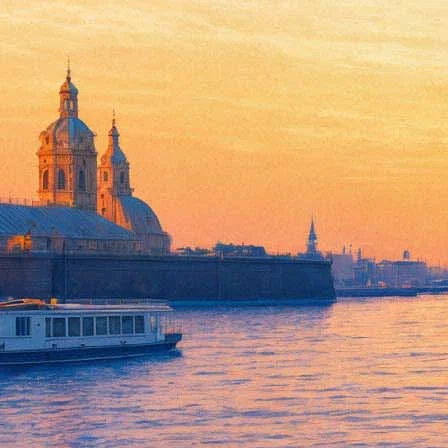
Кинчев выпустил трек о «ког
09 августа 2018,
13:14
Версия для печати
Константин Кинчев и группа «Алиса» выпустили новую песню 
Композиция предваряет новый альбом «Алисы», который должен
— «Москва» публикуется первой не потому, что пауза между аль
перепостив с которым трек и выполнив еще ряд условий, можн