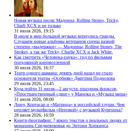
Новая музыка июля: Мадонна, Rolling Stones, Tricky,
Charli XCX и не только
31 июля 2026,
19:15
В июле в мир большой музыки вернулись гранды.
Слушаем новые альбомы ветеранов сцены разной
степени «выдержки» — Мадонны, Rolling Stones, The
Strokes, а так же Tricky, Charlie XCX и Jack White.
Как смотреть «Человека-паука»: гид по фильмам
популярной киновселенной
30 июля 2026,
16:37
Театр одного шамана: девять дней назад не стало
основателя театра «Особняк» Дмитрия Поднозова
29 июля 2026,
23:45
Куда пойти 31 июля—2 августа: праздник флоксов,
«Пространственный сдвиг» у Манежа и «Музыка мира»
31 июля 2026,
08:00
Линч, Кортасар и «Матрица» в российской глуши. Чем
цепляет мультфильм «Непокой» с музыкой Курехина?
28 июля 2026,
16:59
Книги-биографии: 7 ярких текстов о реальных людях от
монахинь Средневековья до Энтони Хопкинса
27 июля 2026,
18:00