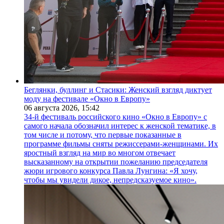
Беглянки, буллинг и Стасики: Женский взгляд диктует
моду на фестивале «Окно в Европу»
06 августа 2026,
15:42
34-й фестиваль российского кино «Окно в Европу» с
самого начала обозначил интерес к женской тематике, в
том числе и потому, что первые показанные в
программе фильмы сняты режиссерами-женщинами. Их
яростный взгляд на мир во многом отвечает
высказанному на открытии пожеланию председателя
жюри игрового конкурса Павла Лунгина: «Я хочу,
чтобы мы увидели дикое, непредсказуемое кино».