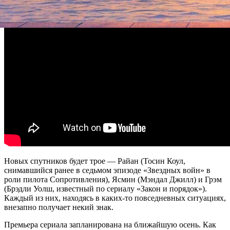
Новых спутников будет трое — Райан (Тосин Коул,
снимавшийся ранее в седьмом эпизоде «Звездных войн» в
роли пилота Сопротивления), Ясмин (Мэндал Джилл) и Грэм
(Брэдли Уолш, известный по сериалу «Закон и порядок»).
Каждый из них, находясь в каких-то повседневных ситуациях,
внезапно получает некий знак.
Премьера сериала запланирована на ближайшую осень. Как