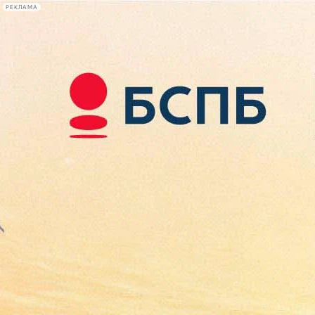
РЕКЛАМА
Афиша Plus
#телегид
Фонтанка.ру
Сегодня:
2026.08.08
04:22
Афиша Plus
кино
спектакли
выставки
концерты
лекции
книги
афиша плюс
новости
+