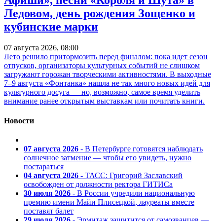
Афиши», песни «Короля и Шута» в
Ледовом, день рождения Зощенко и
кубинские марки
07 августа 2026, 08:00
Лето решило притормозить перед финалом: пока идет сезон
отпусков, организаторы культурных событий не слишком
загружают горожан творческими активностями. В выходные
7–9 августа «Фонтанка» нашла не так много новых идей для
культурного досуга — но, возможно, самое время уделить
внимание ранее открытым выставкам или почитать книги.
Новости
07 августа 2026
- В Петербурге готовятся наблюдать
солнечное затмение — чтобы его увидеть, нужно
постараться
04 августа 2026
- ТАСС: Григорий Заславский
освобожден от должности ректора ГИТИСа
30 июля 2026
- В России учредили национальную
премию имени Майи Плисецкой, лауреаты вместе
поставят балет
29 июля 2026
- Эрмитаж защитится от самозванцев —