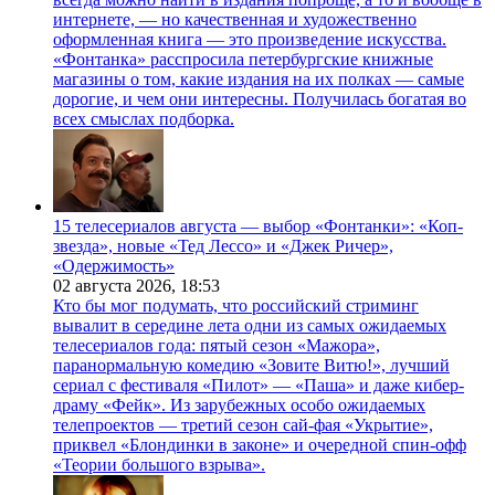
интернете, — но качественная и художественно
оформленная книга — это произведение искусства.
«Фонтанка» расспросила петербургские книжные
магазины о том, какие издания на их полках — самые
дорогие, и чем они интересны. Получилась богатая во
всех смыслах подборка.
15 телесериалов августа — выбор «Фонтанки»: «Коп-
звезда», новые «Тед Лессо» и «Джек Ричер»,
«Одержимость»
02 августа 2026,
18:53
Кто бы мог подумать, что российский стриминг
вывалит в середине лета одни из самых ожидаемых
телесериалов года: пятый сезон «Мажора»,
паранормальную комедию «Зовите Витю!», лучший
сериал с фестиваля «Пилот» — «Паша» и даже кибер-
драму «Фейк». Из зарубежных особо ожидаемых
телепроектов — третий сезон сай-фая «Укрытие»,
приквел «Блондинки в законе» и очередной спин-офф
«Теории большого взрыва».