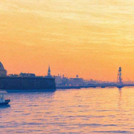
В тизере «Доктора Кто»
показали новых спутников
Доктора
16 июля 2018,
12:12
Версия для печати
Во время финала Чемпионата мира Би-би-си выложила тизер
11-го сезона фантастического сериала «Доктор Кто», в
котором главную роль впервые исполняет женщина —
актриса Джоди Уиттакер («Бродчёрч», «Черное зеркало»).
«Новый Доктор Кто, новые друзья, новые приключения» –
обещают создатели ролика, по данным
сайта Digital Spy
,
специально снятого к ЧМ.