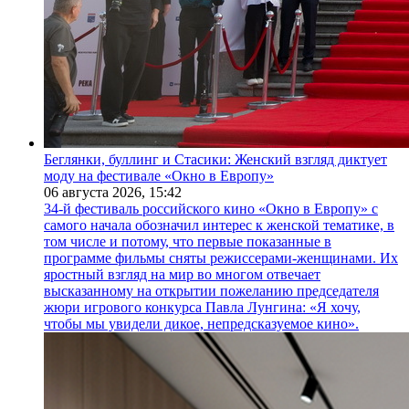
Беглянки, буллинг и Стасики: Женский взгляд диктует
моду на фестивале «Окно в Европу»
06 августа 2026,
15:42
34-й фестиваль российского кино «Окно в Европу» с
самого начала обозначил интерес к женской тематике, в
том числе и потому, что первые показанные в
программе фильмы сняты режиссерами-женщинами. Их
яростный взгляд на мир во многом отвечает
высказанному на открытии пожеланию председателя
жюри игрового конкурса Павла Лунгина: «Я хочу,
чтобы мы увидели дикое, непредсказуемое кино».