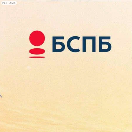
РЕКЛАМА
Афиша Plus
#телегид
Фонтанка.ру
Сегодня:
2026.08.07
19:46
Афиша Plus
кино
спектакли
выставки
концерты
лекции
книги
афиша плюс
новости
+