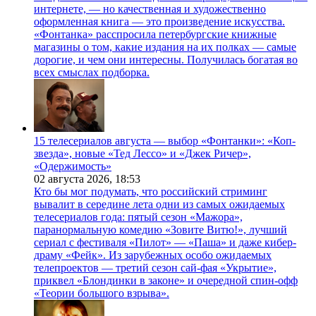
интернете, — но качественная и художественно
оформленная книга — это произведение искусства.
«Фонтанка» расспросила петербургские книжные
магазины о том, какие издания на их полках — самые
дорогие, и чем они интересны. Получилась богатая во
всех смыслах подборка.
15 телесериалов августа — выбор «Фонтанки»: «Коп-
звезда», новые «Тед Лессо» и «Джек Ричер»,
«Одержимость»
02 августа 2026,
18:53
Кто бы мог подумать, что российский стриминг
вывалит в середине лета одни из самых ожидаемых
телесериалов года: пятый сезон «Мажора»,
паранормальную комедию «Зовите Витю!», лучший
сериал с фестиваля «Пилот» — «Паша» и даже кибер-
драму «Фейк». Из зарубежных особо ожидаемых
телепроектов — третий сезон сай-фая «Укрытие»,
приквел «Блондинки в законе» и очередной спин-офф
«Теории большого взрыва».