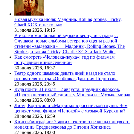
Новая музыка июля: Мадонна, Rolling Stones, Tricky,
Charli XCX и не только
31 июля 2026,
19:15
В июле в мир большой музыки вернулись гранды.
Слушаем новые альбомы ветеранов сцены разной
степени «выдержки» — Мадонны, Rolling Stones, The
Strokes, а так же Tricky, Charlie XCX и Jack White.
Как смотреть «Человека-паука»: гид по фильмам
популярной киновселенной
30 июля 2026,
16:37
Театр одного шамана: девять дней назад не стало
основателя театра «Особняк» Дмитрия Поднозова
29 июля 2026,
23:45
Куда пойти 31 июля—2 августа: праздник флоксов,
«Пространственный сдвиг» у Манежа и «Музыка мира»
31 июля 2026,
08:00
Линч, Кортасар и «Матрица» в российской глуши. Чем
цепляет мультфильм «Непокой» с музыкой Курехина?
28 июля 2026,
16:59
Книги-биографии: 7 ярких текстов о реальных людях от
монахинь Средневековья до Энтони Хопкинса
27 июля 2026,
18:00