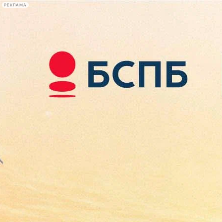
РЕКЛАМА
Афиша Plus
#телегид
Фонтанка.ру
Сегодня:
2026.08.08
01:40
Афиша Plus
кино
спектакли
выставки
концерты
лекции
книги
афиша плюс
новости
+