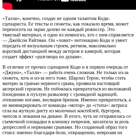
«Талли», конечно, создан не одним талантом Коди-
сценариста. Ее тексты и сюжеты, как показало время, может
переносить на экран далеко не каждый режиссер. Это
тяжелый материал, и один из немногих, кто с ним справляется
— Джейсон Райтман. Он «ловит» интонацию Коди и умеет
передать её визуальным строем, ритмом, максимально
короткой дистанцией между актером и камерой, которая
создает эффект «разговора по душам».
В отличие от прочих сценариев Коди и в первую очередь от
«Джуно», «Талли» — работа очень сложная. Не только из-за
сюжета, хоть и из-за него тоже. Шарлиз Терон, чтобы стать
матерю за гранью нервного срыва, проявила настоящий
актерский героизм. Не побоялась превратиться из моложавой
блондинки в пухлую развалюху с громадной задницей,
отекшими ногами, висящим брюхом. Именно превратиться, а
не мимикрировать от команды «мотор» до «стопа»: актриса
села на жуткую диету из молочных коктейлей, бургеров,
чипсов и лежания на диване. В итоге, чуть не отправилась со
съемочной площадки в клинику неврозов, заплатила за роль
депрессией и нервными срывами. Но созданный образ того
стоил: именно благодаря боли, отвращению, неврозам он