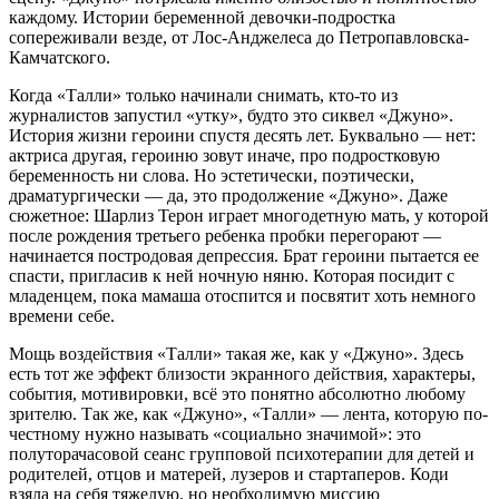
каждому. Истории беременной девочки-подростка
сопереживали везде, от Лос-Анджелеса до Петропавловска-
Камчатского.
Когда «Талли» только начинали снимать, кто-то из
журналистов запустил «утку», будто это сиквел «Джуно».
История жизни героини спустя десять лет. Буквально — нет:
актриса другая, героиню зовут иначе, про подростковую
беременность ни слова. Но эстетически, поэтически,
драматургически — да, это продолжение «Джуно». Даже
сюжетное: Шарлиз Терон играет многодетную мать, у которой
после рождения третьего ребенка пробки перегорают —
начинается постродовая депрессия. Брат героини пытается ее
спасти, пригласив к ней ночную няню. Которая посидит с
младенцем, пока мамаша отоспится и посвятит хоть немного
времени себе.
Мощь воздействия «Талли» такая же, как у «Джуно». Здесь
есть тот же эффект близости экранного действия, характеры,
события, мотивировки, всё это понятно абсолютно любому
зрителю. Так же, как «Джуно», «Талли» — лента, которую по-
честному нужно называть «социально значимой»: это
полуторачасовой сеанс групповой психотерапии для детей и
родителей, отцов и матерей, лузеров и стартаперов. Коди
взяла на себя тяжелую, но необходимую миссию