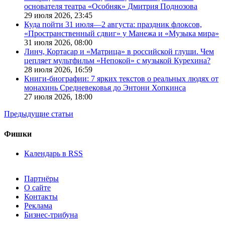
основателя театра «Особняк» Дмитрия Поднозова
29 июля 2026,
23:45
Куда пойти 31 июля—2 августа: праздник флоксов,
«Пространственный сдвиг» у Манежа и «Музыка мира»
31 июля 2026,
08:00
Линч, Кортасар и «Матрица» в российской глуши. Чем
цепляет мультфильм «Непокой» с музыкой Курехина?
28 июля 2026,
16:59
Книги-биографии: 7 ярких текстов о реальных людях от
монахинь Средневековья до Энтони Хопкинса
27 июля 2026,
18:00
Предыдущие статьи
Фишки
Календарь в RSS
Партнёры
О сайте
Контакты
Реклама
Бизнес-трибуна