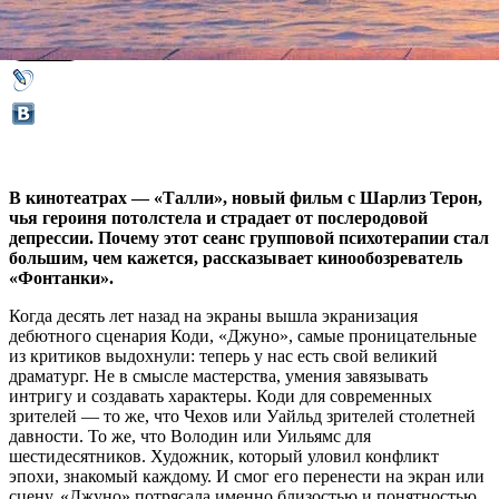
12 июля 2018,
15:06
Версия для печати
В кинотеатрах — «Талли», новый фильм с Шарлиз Терон,
чья героиня потолстела и страдает от послеродовой
депрессии. Почему этот сеанс групповой психотерапии стал
большим, чем кажется, рассказывает кинообозреватель
«Фонтанки».
Когда десять лет назад на экраны вышла экранизация
дебютного сценария Коди, «Джуно», самые проницательные
из критиков выдохнули: теперь у нас есть свой великий
драматург. Не в смысле мастерства, умения завязывать
интригу и создавать характеры. Коди для современных
зрителей — то же, что Чехов или Уайльд зрителей столетней
давности. То же, что Володин или Уильямс для
шестидесятников. Художник, который уловил конфликт
эпохи, знакомый каждому. И смог его перенести на экран или
сцену. «Джуно» потрясала именно близостью и понятностью