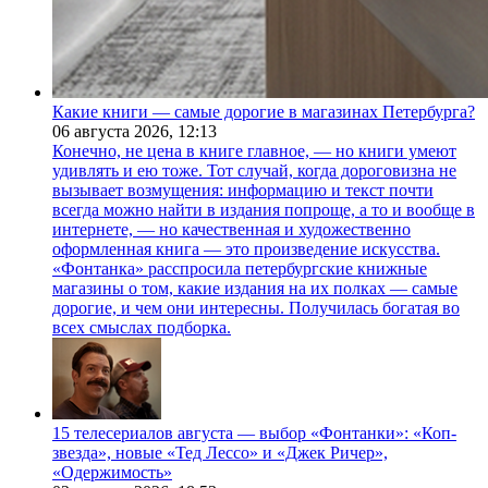
Какие книги — самые дорогие в магазинах Петербурга?
06 августа 2026,
12:13
Конечно, не цена в книге главное, — но книги умеют
удивлять и ею тоже. Тот случай, когда дороговизна не
вызывает возмущения: информацию и текст почти
всегда можно найти в издания попроще, а то и вообще в
интернете, — но качественная и художественно
оформленная книга — это произведение искусства.
«Фонтанка» расспросила петербургские книжные
магазины о том, какие издания на их полках — самые
дорогие, и чем они интересны. Получилась богатая во
всех смыслах подборка.
15 телесериалов августа — выбор «Фонтанки»: «Коп-
звезда», новые «Тед Лессо» и «Джек Ричер»,
«Одержимость»