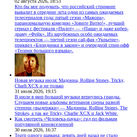
02 августа 2026,
18:53
Кто бы мог подумать, что российский стриминг
вывалит в середине лета одни из самых ожидаемых
телесериалов года: пятый сезон «Мажора»,
паранормальную комедию «Зовите Витю!», лучший
сериал с фестиваля «Пилот» — «Паша» и даже кибер-
драму «Фейк». Из зарубежных особо ожидаемых
телепроектов — третий сезон сай-фая «Укрытие»,
приквел «Блондинки в законе» и очередной спин-офф
«Теории большого взрыва».
Новая музыка июля: Мадонна, Rolling Stones, Tricky,
Charli XCX и не только
31 июля 2026,
19:15
В июле в мир большой музыки вернулись гранды.
Слушаем новые альбомы ветеранов сцены разной
степени «выдержки» — Мадонны, Rolling Stones, The
Strokes, а так же Tricky, Charlie XCX и Jack White.
Как смотреть «Человека-паука»: гид по фильмам
популярной киновселенной
30 июля 2026,
16:37
Театр одного шамана: девять дней назад не стало