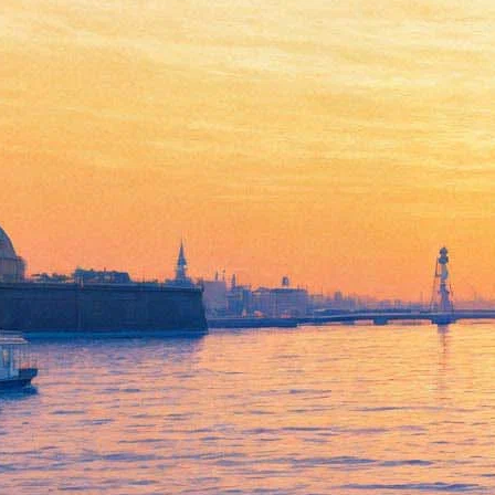
«Талли»: За что поплатилась
Шарлиз Терон