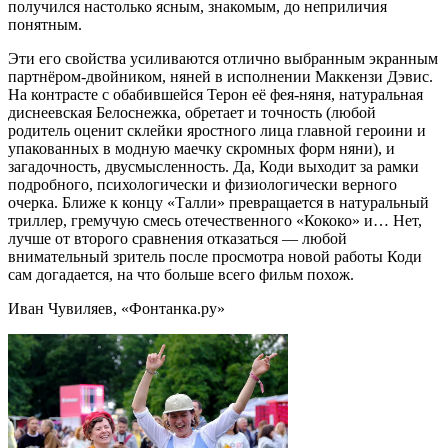
получился настолько ясным, знакомым, до неприличия
понятным.
Эти его свойства усиливаются отлично выбранным экранным
партнёром-двойником, няней в исполнении Маккензи Дэвис.
На контрасте с обабившейся Терон её фея-няня, натуральная
диснеевская Белоснежка, обретает и точность (любой
родитель оценит склейки яростного лица главной героини и
упакованных в модную маечку скромных форм няни), и
загадочность, двусмысленность. Да, Коди выходит за рамки
подробного, психологически и физиологически верного
очерка. Ближе к концу «Талли» превращается в натуральный
триллер, гремучую смесь отечественного «Кококо» и… Нет,
лучше от второго сравнения отказаться — любой
внимательный зритель после просмотра новой работы Коди
сам догадается, на что больше всего фильм похож.
Иван Чувиляев, «Фонтанка.ру»