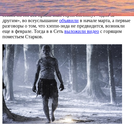
«приквелом во всех смыслах», и ни один из персонажей
нынешней «Игры...» там не появится. О том, что в последнем
сезоне почти все привычные герои погибнут «один за
другим», во всеуслышание
объявили
в начале марта, а первые
разговоры о том, что хэппи-энда не предвидится, возникли
еще в феврале. Тогда в в Сеть
выложили видео
с горящим
поместьем Старков.