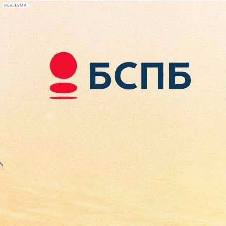
РЕКЛАМА
Афиша Plus
#телегид
Фонтанка.ру
Сегодня:
2026.08.07
22:54
Афиша Plus
кино
спектакли
выставки
концерты
лекции
книги
афиша плюс
новости
+