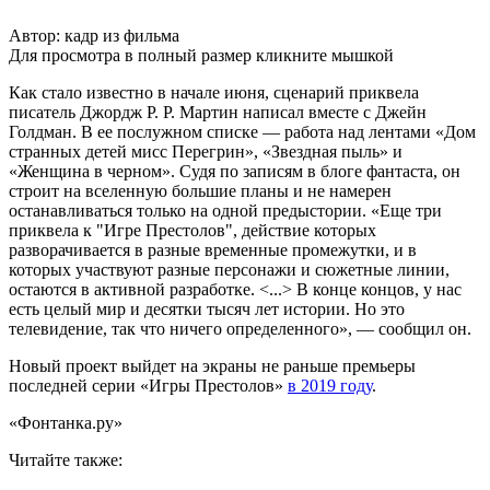
Автор: кадр из фильма
Для просмотра в полный размер кликните мышкой
Как стало известно в начале июня, сценарий приквела
писатель Джордж Р. Р. Мартин написал вместе с Джейн
Голдман. В ее послужном списке — работа над лентами «Дом
странных детей мисс Перегрин», «Звездная пыль» и
«Женщина в черном». Судя по записям в блоге фантаста, он
строит на вселенную большие планы и не намерен
останавливаться только на одной предыстории. «Еще три
приквела к "Игре Престолов", действие которых
разворачивается в разные временные промежутки, и в
которых участвуют разные персонажи и сюжетные линии,
остаются в активной разработке. <...> В конце концов, у нас
есть целый мир и десятки тысяч лет истории. Но это
телевидение, так что ничего определенного», — сообщил он.
Новый проект выйдет на экраны не раньше премьеры
последней серии «Игры Престолов»
в 2019 году
.
«Фонтанка.ру»
Читайте также: