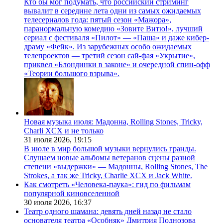
Кто бы мог подумать, что российский стриминг
вывалит в середине лета одни из самых ожидаемых
телесериалов года: пятый сезон «Мажора»,
паранормальную комедию «Зовите Витю!», лучший
сериал с фестиваля «Пилот» — «Паша» и даже кибер-
драму «Фейк». Из зарубежных особо ожидаемых
телепроектов — третий сезон сай-фая «Укрытие»,
приквел «Блондинки в законе» и очередной спин-офф
«Теории большого взрыва».
Новая музыка июля: Мадонна, Rolling Stones, Tricky,
Charli XCX и не только
31 июля 2026,
19:15
В июле в мир большой музыки вернулись гранды.
Слушаем новые альбомы ветеранов сцены разной
степени «выдержки» — Мадонны, Rolling Stones, The
Strokes, а так же Tricky, Charlie XCX и Jack White.
Как смотреть «Человека-паука»: гид по фильмам
популярной киновселенной
30 июля 2026,
16:37
Театр одного шамана: девять дней назад не стало
основателя театра «Особняк» Дмитрия Поднозова