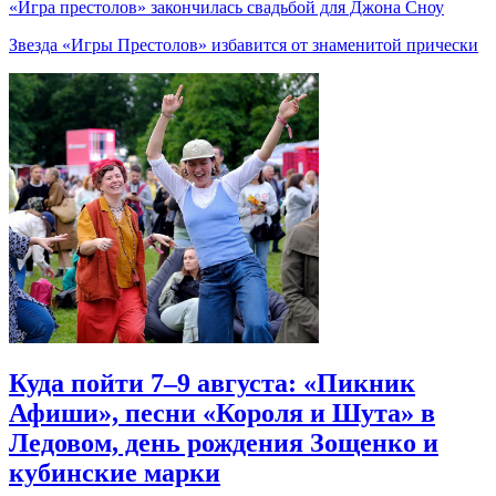
«Игра престолов» закончилась свадьбой для Джона Сноу
Звезда «Игры Престолов» избавится от знаменитой прически
Куда пойти 7–9 августа: «Пикник
Афиши», песни «Короля и Шута» в
Ледовом, день рождения Зощенко и
кубинские марки