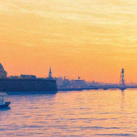
Приквел «Игры Престолов»
раскроет происхождение
Белых Ходоков
10 июля 2018,
15:04
Версия для печати
Съемки
приквела «Игры Престолов»
стартуют в октябре
этого года в Северной Ирландии, сообщает
Belfast Telegraph
со ссылкой на источники в киностудии Paint Hall.
Рабочее название истории, которая развернется «за тысячи
лет» до событий оригинальной саги и расскажет, откуда в
сериале взялись Белые Ходоки, — «Долгая ночь». Как
отметил в своём блоге
автор романов, по которым снята
оригинальная «Игра престолов», Джордж Р. Р. Мартин,
поклонникам не стоит забывать , что новое шоу будет