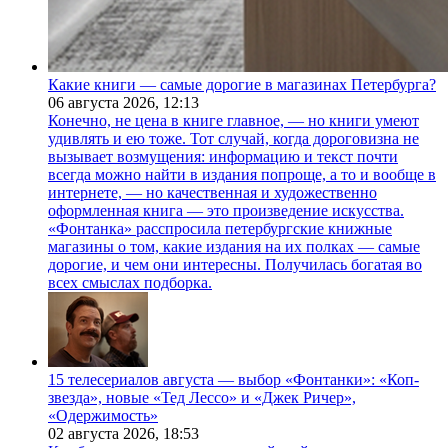
Какие книги — самые дорогие в магазинах Петербурга?
06 августа 2026,
12:13
Конечно, не цена в книге главное, — но книги умеют
удивлять и ею тоже. Тот случай, когда дороговизна не
вызывает возмущения: информацию и текст почти
всегда можно найти в издания попроще, а то и вообще в
интернете, — но качественная и художественно
оформленная книга — это произведение искусства.
«Фонтанка» расспросила петербургские книжные
магазины о том, какие издания на их полках — самые
дорогие, и чем они интересны. Получилась богатая во
всех смыслах подборка.
15 телесериалов августа — выбор «Фонтанки»: «Коп-
звезда», новые «Тед Лессо» и «Джек Ричер»,
«Одержимость»
02 августа 2026,
18:53