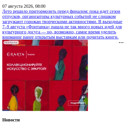
07 августа 2026, 08:00
Лето решило притормозить перед финалом: пока идет сезон
отпусков, организаторы культурных событий не слишком
загружают горожан творческими активностями. В выходные
7–9 августа «Фонтанка» нашла не так много новых идей для
культурного досуга — но, возможно, самое время уделить
внимание ранее открытым выставкам или почитать книги.
РЕКЛАМА
Новости