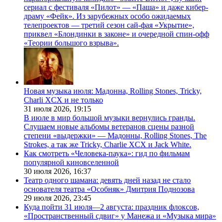
сериал с фестиваля «Пилот» — «Паша» и даже кибер-
драму «Фейк». Из зарубежных особо ожидаемых
телепроектов — третий сезон сай-фая «Укрытие»,
приквел «Блондинки в законе» и очередной спин-офф
«Теории большого взрыва».
Новая музыка июля: Мадонна, Rolling Stones, Tricky,
Charli XCX и не только
31 июля 2026,
19:15
В июле в мир большой музыки вернулись гранды.
Слушаем новые альбомы ветеранов сцены разной
степени «выдержки» — Мадонны, Rolling Stones, The
Strokes, а так же Tricky, Charlie XCX и Jack White.
Как смотреть «Человека-паука»: гид по фильмам
популярной киновселенной
30 июля 2026,
16:37
Театр одного шамана: девять дней назад не стало
основателя театра «Особняк» Дмитрия Поднозова
29 июля 2026,
23:45
Куда пойти 31 июля—2 августа: праздник флоксов,
«Пространственный сдвиг» у Манежа и «Музыка мира»