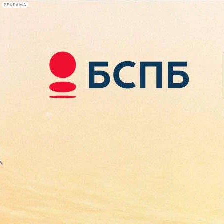
РЕКЛАМА
Афиша Plus
#телегид
Фонтанка.ру
Сегодня:
2026.08.09
16:30
Афиша Plus
кино
спектакли
выставки
концерты
лекции
книги
афиша плюс
новости
+