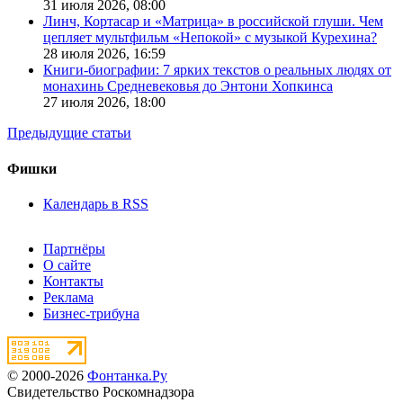
31 июля 2026,
08:00
Линч, Кортасар и «Матрица» в российской глуши. Чем
цепляет мультфильм «Непокой» с музыкой Курехина?
28 июля 2026,
16:59
Книги-биографии: 7 ярких текстов о реальных людях от
монахинь Средневековья до Энтони Хопкинса
27 июля 2026,
18:00
Предыдущие статьи
Фишки
Календарь в RSS
Партнёры
О сайте
Контакты
Реклама
Бизнес-трибуна
© 2000-2026
Фонтанка.Ру
Свидетельство Роскомнадзора