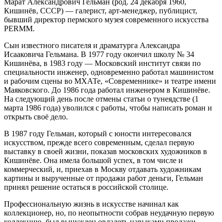
Марат Александрович Гельман (род. 24 декабря 1960,
Кишинёв, СССР) — галерист, арт-менеджер, публицист,
бывший директор пермского музея современного искусства
PERMM.
Сын известного писателя и драматурга Александра
Исааковича Гельмана. В 1977 году окончил школу № 34
Кишинёва, в 1983 году — Московский институт связи по
специальности инженер, одновременно работал машинистом
и рабочим сцены во МХАТе, «Современнике» и театре имени
Маяковского. До 1986 года работал инженером в Кишинёве.
На следующий день после отмены статьи о тунеядстве (1
марта 1986 года) уволился с работы, чтобы написать роман и
открыть своё дело.
В 1987 году Гельман, который с юности интересовался
искусством, прежде всего современным, сделал первую
выставку в своей жизни, показав московских художников в
Кишинёве. Она имела большой успех, в том числе и
коммерческий, и, приехав в Москву отдавать художникам
картины и вырученные от продажи работ деньги, Гельман
принял решение остаться в российской столице.
Профессиональную жизнь в искусстве начинал как
коллекционер, но, по неопытности собрав неудачную первую
коллекцию, был вынужден овладеть навыками продажи