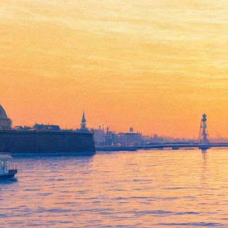
Марат Гельман заявил об
обысках в своем кабинете
20 июня 2013,
22:41
Версия для печати
Галерист Марат Гельман 20 июня сообщил об обысках,
которые правоохранительные органы проводят у него в
кабинете в пермском музее современного искусства. Об этом
галерист сообщил «Интерфаксу».
«Приехали, расположились у меня в кабинете, затребовали
документацию за 2012-2013 год деятельности музея», —
сказал он агентству.
В то же время управление МВД по Перми опровергло
проведение обысков, сообщает РИА Новости. Впрочем,
подобные следственные действия могут проводить