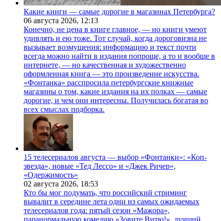
Какие книги — самые дорогие в магазинах Петербурга?
06 августа 2026,
12:13
Конечно, не цена в книге главное, — но книги умеют
удивлять и ею тоже. Тот случай, когда дороговизна не
вызывает возмущения: информацию и текст почти
всегда можно найти в издания попроще, а то и вообще в
интернете, — но качественная и художественно
оформленная книга — это произведение искусства.
«Фонтанка» расспросила петербургские книжные
магазины о том, какие издания на их полках — самые
дорогие, и чем они интересны. Получилась богатая во
всех смыслах подборка.
15 телесериалов августа — выбор «Фонтанки»: «Коп-
звезда», новые «Тед Лессо» и «Джек Ричер»,
«Одержимость»
02 августа 2026,
18:53
Кто бы мог подумать, что российский стриминг
вывалит в середине лета одни из самых ожидаемых
телесериалов года: пятый сезон «Мажора»,
паранормальную комедию «Зовите Витю!», лучший