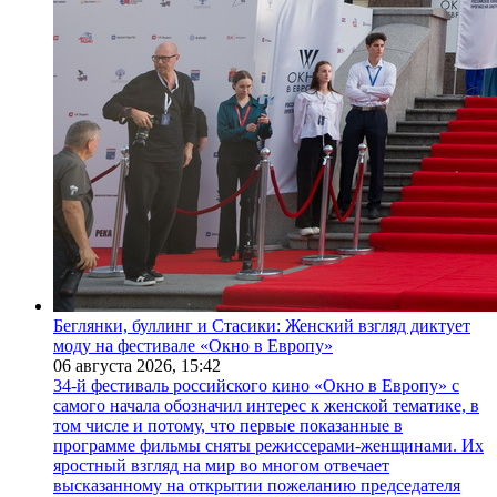
Беглянки, буллинг и Стасики: Женский взгляд диктует
моду на фестивале «Окно в Европу»
06 августа 2026,
15:42
34-й фестиваль российского кино «Окно в Европу» с
самого начала обозначил интерес к женской тематике, в
том числе и потому, что первые показанные в
программе фильмы сняты режиссерами-женщинами. Их
яростный взгляд на мир во многом отвечает
высказанному на открытии пожеланию председателя