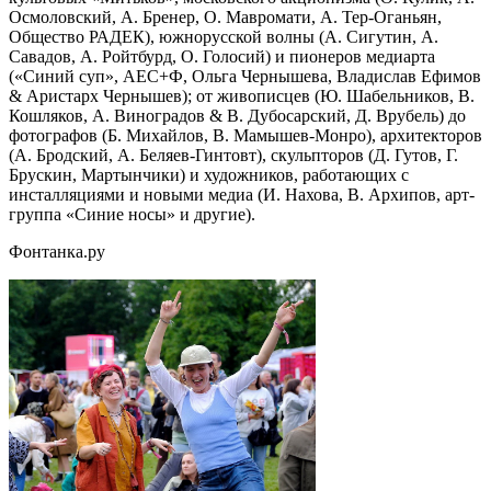
Осмоловский, А. Бренер, О. Мавромати, А. Тер-Оганьян,
Общество РАДЕК), южнорусской волны (А. Сигутин, А.
Савадов, А. Ройтбурд, О. Голосий) и пионеров медиарта
(«Синий суп», АЕС+Ф, Ольга Чернышева, Владислав Ефимов
& Аристарх Чернышев); от живописцев (Ю. Шабельников, В.
Кошляков, А. Виноградов & В. Дубосарский, Д. Врубель) до
фотографов (Б. Михайлов, В. Мамышев-Монро), архитекторов
(А. Бродский, А. Беляев-Гинтовт), скульпторов (Д. Гутов, Г.
Брускин, Мартынчики) и художников, работающих с
инсталляциями и новыми медиа (И. Нахова, В. Архипов, арт-
группа «Синие носы» и другие).
Фонтанка.ру