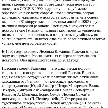
произведений искусства и стал фактически первым арт-
дилером в СССР. В 1990 году, получив зарубежное
образование в области современного искусства, собрал
коллекцию украинского искусства, которая легла в основу
выставки «Южнорусская волна», показанной в 1992 году и
имевшей широкий резонанс. Свой путь в искусство и в
искусстве сам Гельман описывает как череду случайностей,
но именно эта пластичность и открытость случайному, по
мнению галериста, является едва ли не более важным залогом
успеха, чем целеустремленность.
В 1990 году по совету Леонида Бажанова Гельман открыл
одну из первых в России частных галерей современного
искусства. Она просуществовала до 2012 года.
История галереи Гельмана — это фактически история
современного искусства постсоветской России. В разные
годы с галерей сотрудничали практически все важнейшие
художники этой эпохи — от классиков московского
концептуализма (Юрий Альберт, Игорь Макаревич, Вадим
Захаров, Дмитрий Александрович Пригов), соц-арта (В.
Комар & А. Меламид, Борис Орлов, Леонид Соков) и
постмодернизма (П. Пепперштейн, Г. Острецов) до
художников петербургской «Новой академии» (Т. Новиков),
культовых «Митьков», московского акционизма (О. Кулик, А.