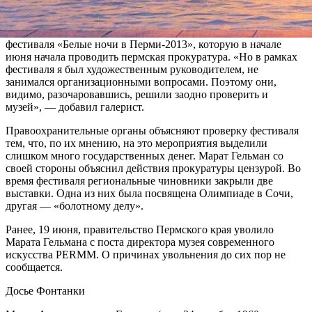
сотрудники других силовых ведомств.
Гельман между тем пояснил, что обыск связан с проверкой
фестиваля «Белые ночи в Перми-2013», которую в начале
июня начала проводить пермская прокуратура. «Но в рамках
фестиваля я был художественным руководителем, не
занимался организационными вопросами. Поэтому они,
видимо, разочаровавшись, решили заодно проверить и
музей», — добавил галерист.
Правоохранительные органы объясняют проверку фестиваля
тем, что, по их мнению, на это мероприятия выделили
слишком много государственных денег. Марат Гельман со
своей стороны объяснил действия прокуратуры цензурой. Во
время фестиваля региональные чиновники закрыли две
выставки. Одна из них была посвящена Олимпиаде в Сочи,
другая — «болотному делу».
Ранее, 19 июня, правительство Пермского края уволило
Марата Гельмана с поста директора музея современного
искусства PERMM. О причинах увольнения до сих пор не
сообщается.
Досье Фонтанки