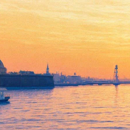
Звезда «Игры Престолов»
избавится от знаменитой
прически
20 июня 2018,
19:19
Версия для печати
Съемки последнего сезона «Игры Престолов» находятся на
завершающей стадии. И если Эмилия Кларк просто написала
пост , как съездила попрощаться «с землей, которая стала
домом <…> почти на десять лет», то исполнитель роли Джона
Сноу Кит Харингтон поступил по-другому. Он заявил, что из
себя «изживет» героя в парикмахерской.
Судя по признанию актера в интервью
Entertainment Weekly
,
лохматая прическа Сноу уже много лет не позволяет
Харингтону расслабиться даже в повседневной жизни. «Я бы