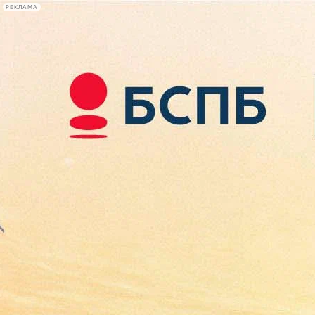
РЕКЛАМА
Афиша Plus
#телегид
Фонтанка.ру
Сегодня:
2026.08.07
19:05
Афиша Plus
кино
спектакли
выставки
концерты
лекции
книги
афиша плюс
новости
+