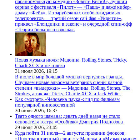
паранормальную комедию «Зовите Витю!», лучший
сериал с фестиваля «Пилот» — «Паша» и даже кибер-
драму «Фейк». Из зарубежных особо ожидаемых
телепроектов — третий сезон сай-фая «Укрытие»,
приквел «Блондинки в законе» и очередной спин-офф
«Теории большого взрыва».
Новая музыка июля: Мадонна, Rolling Stones, Tricky,
Charli XCX и не только
31 июля 2026,
19:15
В июле в мир большой музыки вернулись гранды.
Слушаем новые альбомы ветеранов сцены разной
степени «выдержки» — Мадонны, Rolling Stones, The
Strokes, а так же Tricky, Charlie XCX и Jack White.
Как смотреть «Человека-паука»: гид по фильмам
популярной киновселенной
30 июля 2026,
16:37
Театр одного шамана: девять дней назад не стало
основателя театра «Особняк» Дмитрия Поднозова
29 июля 2026,
23:45
Куда пойти 31 июля—2 августа: праздник флоксов,
«Пространственный сдвиг» у Манежа и «Музыка мира»