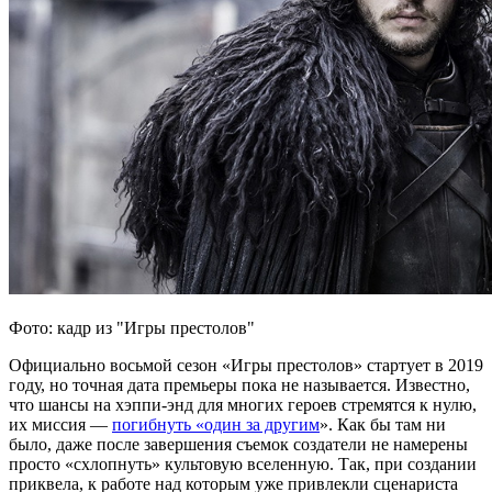
Фото: кадр из "Игры престолов"
Официально восьмой сезон «Игры престолов» стартует в 2019
году, но точная дата премьеры пока не называется. Известно,
что шансы на хэппи-энд для многих героев стремятся к нулю,
их миссия —
погибнуть «один за другим
». Как бы там ни
было, даже после завершения съемок создатели не намерены
просто «схлопнуть» культовую вселенную. Так, при создании
приквела, к работе над которым уже привлекли сценариста