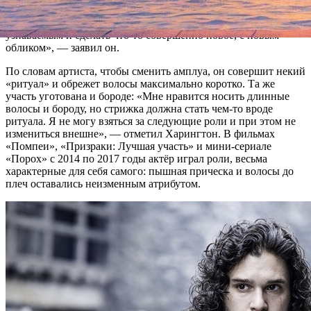
хотел отойти в сторону и немного насладиться
неизвестностью. Постричься, перестать быть таким
узнаваемым и сделать что-то совершенно новое, с новым
обликом», — заявил он.
По словам артиста, чтобы сменить амплуа, он совершит некий
«ритуал» и обрежет волосы максимально коротко. Та же
участь уготована и бороде: «Мне нравится носить длинные
волосы и бороду, но стрижка должна стать чем-то вроде
ритуала. Я не могу взяться за следующие роли и при этом не
измениться внешне», — отметил Харингтон. В фильмах
«Помпеи», «Призраки: Лучшая участь» и мини-сериале
«Порох» с 2014 по 2017 годы актёр играл роли, весьма
характерные для себя самого: пышная прическа и волосы до
плеч оставались неизменным атрибутом.