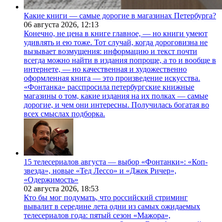
Какие книги — самые дорогие в магазинах Петербурга?
06 августа 2026,
12:13
Конечно, не цена в книге главное, — но книги умеют
удивлять и ею тоже. Тот случай, когда дороговизна не
вызывает возмущения: информацию и текст почти
всегда можно найти в издания попроще, а то и вообще в
интернете, — но качественная и художественно
оформленная книга — это произведение искусства.
«Фонтанка» расспросила петербургские книжные
магазины о том, какие издания на их полках — самые
дорогие, и чем они интересны. Получилась богатая во
всех смыслах подборка.
15 телесериалов августа — выбор «Фонтанки»: «Коп-
звезда», новые «Тед Лессо» и «Джек Ричер»,
«Одержимость»
02 августа 2026,
18:53
Кто бы мог подумать, что российский стриминг
вывалит в середине лета одни из самых ожидаемых
телесериалов года: пятый сезон «Мажора»,