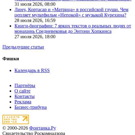
31 июля 2026,
08:00
Линч, Кортасар и «Матрица» в российской глуши. Чем
цепляет мультфильм «Непокой» с музыкой Курехина?
28 июля 2026,
16:59
Книги-биографии: 7 ярких текстов о реальных людях от
монахинь Средневековья до Энтони Хопкинса
27 июля 2026,
18:00
Предыдущие статьи
Фишки
Календарь в RSS
Партнёры
О сайте
Контакты
Реклама
Бизнес-трибуна
© 2000-2026
Фонтанка.Ру
Свидетельство Роскомнадзора