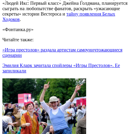
«Людей Икс: Первый класс» Джейна Голдмана, планируется
сыграть на любопытстве фанатов, раскрыть «ужасающие
секреты» истории Вестероса и
тайну появления Белых
Ходоков
.
«Фонтанка.ру»
Читайте также:
«Игра престолов» раздала артистам самоуничтожающиеся
сценарии
Эмилия Кларк зачитала спойлеры «Игры Престолов». Ее
запиликали