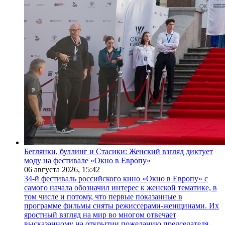
Беглянки, буллинг и Стасики: Женский взгляд диктует
моду на фестивале «Окно в Европу»
06 августа 2026,
15:42
34-й фестиваль российского кино «Окно в Европу» с
самого начала обозначил интерес к женской тематике, в
том числе и потому, что первые показанные в
программе фильмы сняты режиссерами-женщинами. Их
яростный взгляд на мир во многом отвечает
высказанному на открытии пожеланию председателя