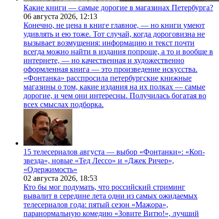
Какие книги — самые дорогие в магазинах Петербурга?
06 августа 2026,
12:13
Конечно, не цена в книге главное, — но книги умеют
удивлять и ею тоже. Тот случай, когда дороговизна не
вызывает возмущения: информацию и текст почти
всегда можно найти в издания попроще, а то и вообще в
интернете, — но качественная и художественно
оформленная книга — это произведение искусства.
«Фонтанка» расспросила петербургские книжные
магазины о том, какие издания на их полках — самые
дорогие, и чем они интересны. Получилась богатая во
всех смыслах подборка.
15 телесериалов августа — выбор «Фонтанки»: «Коп-
звезда», новые «Тед Лессо» и «Джек Ричер»,
«Одержимость»
02 августа 2026,
18:53
Кто бы мог подумать, что российский стриминг
вывалит в середине лета одни из самых ожидаемых
телесериалов года: пятый сезон «Мажора»,
паранормальную комедию «Зовите Витю!», лучший