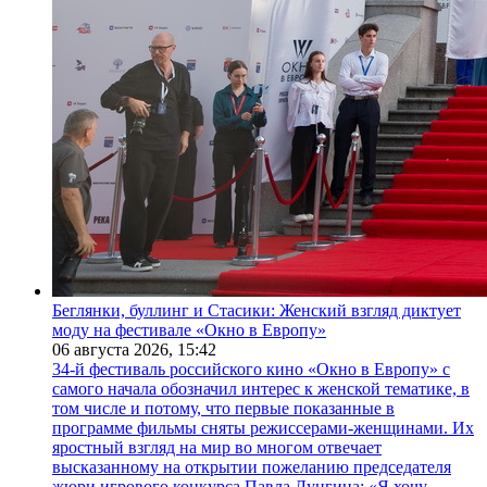
Беглянки, буллинг и Стасики: Женский взгляд диктует
моду на фестивале «Окно в Европу»
06 августа 2026,
15:42
34-й фестиваль российского кино «Окно в Европу» с
самого начала обозначил интерес к женской тематике, в
том числе и потому, что первые показанные в
программе фильмы сняты режиссерами-женщинами. Их
яростный взгляд на мир во многом отвечает
высказанному на открытии пожеланию председателя
жюри игрового конкурса Павла Лунгина: «Я хочу,