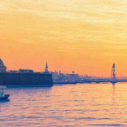
Из 30 Seconds to Mars ушел
гитарист
13 июня 2018,
15:19
Версия для печати
Гитарист сверхпопулярной американской рок-группы 30
Seconds to Mars Томислав Милишевич объявил об уходе из
коллектива.
«Я правда не знаю, как объяснить, что привело меня к этой
мысли, но это лучшее, что я могу сделать для себя и для
группы», — написал он в письме, опубликованном в Twitter.
Томислав поблагодарил коллег по группе Джареда и Шеннона
Лето за счастье работать с ними, а также поклонников.
«Пожалуйста, не грустите и не сердитесь, так будет лучше для