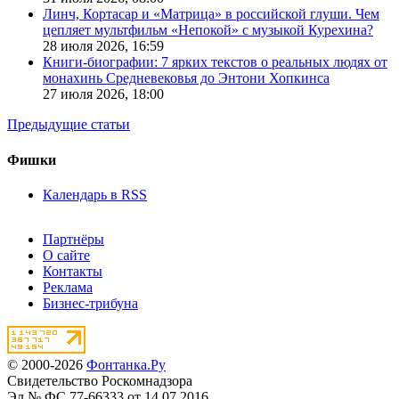
Линч, Кортасар и «Матрица» в российской глуши. Чем
цепляет мультфильм «Непокой» с музыкой Курехина?
28 июля 2026,
16:59
Книги-биографии: 7 ярких текстов о реальных людях от
монахинь Средневековья до Энтони Хопкинса
27 июля 2026,
18:00
Предыдущие статьи
Фишки
Календарь в RSS
Партнёры
О сайте
Контакты
Реклама
Бизнес-трибуна
© 2000-2026
Фонтанка.Ру
Свидетельство Роскомнадзора
Эл № ФС 77-66333 от 14.07.2016