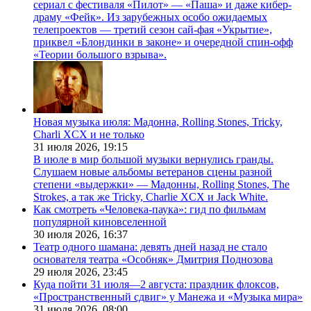
сериал с фестиваля «Пилот» — «Паша» и даже кибер-
драму «Фейк». Из зарубежных особо ожидаемых
телепроектов — третий сезон сай-фая «Укрытие»,
приквел «Блондинки в законе» и очередной спин-офф
«Теории большого взрыва».
Новая музыка июля: Мадонна, Rolling Stones, Tricky,
Charli XCX и не только
31 июля 2026,
19:15
В июле в мир большой музыки вернулись гранды.
Слушаем новые альбомы ветеранов сцены разной
степени «выдержки» — Мадонны, Rolling Stones, The
Strokes, а так же Tricky, Charlie XCX и Jack White.
Как смотреть «Человека-паука»: гид по фильмам
популярной киновселенной
30 июля 2026,
16:37
Театр одного шамана: девять дней назад не стало
основателя театра «Особняк» Дмитрия Поднозова
29 июля 2026,
23:45
Куда пойти 31 июля—2 августа: праздник флоксов,
«Пространственный сдвиг» у Манежа и «Музыка мира»
31 июля 2026,
08:00