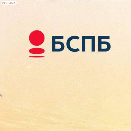
РЕКЛАМА
Афиша Plus
#телегид
Фонтанка.ру
Сегодня:
2026.08.08
06:37
Афиша Plus
кино
спектакли
выставки
концерты
лекции
книги
афиша плюс
новости
+