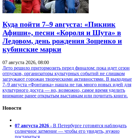
Куда пойти 7–9 августа: «Пикник
Афиши», песни «Короля и Шута» в
Ледовом, день рождения Зощенко и
кубинские марки
07 августа 2026, 08:00
Лето решило притормозить перед финалом: пока идет сезон
отпусков, организаторы культурных событий не слишком
загружают горожан творческими активностями. В выходные
7–9 августа «Фонтанка» нашла не так много новых идей для
культурного досуга — но, возможно, самое время уделить
внимание ранее открытым выставкам или почитать книги.
Новости
07 августа 2026
- В Петербурге готовятся наблюдать
солнечное затмение — чтобы его увидеть, нужно
постараться