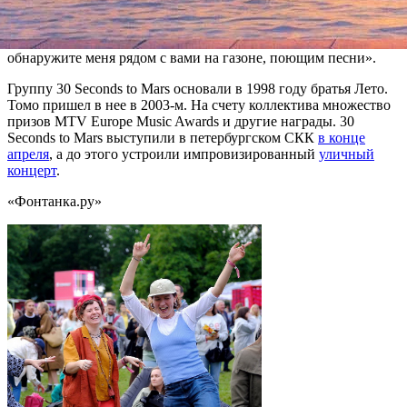
всех, — попросил гитарист. — Не забывайте о главном: эта
группа сплотила нас всех, включая меня, и хотя я ухожу из
нее, духовно я остаюсь в семье, и, возможно, вы когда-нибудь
обнаружите меня рядом с вами на газоне, поющим песни».
Группу 30 Seconds to Mars основали в 1998 году братья Лето.
Томо пришел в нее в 2003-м. На счету коллектива множество
призов MTV Europe Music Awards и другие награды. 30
Seconds to Mars выступили в петербургском СКК
в конце
апреля
, а до этого устроили импровизированный
уличный
концерт
.
«Фонтанка.ру»