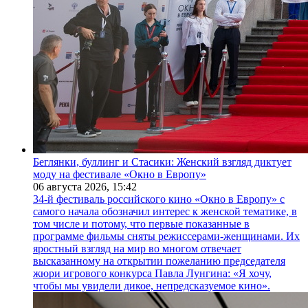
Беглянки, буллинг и Стасики: Женский взгляд диктует
моду на фестивале «Окно в Европу»
06 августа 2026,
15:42
34-й фестиваль российского кино «Окно в Европу» с
самого начала обозначил интерес к женской тематике, в
том числе и потому, что первые показанные в
программе фильмы сняты режиссерами-женщинами. Их
яростный взгляд на мир во многом отвечает
высказанному на открытии пожеланию председателя
жюри игрового конкурса Павла Лунгина: «Я хочу,
чтобы мы увидели дикое, непредсказуемое кино».