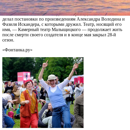
театров, в том числе «малую Таганку» — театр ЛИИЖТа, из
которого позже «вырос» Молодежный на Фонтанке. Впервые
поставил в России «Заповедник» Сергея Довлатова. Также
делал постановки по произведениям Александра Володина и
Фазиля Искандера, с которыми дружил. Театр, носящий его
имя, — Камерный театр Малыщицкого — продолжает жить
после смерти своего создателя и в конце мая закрыл 28-й
сезон.
«Фонтанка.ру»