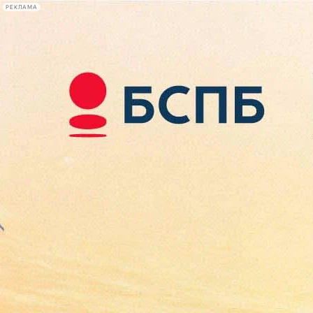
РЕКЛАМА
Афиша Plus
#телегид
Фонтанка.ру
Сегодня:
2026.08.08
01:52
Афиша Plus
кино
спектакли
выставки
концерты
лекции
книги
афиша плюс
новости
+