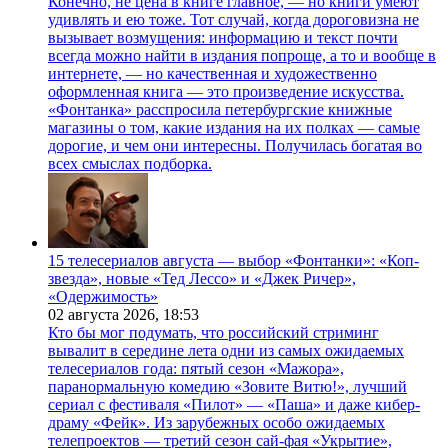
Конечно, не цена в книге главное, — но книги умеют
удивлять и ею тоже. Тот случай, когда дороговизна не
вызывает возмущения: информацию и текст почти
всегда можно найти в издания попроще, а то и вообще в
интернете, — но качественная и художественно
оформленная книга — это произведение искусства.
«Фонтанка» расспросила петербургские книжные
магазины о том, какие издания на их полках — самые
дорогие, и чем они интересны. Получилась богатая во
всех смыслах подборка.
15 телесериалов августа — выбор «Фонтанки»: «Коп-
звезда», новые «Тед Лессо» и «Джек Ричер»,
«Одержимость»
02 августа 2026,
18:53
Кто бы мог подумать, что российский стриминг
вывалит в середине лета одни из самых ожидаемых
телесериалов года: пятый сезон «Мажора»,
паранормальную комедию «Зовите Витю!», лучший
сериал с фестиваля «Пилот» — «Паша» и даже кибер-
драму «Фейк». Из зарубежных особо ожидаемых
телепроектов — третий сезон сай-фая «Укрытие»,