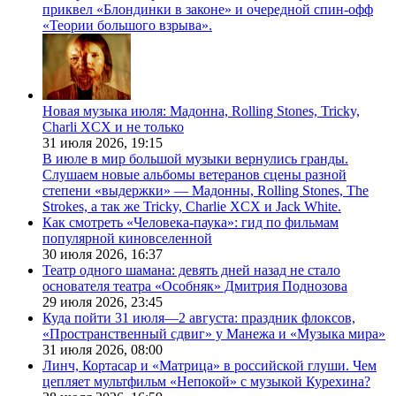
приквел «Блондинки в законе» и очередной спин-офф
«Теории большого взрыва».
Новая музыка июля: Мадонна, Rolling Stones, Tricky,
Charli XCX и не только
31 июля 2026,
19:15
В июле в мир большой музыки вернулись гранды.
Слушаем новые альбомы ветеранов сцены разной
степени «выдержки» — Мадонны, Rolling Stones, The
Strokes, а так же Tricky, Charlie XCX и Jack White.
Как смотреть «Человека-паука»: гид по фильмам
популярной киновселенной
30 июля 2026,
16:37
Театр одного шамана: девять дней назад не стало
основателя театра «Особняк» Дмитрия Поднозова
29 июля 2026,
23:45
Куда пойти 31 июля—2 августа: праздник флоксов,
«Пространственный сдвиг» у Манежа и «Музыка мира»
31 июля 2026,
08:00
Линч, Кортасар и «Матрица» в российской глуши. Чем
цепляет мультфильм «Непокой» с музыкой Курехина?