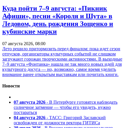
Куда пойти 7–9 августа: «Пикник
Афиши», песни «Короля и Шута» в
Ледовом, день рождения Зощенко и
кубинские марки
07 августа 2026, 08:00
Лето решило притормозить перед финалом: пока идет сезон
отпусков, организаторы культурных событий не слишком
загружают горожан творческими активностями. В выходные
7–9 августа «Фонтанка» нашла не так много новых идей для
культурного досуга — но, возможно, самое время уделить
внимание ранее открытым выставкам или почитать книги.
Новости
07 августа 2026
- В Петербурге готовятся наблюдать
солнечное затмение — чтобы его увидеть, нужно
постараться
04 августа 2026
- ТАСС: Григорий Заславский
освобожден от должности ректора ГИТИСа
30 июля 2026
- В России учредили национальную