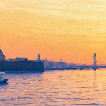
Скончалась актриса Татьяна
Малыщицкая
09 июня 2018,
17:05
Версия для печати
В Петербурге скоропостижно скончалась Татьяна
Малыщицкая — актриса и дочь режиссера Владимира
Малыщицкого, основавшего Молодежный театр на Фонтанке
и Камерный театр Малыщицкого.
Татьяне Малыщицкой было 57 лет. Она удостоена звания
заслуженной артистки России, появлялась на экране в
сериалах «Тайны следствия» и «Улицы разбитых фонарей»,
«ППС-2», «Счастливчик Пашка», фильме «Гадкие лебеди» и
других проектах.
Ее отец Владимир Малыщицкий (1940-2008) основал пять