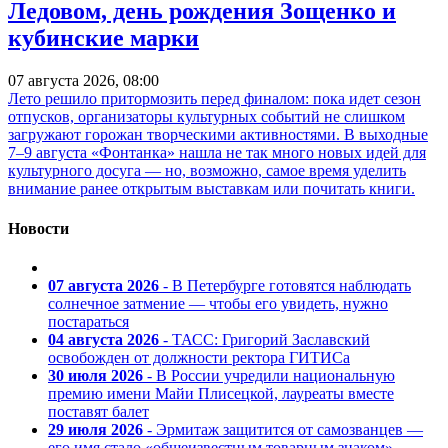
Ледовом, день рождения Зощенко и
кубинские марки
07 августа 2026, 08:00
Лето решило притормозить перед финалом: пока идет сезон
отпусков, организаторы культурных событий не слишком
загружают горожан творческими активностями. В выходные
7–9 августа «Фонтанка» нашла не так много новых идей для
культурного досуга — но, возможно, самое время уделить
внимание ранее открытым выставкам или почитать книги.
Новости
07 августа 2026
- В Петербурге готовятся наблюдать
солнечное затмение — чтобы его увидеть, нужно
постараться
04 августа 2026
- ТАСС: Григорий Заславский
освобожден от должности ректора ГИТИСа
30 июля 2026
- В России учредили национальную
премию имени Майи Плисецкой, лауреаты вместе
поставят балет
29 июля 2026
- Эрмитаж защитится от самозванцев —
его имя стало «общеизвестным товарным знаком»