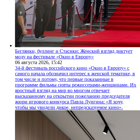
Беглянки, буллинг и Стасики: Женский взгляд диктует
моду на фестивале «Окно в Европу»
06 августа 2026,
15:42
34-й фестиваль российского кино «Окно в Европу» с
самого начала обозначил интерес к женской тематике, в
том числе и потому, что первые показанные в
программе фильмы сняты режиссерами-женщинами. Их
яростный взгляд на мир во многом отвечает
высказанному на открытии пожеланию председателя
жюри игрового конкурса Павла Лунгина: «Я хочу,
чтобы мы увидели дикое, непредсказуемое кино».