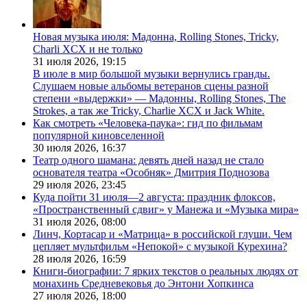
Новая музыка июля: Мадонна, Rolling Stones, Tricky,
Charli XCX и не только
31 июля 2026,
19:15
В июле в мир большой музыки вернулись гранды.
Слушаем новые альбомы ветеранов сцены разной
степени «выдержки» — Мадонны, Rolling Stones, The
Strokes, а так же Tricky, Charlie XCX и Jack White.
Как смотреть «Человека-паука»: гид по фильмам
популярной киновселенной
30 июля 2026,
16:37
Театр одного шамана: девять дней назад не стало
основателя театра «Особняк» Дмитрия Поднозова
29 июля 2026,
23:45
Куда пойти 31 июля—2 августа: праздник флоксов,
«Пространственный сдвиг» у Манежа и «Музыка мира»
31 июля 2026,
08:00
Линч, Кортасар и «Матрица» в российской глуши. Чем
цепляет мультфильм «Непокой» с музыкой Курехина?
28 июля 2026,
16:59
Книги-биографии: 7 ярких текстов о реальных людях от
монахинь Средневековья до Энтони Хопкинса
27 июля 2026,
18:00