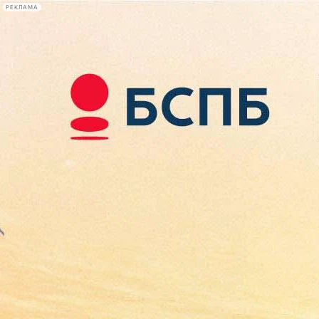
РЕКЛАМА
Афиша Plus
#телегид
Фонтанка.ру
Сегодня:
2026.08.08
01:16
Афиша Plus
кино
спектакли
выставки
концерты
лекции
книги
афиша плюс
новости
+