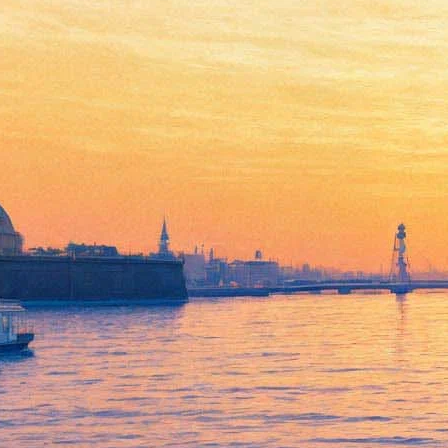
Умер Ленька из фильма
«Любовь и голуби»
08 июня 2018,
18:16
Версия для печати
Актёр Игорь Лях, сыгравший Леньку в фильме «Любовь и
голуби», умер в возрасте 55 лет. Информацию об этом
разместил в Facebook коллега Ляха Дмитрий Корепин. Это же
сообщение подтвердила актриса и однокурсница Ляха Лариса
Бравицкая.
Кроме знакового фильма Владимира Меньшова, артист снялся
ещё более чем в десятке картин, в том числе в лентах «Жил-
был Шишлов», «Ха-би-ассы», «Жизнь и судьба», фильмах-
спектаклях «Недоросль», «Мой любимый клоун».
Актёр играл в Малом театре, Центральном академическом