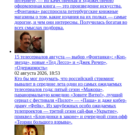
интернете, — но качественная и художественно
оформленная книга — это произведение искусства.
«Фонтанка» расспросила петербургские книжные
магазины о том, какие издания на их полках — самые
дорогие, и чем они интересны. Получилась богатая во
всех смыслах подборка.
15 телесериалов августа — выбор «Фонтанки»: «Коп-
звезда», новые «Тед Лессо» и «Джек Ричер»,
«Одержимость»
02 августа 2026,
18:53
Кто бы мог подумать, что российский стриминг
вывалит в середине лета одни из самых ожидаемых
телесериалов года: пятый сезон «Мажора»,
паранормальную комедию «Зовите Витю!», лучший
сериал с фестиваля «Пилот» — «Паша» и даже кибер-
драму «Фейк». Из зарубежных особо ожидаемых
телепроектов — третий сезон сай-фая «Укрытие»,
приквел «Блондинки в законе» и очередной спин-офф
«Теории большого взрыва».