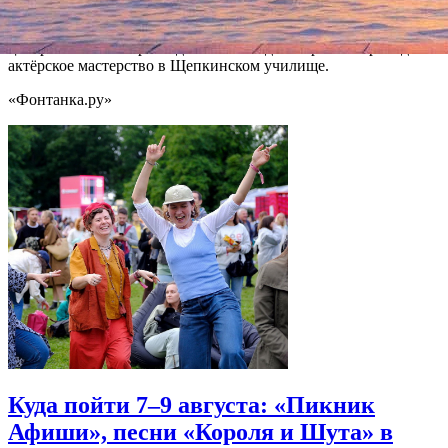
театре Российской армии, Московском драматическом театре
им. М. Н. Ермоловой, участвовал в спектаклях творческого
центра им. В.Мейерхольда. С 2000 года Игорь Лях преподавал
актёрское мастерство в Щепкинском училище.
«Фонтанка.ру»
Куда пойти 7–9 августа: «Пикник
Афиши», песни «Короля и Шута» в