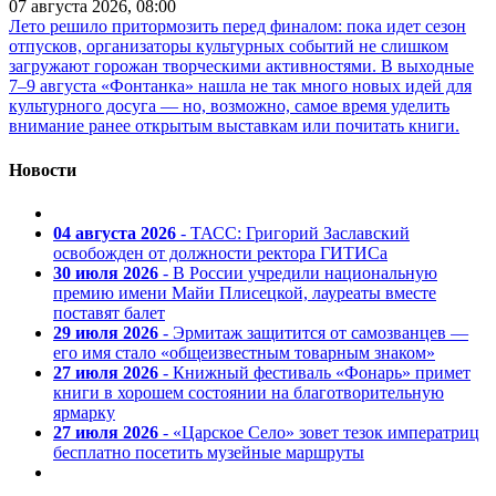
07 августа 2026, 08:00
Лето решило притормозить перед финалом: пока идет сезон
отпусков, организаторы культурных событий не слишком
загружают горожан творческими активностями. В выходные
7–9 августа «Фонтанка» нашла не так много новых идей для
культурного досуга — но, возможно, самое время уделить
внимание ранее открытым выставкам или почитать книги.
Новости
04 августа 2026
- ТАСС: Григорий Заславский
освобожден от должности ректора ГИТИСа
30 июля 2026
- В России учредили национальную
премию имени Майи Плисецкой, лауреаты вместе
поставят балет
29 июля 2026
- Эрмитаж защитится от самозванцев —
его имя стало «общеизвестным товарным знаком»
27 июля 2026
- Книжный фестиваль «Фонарь» примет
книги в хорошем состоянии на благотворительную
ярмарку
27 июля 2026
- «Царское Село» зовет тезок императриц
бесплатно посетить музейные маршруты