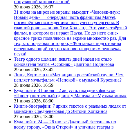
популярной киновселенной
30 июля 2026,
16:37
31 июля на мировые экраны выходит «Человек-паук:
Новый день» — очередная часть франшизы Marvel,
посвящённая похождениям прыгучего супергероя. В
главной роли — вновь Том Холланд. Это уже четвёртый
фильм, в котором он играет Паука. Но до него сине-
красное трико появлялось на экране множество раз. Для
тех, кто подзабыл историю, «Фонтанка» подготовила
исчерпывающий гид по киновоплощениям человека-
паука!
Театр одного шамана: девять дней назад не стало
основателя театра «Особняк» Дмитрия Поднозова
29 июля 2026,
23:45
Линч, Кортасар и «Матрица» в российской глуши. Чем
цепляет мультфильм «Непокой» с музыкой Курехина?
28 июля 2026,
16:59
Куда пойти 31 июля—2 августа: праздник флоксов,
«Пространственный сдвиг» у Манежа и «Музыка мира»
31 июля 2026,
08:00
Книги-биографии: 7 ярких текстов о реальных людях от
монахинь Средневековья до Энтони Хопкинса
27 июля 2026,
18:00
Куда пойти 24 — 26 июля: Джазовый фестиваль по
всему городу, «Окна Открой» и уличные театры в