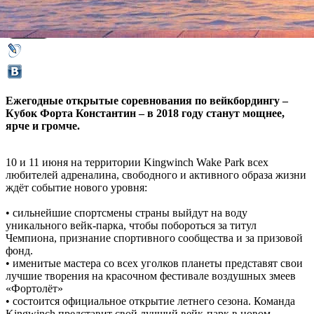
31 мая 2018,
10:38
Версия для печати
Ежегодные открытые соревнования по вейкбордингу –
Кубок Форта Константин – в 2018 году станут мощнее,
ярче и громче.
10 и 11 июня на территории Kingwinch Wake Park всех
любителей адреналина, свободного и активного образа жизни
ждёт событие нового уровня:
• сильнейшие спортсмены страны выйдут на воду
уникального вейк-парка, чтобы побороться за титул
Чемпиона, признание спортивного сообщества и за призовой
фонд.
• именитые мастера со всех уголков планеты представят свои
лучшие творения на красочном фестивале воздушных змеев
«Фортолёт»
• состоится официальное открытие летнего сезона. Команда
Kingwinch представит свой лучший вейк-парк в новом