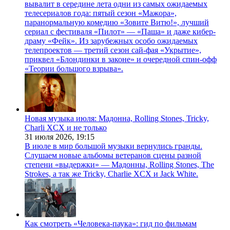
вывалит в середине лета одни из самых ожидаемых
телесериалов года: пятый сезон «Мажора»,
паранормальную комедию «Зовите Витю!», лучший
сериал с фестиваля «Пилот» — «Паша» и даже кибер-
драму «Фейк». Из зарубежных особо ожидаемых
телепроектов — третий сезон сай-фая «Укрытие»,
приквел «Блондинки в законе» и очередной спин-офф
«Теории большого взрыва».
Новая музыка июля: Мадонна, Rolling Stones, Tricky,
Charli XCX и не только
31 июля 2026,
19:15
В июле в мир большой музыки вернулись гранды.
Слушаем новые альбомы ветеранов сцены разной
степени «выдержки» — Мадонны, Rolling Stones, The
Strokes, а так же Tricky, Charlie XCX и Jack White.
Как смотреть «Человека-паука»: гид по фильмам