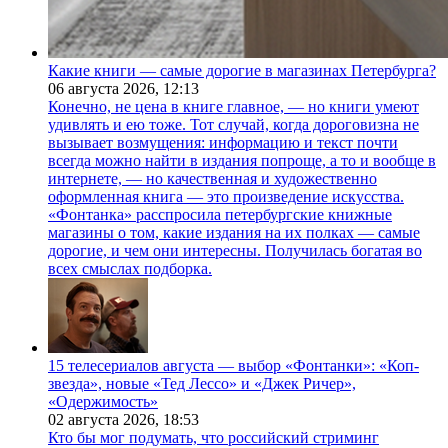
Какие книги — самые дорогие в магазинах Петербурга?
06 августа 2026,
12:13
Конечно, не цена в книге главное, — но книги умеют
удивлять и ею тоже. Тот случай, когда дороговизна не
вызывает возмущения: информацию и текст почти
всегда можно найти в издания попроще, а то и вообще в
интернете, — но качественная и художественно
оформленная книга — это произведение искусства.
«Фонтанка» расспросила петербургские книжные
магазины о том, какие издания на их полках — самые
дорогие, и чем они интересны. Получилась богатая во
всех смыслах подборка.
15 телесериалов августа — выбор «Фонтанки»: «Коп-
звезда», новые «Тед Лессо» и «Джек Ричер»,
«Одержимость»
02 августа 2026,
18:53
Кто бы мог подумать, что российский стриминг