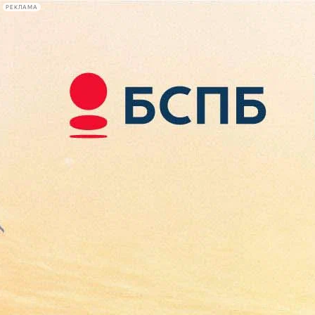
РЕКЛАМА
Афиша Plus
#телегид
Фонтанка.ру
Сегодня:
2026.08.07
08:05
Афиша Plus
кино
спектакли
выставки
концерты
лекции
книги
афиша плюс
новости
+