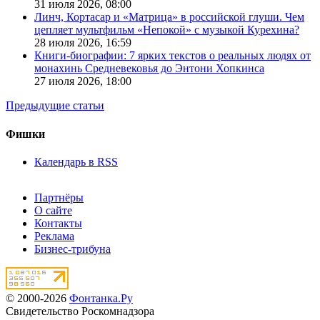
31 июля 2026,
08:00
Линч, Кортасар и «Матрица» в российской глуши. Чем
цепляет мультфильм «Непокой» с музыкой Курехина?
28 июля 2026,
16:59
Книги-биографии: 7 ярких текстов о реальных людях от
монахинь Средневековья до Энтони Хопкинса
27 июля 2026,
18:00
Предыдущие статьи
Фишки
Календарь в RSS
Партнёры
О сайте
Контакты
Реклама
Бизнес-трибуна
© 2000-2026
Фонтанка.Ру
Свидетельство Роскомнадзора