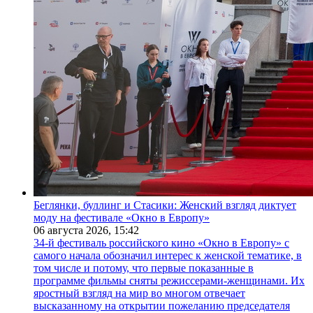
Беглянки, буллинг и Стасики: Женский взгляд диктует
моду на фестивале «Окно в Европу»
06 августа 2026,
15:42
34-й фестиваль российского кино «Окно в Европу» с
самого начала обозначил интерес к женской тематике, в
том числе и потому, что первые показанные в
программе фильмы сняты режиссерами-женщинами. Их
яростный взгляд на мир во многом отвечает
высказанному на открытии пожеланию председателя