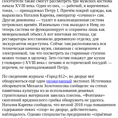
Посетители также смогут рассмотреть три мужских костюма
начала XVIII века. Один из них, — рабочий, в коричневых
тонах, — принадлежал Петру I. Причём покрой одежды, как
выразилась Наталия Кареева, император «сочинил» сам.
Другая диковинка — туалет и канализационная система
петровских времён. Изначально сток выходил в Неву, но
теперь система не функционирует и сохранена лишь как
мемориальный объект.А вот винтовая лестница, где
реставраторы восстановили деревянную отделку, для
экскурсантов недоступна. Сейчас там расположилась вся
техническая начинка музея, связанная с освещением и
электроникой, так что посмотреть на старинные ступени
можно только в щелочку. Зато гостям покажут две кухни
(«поварни») XVIII века с печами и исторической посудой —
впрочем, не принадлежавшей Петру.
По сведениям журнала «Город 812», во дворце мог
обнаружиться ещё один
неожиданный
экспонат. Источники
обозревателя Михаила Золотоносова сообщили: на стенах
памятника культуры из-за использования дешевых
строительных материалов завелась плесень. «Фонтанке»
скоплений вредоносного грибка обнаружить не удалось.
Наталия Кареева сообщила, что весной 2018 года повышенное
содержание неких «спор» во дворце, действительно,
наблюдалось. Однако специалисты предприняли «серьёзные