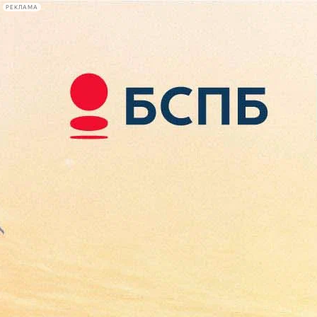
РЕКЛАМА
Афиша Plus
#телегид
Фонтанка.ру
Сегодня:
2026.08.08
09:52
Афиша Plus
кино
спектакли
выставки
концерты
лекции
книги
афиша плюс
новости
+