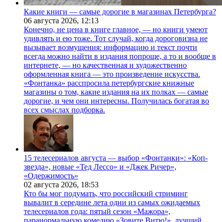
Какие книги — самые дорогие в магазинах Петербурга?
06 августа 2026,
12:13
Конечно, не цена в книге главное, — но книги умеют
удивлять и ею тоже. Тот случай, когда дороговизна не
вызывает возмущения: информацию и текст почти
всегда можно найти в издания попроще, а то и вообще в
интернете, — но качественная и художественно
оформленная книга — это произведение искусства.
«Фонтанка» расспросила петербургские книжные
магазины о том, какие издания на их полках — самые
дорогие, и чем они интересны. Получилась богатая во
всех смыслах подборка.
15 телесериалов августа — выбор «Фонтанки»: «Коп-
звезда», новые «Тед Лессо» и «Джек Ричер»,
«Одержимость»
02 августа 2026,
18:53
Кто бы мог подумать, что российский стриминг
вывалит в середине лета одни из самых ожидаемых
телесериалов года: пятый сезон «Мажора»,
паранормальную комедию «Зовите Витю!», лучший