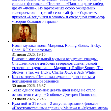
сериал с фестиваля «Пилот» — «Паша» и даже кибер-
драму «Фейк». Из зарубежных особо ожидаемых
телепроектов — третий сезон сай-фая «Укрытие»,
приквел «Блондинки в законе» и очередной спин-офф
«Теории большого взрыва».
Новая музыка июля: Мадонна, Rolling Stones, Tricky,
Charli XCX и не только
31 июля 2026,
19:15
В июле в мир большой музыки вернулись гранды.
Слушаем новые альбомы ветеранов сцены разной
степени «выдержки» — Мадонны, Rolling Stones, The
Strokes, а так же Tricky, Charlie XCX и Jack White.
Как смотреть «Человека-паука»: гид по фильмам
популярной киновселенной
30 июля 2026,
16:37
Театр одного шамана: девять дней назад не стало
основателя театра «Особняк» Дмитрия Поднозова
29 июля 2026,
23:45
Куда пойти 31 июля—2 августа: праздник флоксов,
«Пространственный сдвиг» у Манежа и «Музыка мира»