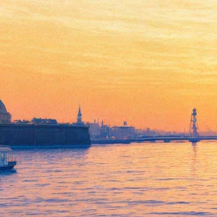
Императорский хайтек и
изгнанная плесень Летнего
дворца