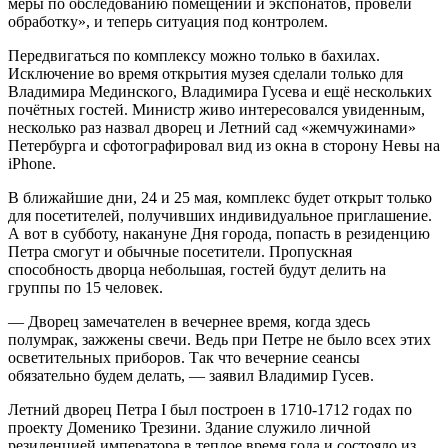
меры по обследованию помещений и экспонатов, провели
обработку», и теперь ситуация под контролем.
Передвигаться по комплексу можно только в бахилах.
Исключение во время открытия музея сделали только для
Владимира Мединского, Владимира Гусева и ещё нескольких
почётных гостей. Министр живо интересовался увиденным,
несколько раз назвал дворец и Летний сад «жемчужинами»
Петербурга и сфотографировал вид из окна в сторону Невы на
iPhone.
В ближайшие дни, 24 и 25 мая, комплекс будет открыт только
для посетителей, получивших индивидуальное приглашение.
А вот в субботу, накануне Дня города, попасть в резиденцию
Петра смогут и обычные посетители. Пропускная
способность дворца небольшая, гостей будут делить на
группы по 15 человек.
— Дворец замечателен в вечернее время, когда здесь
полумрак, зажжены свечи. Ведь при Петре не было всех этих
осветительных приборов. Так что вечерние сеансы
обязательно будем делать, — заявил Владимир Гусев.
Летний дворец Петра I был построен в 1710-1712 годах по
проекту Доменико Трезини. Здание служило личной
резиденцией императора в теплое время года и состояло из