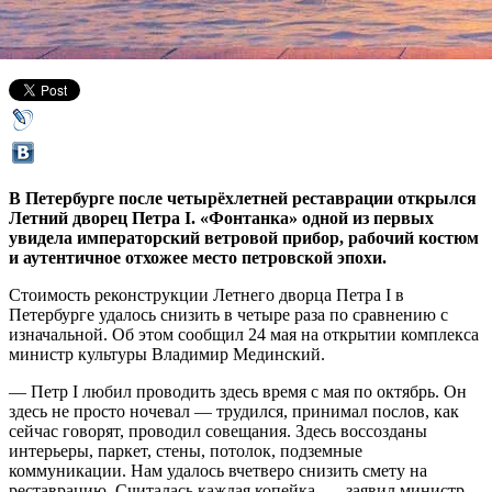
24 мая 2018,
20:33
Версия для печати
В Петербурге после четырёхлетней реставрации открылся
Летний дворец Петра I. «Фонтанка» одной из первых
увидела императорский ветровой прибор, рабочий костюм
и аутентичное отхожее место петровской эпохи.
Стоимость реконструкции Летнего дворца Петра I в
Петербурге удалось снизить в четыре раза по сравнению с
изначальной. Об этом сообщил 24 мая на открытии комплекса
министр культуры Владимир Мединский.
— Петр I любил проводить здесь время с мая по октябрь. Он
здесь не просто ночевал — трудился, принимал послов, как
сейчас говорят, проводил совещания. Здесь воссозданы
интерьеры, паркет, стены, потолок, подземные
коммуникации. Нам удалось вчетверо снизить смету на
реставрацию. Считалась каждая копейка, — заявил министр.