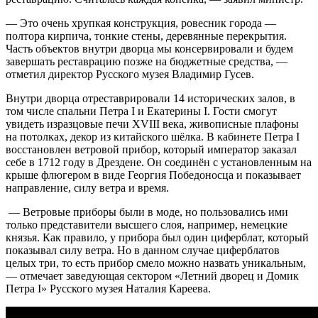
— Это очень хрупкая конструкция, ровесник города —
полтора кирпича, тонкие стены, деревянные перекрытия.
Часть объектов внутри дворца мы консервировали и будем
завершать реставрацию позже на бюджетные средства, —
отметил директор Русского музея Владимир Гусев.
Внутри дворца отреставрировали 14 исторических залов, в
том числе спальни Петра I и Екатерины I. Гости смогут
увидеть изразцовые печи XVIII века, живописные плафоны
на потолках, декор из китайского шёлка. В кабинете Петра I
восстановлен ветровой прибор, который император заказал
себе в 1712 году в Дрездене. Он соединён с установленным на
крыше флюгером в виде Георгия Победоносца и показывает
направление, силу ветра и время.
— Ветровые приборы были в моде, но пользовались ими
только представители высшего слоя, например, немецкие
князья. Как правило, у прибора был один циферблат, который
показывал силу ветра. Но в данном случае циферблатов
целых три, то есть прибор смело можно назвать уникальным,
— отмечает заведующая сектором «Летний дворец и Домик
Петра I» Русского музея Наталия Кареева.