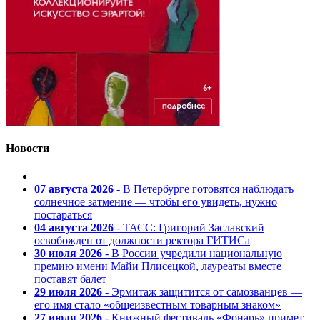
Новости
07 августа 2026
- В Петербурге готовятся наблюдать
солнечное затмение — чтобы его увидеть, нужно
постараться
04 августа 2026
- ТАСС: Григорий Заславский
освобожден от должности ректора ГИТИСа
30 июля 2026
- В России учредили национальную
премию имени Майи Плисецкой, лауреаты вместе
поставят балет
29 июля 2026
- Эрмитаж защитится от самозванцев —
его имя стало «общеизвестным товарным знаком»
27 июля 2026
- Книжный фестиваль «Фонарь» примет