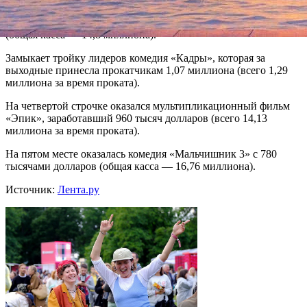
Лента, главные роли в которой исполнили Уилл Смит и его
14-летний сын Джейден, заработала 2,74 миллиона долларов
(общая касса — 14,8 миллиона).
Замыкает тройку лидеров комедия «Кадры», которая за
выходные принесла прокатчикам 1,07 миллиона (всего 1,29
миллиона за время проката).
На четвертой строчке оказался мультипликационный фильм
«Эпик», заработавший 960 тысяч долларов (всего 14,13
миллиона за время проката).
На пятом месте оказалась комедия «Мальчишник 3» с 780
тысячами долларов (общая касса — 16,76 миллиона).
Источник:
Лента.ру