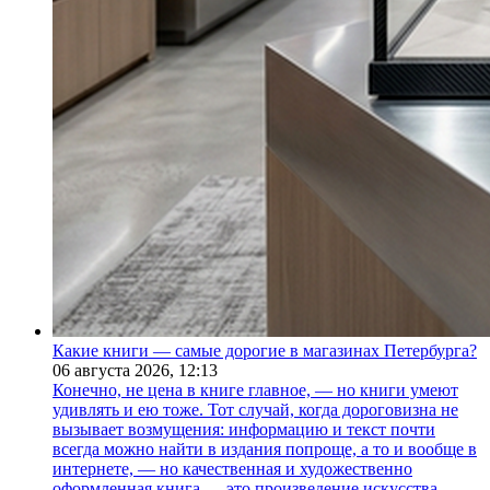
Какие книги — самые дорогие в магазинах Петербурга?
06 августа 2026,
12:13
Конечно, не цена в книге главное, — но книги умеют
удивлять и ею тоже. Тот случай, когда дороговизна не
вызывает возмущения: информацию и текст почти
всегда можно найти в издания попроще, а то и вообще в
интернете, — но качественная и художественно
оформленная книга — это произведение искусства.