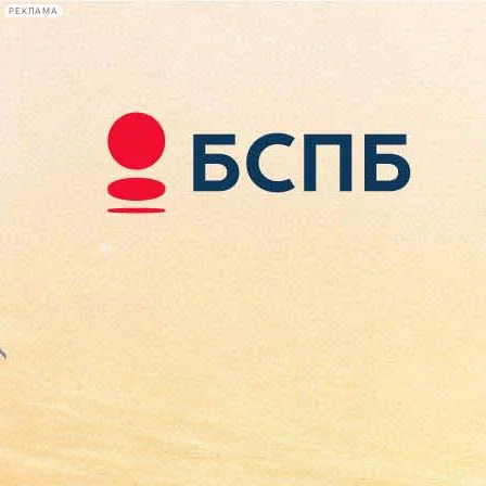
РЕКЛАМА
Афиша Plus
#телегид
Фонтанка.ру
Сегодня:
2026.08.10
05:47
Афиша Plus
кино
спектакли
выставки
концерты
лекции
книги
афиша плюс
новости
+