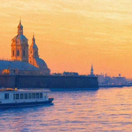
Алиса Тима Бертона снимаетс
08 июня 2013,
04:19
Версия для печати
Австралийская актриса Миа Васиковска стала претенденткой на
Сейчас с актрисой ведутся переговоры. Если соглашение между
является не тем, за кого себя выдает. Ранее та же роль предла
В фильме также снимутся Джессика Честейн и Бенедикт Камбер
Ханнэм.
Дель Торо является режиссером, соавтором сценария и одним и
Миа Васиковска получила широкую известность в 2010 году бл
(подразумевается версия 2011 года), «Детки в порядке», «Таи
картине Джима Джармуша «Выживут только любовники» («Only Lo
рамках основного конкурса.