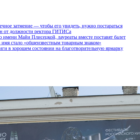
ечное затмение — чтобы его увидеть, нужно постараться
ен от должности ректора ГИТИСа
 имени Майи Плисецкой, лауреаты вместе поставят балет
о имя стало «общеизвестным товарным знаком»
ги в хорошем состоянии на благотворительную ярмарку