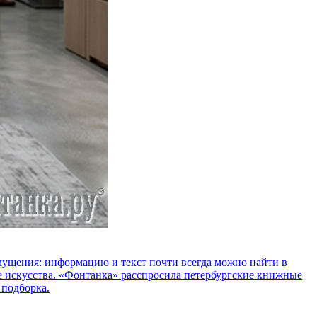
озмущения: информацию и текст почти всегда можно найти в
е искусства. «Фонтанка» расспросила петербургские книжные
 подборка.