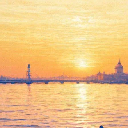
я в хорроре Гильермо дель То
 главную роль в фильме ужасов Гильермо дель Торо «Багровый пи
 сторонами будет достигнуто, Васиковска сыграет писательницу 
галась Эмме Стоун, однако та предпочла «Багровому пику» другие
бэтч — они исполнят роли сестры и брата главной героини. Кро
з продюсеров «Багрового пика». К съемкам фильма кинематограф
агодаря главной роли в фильме Тима Бертона «Алиса в стране ч
нственный Альберт Ноббс» и «Самый пьяный округ в мире». Неда
vers Left Alive»). Премьера фильма состоялась в мае 2013 год