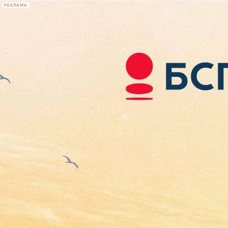
РЕКЛАМА
Афиша Plus
#телегид
Фонтанка.ру
Сегодня:
2026.08.08
16:31
Афиша Plus
кино
спектакли
выставки
концерты
лекции
книги
афиша плюс
новости
+