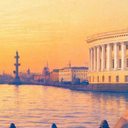
ро
к» («Crimson Peak»), сообщается на сайте The Wrap.
Эдит Кашинг, которая выясняет, что ее муж на самом деле
 проекты.
ме того, еще одного ключевого персонажа сыграет Чарли
ист намеревается приступить в начале 2014 года.
удес». Она также снималась в лентах «Джейн Эйр»
вно Васоковска также исполнила одну из ролей в новой
а на Каннском кинофестивале, где лента была показана в