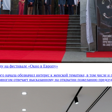
оду на фестивале «Окно в Европу»
го начала обозначил интерес к женской тематике, в том числе 
многом отвечает высказанному на открытии пожеланию председа