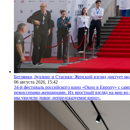
Беглянки, буллинг и Стасики: Женский взгляд диктует м
06 августа 2026,
15:42
34-й фестиваль российского кино «Окно в Европу» с само
режиссерами-женщинами. Их яростный взгляд на мир во 
мы увидели дикое, непредсказуемое кино».