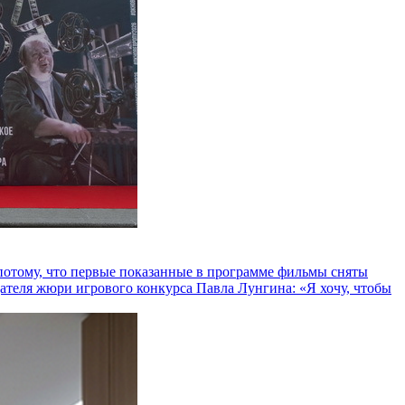
и потому, что первые показанные в программе фильмы сняты
теля жюри игрового конкурса Павла Лунгина: «Я хочу, чтобы