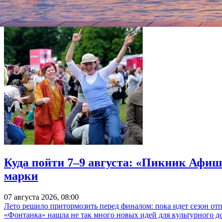
Источник:
Лента.ру
Куда пойти 7–9 августа: «Пикник Афиш
марки
07 августа 2026, 08:00
Лето решило притормозить перед финалом: пока идет сезон от
«Фонтанка» нашла не так много новых идей для культурного д