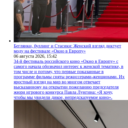
Беглянки, буллинг и Стасики: Женский взгляд диктует
моду на фестивале «Окно в Европу»
06 августа 2026,
15:42
34-й фестиваль российского кино «Окно в Европу» с
самого начала обозначил интерес к женской тематике, в
том числе и потому, что первые показанные в
программе фильмы сняты режиссерами-женщинами. Их
яростный взгляд на мир во многом отвечает
высказанному на открытии пожеланию председателя
жюри игрового конкурса Павла Лунгина: «Я хочу,
чтобы мы увидели дикое, непредсказуемое кино».