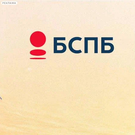
РЕКЛАМА
Афиша Plus
#телегид
Фонтанка.ру
Сегодня:
2026.08.10
09:11
Афиша Plus
кино
спектакли
выставки
концерты
лекции
книги
афиша плюс
новости
+