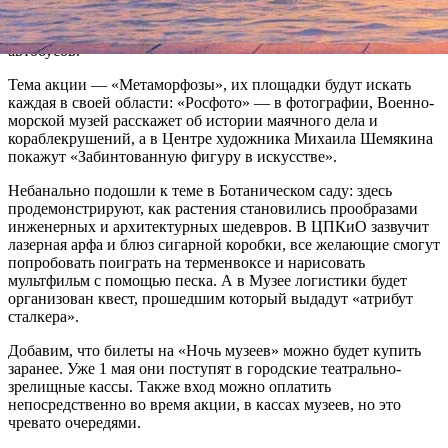
высокомолекулярных соединений РАН, парк «Россия — моя
история» и Порт «Севкабель», где пройдет выставка старых
автобусов.
Тема акции — «Метаморфозы», их площадки будут искать
каждая в своей области: «Росфото» — в фотографии, Военно-
морской музей расскажет об истории маячного дела и
кораблекрушений, а в Центре художника Михаила Шемякина
покажут «Забинтованную фигуру в искусстве».
Небанально подошли к теме в Ботаническом саду: здесь
продемонстрируют, как растения становились прообразами
инженерных и архитектурных шедевров. В ЦПКиО зазвучит
лазерная арфа и блюз сигарной коробки, все желающие смогут
попробовать поиграть на терменвоксе и нарисовать
мультфильм с помощью песка. А в Музее логистики будет
организован квест, прошедшим который выдадут «атрибут
сталкера».
Добавим, что билеты на «Ночь музеев» можно будет купить
заранее. Уже 1 мая они поступят в городские театрально-
зрелищные кассы. Также вход можно оплатить
непосредственно во время акции, в кассах музеев, но это
чревато очередями.