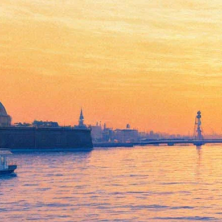
Всю «Ночь музеев» в
Петербурге будет работать
метро
28 апреля 2018,
13:11
Версия для печати
Организаторы «Ночи музеев» рассказали, какие сюрпризы
будут ждать петербуржцев, которые примут участие в
глобальной культурной акции. В 2018 году событие состоится
в ночь с 19 на 20 мая — с 18.00 до 6.00. Всё это время будет
работать метрополитен, а с 23.00 — курсировать автобусы
между музеями. Стоимость единого билета останется прежней
— 400 рублей.
К проекту присоединились 17 новых площадок, в том числе
Музей российских железных дорог, Институт