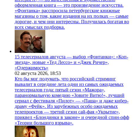
оформленная книга — это произведение искусства.
«Фонтанка» расспросила петербургские книжные
магазины о том, какие издания на их полках — самые
дорогие, и чем они интересны. Получилась богатая во
всех смыслах подборка.
15 телесериалов августа — выбор «Фонтанки»: «Коп-
звезда», новые «Тед Лессо» и «Джек Ричер»,
«Одержимость»
02 августа 2026,
18:53
Кто бы мог подумать, что российский стриминг
вывалит в середине лета одни из самых ожидаемых
телесериалов года: пятый сезон «Мажора»,
паранормальную комедию «Зовите Витю!», лучший
сериал с фестиваля «Пилот» — «Паша» и даже кибер-
драму «Фейк». Из зарубежных особо ожидаемых
телепроектов — третий сезон сай-фая «Укрытие»,
приквел «Блондинки в законе» и очередной спин-офф
«Теории большого взрыва».