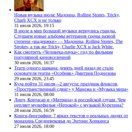
Новая музыка июля: Мадонна, Rolling Stones, Tricky,
Charli XCX и не только
31 июля 2026,
19:15
В июле в мир большой музыки вернулись гранды.
Слушаем новые альбомы ветеранов сцены разной
степени «выдержки» — Мадонны, Rolling Stones, The
Strokes, а так же Tricky, Charlie XCX и Jack White.
Как смотреть «Человека-паука»: гид по фильмам
популярной киновселенной
30 июля 2026,
16:37
Театр одного шамана: девять дней назад не стало
основателя театра «Особняк» Дмитрия Поднозова
29 июля 2026,
23:45
Куда пойти 31 июля—2 августа: праздник флоксов,
«Пространственный сдвиг» у Манежа и «Музыка мира»
31 июля 2026,
08:00
Линч, Кортасар и «Матрица» в российской глуши. Чем
цепляет мультфильм «Непокой» с музыкой Курехина?
28 июля 2026,
16:59
Книги-биографии: 7 ярких текстов о реальных людях от
монахинь Средневековья до Энтони Хопкинса
27 июля 2026,
18:00