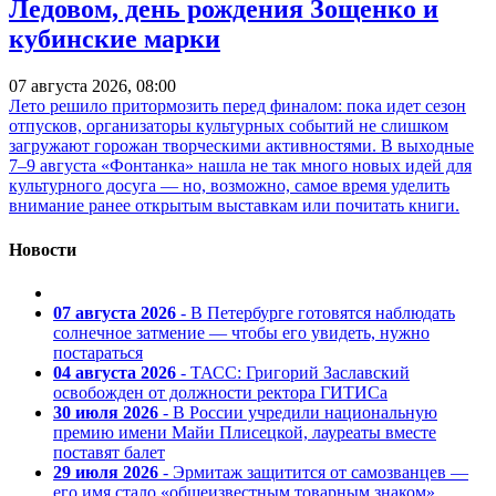
Ледовом, день рождения Зощенко и
кубинские марки
07 августа 2026, 08:00
Лето решило притормозить перед финалом: пока идет сезон
отпусков, организаторы культурных событий не слишком
загружают горожан творческими активностями. В выходные
7–9 августа «Фонтанка» нашла не так много новых идей для
культурного досуга — но, возможно, самое время уделить
внимание ранее открытым выставкам или почитать книги.
Новости
07 августа 2026
- В Петербурге готовятся наблюдать
солнечное затмение — чтобы его увидеть, нужно
постараться
04 августа 2026
- ТАСС: Григорий Заславский
освобожден от должности ректора ГИТИСа
30 июля 2026
- В России учредили национальную
премию имени Майи Плисецкой, лауреаты вместе
поставят балет
29 июля 2026
- Эрмитаж защитится от самозванцев —
его имя стало «общеизвестным товарным знаком»